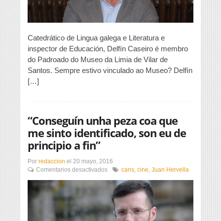
dinámico,
punto
de
encontro
dos
Catedrático de Lingua galega e Literatura e
veciños
inspector de Educación, Delfín Caseiro é membro
e
do Padroado do Museo da Limia de Vilar de
dos
intelectuais”
Santos. Sempre estivo vinculado ao Museo? Delfín
[…]
“Conseguín unha peza coa que
me sinto identificado, son eu de
principio a fin”
Por
redaccion
el
20 mayo, 2016
en
Comentarios desactivados
cans
,
cine
,
Juan Hervella
“Conseguín
unha
peza
coa
que
me