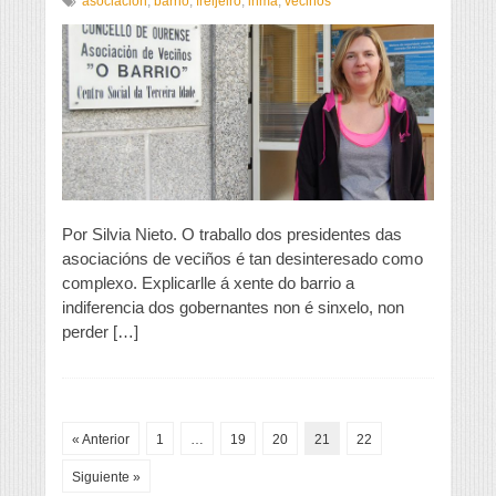
“Cando
asociación
,
barrio
,
freijeiro
,
inma
,
veciños
imos
cun
problema
importante
os
políticos
pasan
de
nós,
nin
as
manifestacións
Por Silvia Nieto. O traballo dos presidentes das
lles
asociacións de veciños é tan desinteresado como
afectan”
complexo. Explicarlle á xente do barrio a
indiferencia dos gobernantes non é sinxelo, non
perder […]
« Anterior
1
…
19
20
21
22
Siguiente »