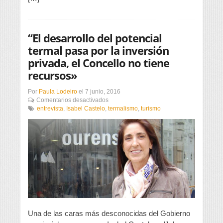
“El desarrollo del potencial
termal pasa por la inversión
privada, el Concello no tiene
recursos»
Por
Paula Lodeiro
el
7 junio, 2016
en
Comentarios desactivados
“El
entrevista
,
Isabel Castelo
,
termalismo
,
turismo
desarrollo
del
potencial
termal
pasa
por
la
inversión
privada,
el
Concello
no
Una de las caras más desconocidas del Gobierno
tiene