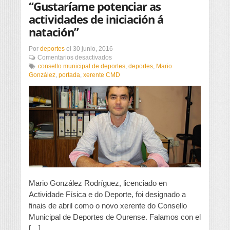
“Gustaríame potenciar as
actividades de iniciación á
natación”
Por
deportes
el
30 junio, 2016
en
Comentarios desactivados
Mario
consello municipal de deportes
,
deportes
,
Mario
González,
González
,
portada
,
xerente CMD
xerente
do
CMD:
“Gustaríame
potenciar
as
actividades
de
iniciación
á
natación”
Mario González Rodríguez, licenciado en
Actividade Física e do Deporte, foi designado a
finais de abril como o novo xerente do Consello
Municipal de Deportes de Ourense. Falamos con el
[…]