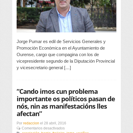
planes
de
empleo
faraónicos
porque
me
parece
engañar
Jorge Pumar es edil de Servicios Generales y
a
Promoción Económica en el Ayuntamiento de
los
Ourense, cargo que compagina con los de
desempleados»
vicepresidente segundo de la Diputación Provincial
y vicesecretario general […]
“Cando imos cun problema
importante os políticos pasan de
nós, nin as manifestacións lles
afectan”
Por
redaccion
el
28 abril, 2016
en
Comentarios desactivados