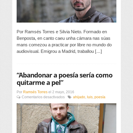
sinto
identificado,
son
eu
de
principio
Por Ramsés Torres e Silvia Nieto. Formado en
a
Benposta, en canto caeu unha cámara nas súas
fin”
mans comezou a practicar por libre no mundo do
audiovisual. Emigrou a Madrid, traballou […]
“Abandonar a poesía sería como
quitarme a pel”
Por
Ramsés Torres
el
2 mayo, 2016
en
Comentarios desactivados
ahijado
,
luis
,
poesía
“Abandonar
a
poesía
sería
como
quitarme
a