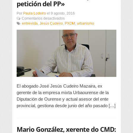
petición del PP»
Por
Paula Lodeiro
el
9 agosto, 2016
en
Comentarios desactivados
“El
entrevista
,
Jesús Cudeiro
,
PXOM
,
urbanismo
plan
sigue
siendo
el
mismo,
con
pequenas
variaciones,
que
no
fueron
introducidas
El abogado José Jesús Cudeiro Mazaira, ex
por
gerente de la empresa mixta Urbaourense de la
petición
Diputación de Ourense y actual asesor del ente
del
PP»
provincial, gestiona desde junio del año pasado […]
Mario González, xerente do CMD: