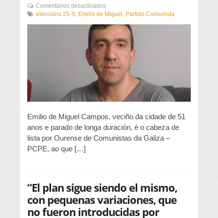
en
Comentarios desactivados
“A
eleccións 25-S
,
Emilio de Miguel
,
Partido Comunista
revolución
non
se
fará
nas
urnas”
Emilio de Miguel Campos, veciño da cidade de 51
anos e parado de longa duración, é o cabeza de
lista por Ourense de Comunistas da Galiza –
PCPE, ao que […]
“El plan sigue siendo el mismo,
con pequenas variaciones, que
no fueron introducidas por