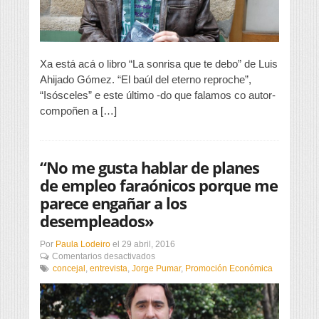
pel”
Xa está acá o libro “La sonrisa que te debo” de Luis
Ahijado Gómez. “El baúl del eterno reproche”,
“Isósceles” e este último -do que falamos co autor-
compoñen a […]
“No me gusta hablar de planes
de empleo faraónicos porque me
parece engañar a los
desempleados»
Por
Paula Lodeiro
el
29 abril, 2016
en
Comentarios desactivados
“No
concejal
,
entrevista
,
Jorge Pumar
,
Promoción Económica
me
gusta
hablar
de