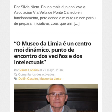
da
Ponte”
Por Silvia Nieto. Pouco máis dun ano leva a
Asociación Vía Vella de Ponte Canedo en
funcionamento, pero dende o minuto un non parou
de preparar iniciativas coas que unir […]
“O Museo da Limia é un centro
moi dinámico, punto de
encontro dos veciños e dos
intelectuais”
Por
Paula Lodeiro
el
22 mayo, 2016
en
Comentarios desactivados
“O
Delfín Caseiro
,
Museo da Limia
Museo
da
Limia
é
un
centro
moi