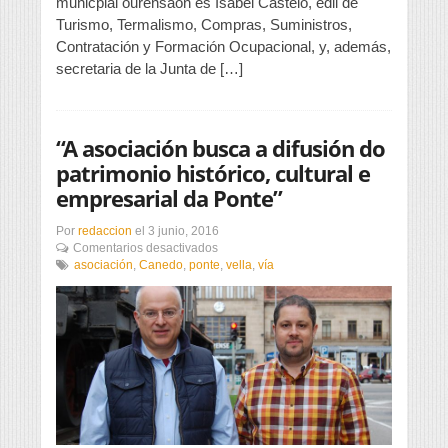
municpial ourensaon es Isabel Castelo, edil de
recursos»
Turismo, Termalismo, Compras, Suministros,
Contratación y Formación Ocupacional, y, además,
secretaria de la Junta de […]
“A asociación busca a difusión do
patrimonio histórico, cultural e
empresarial da Ponte”
Por
redaccion
el
3 junio, 2016
en
Comentarios desactivados
“A
asociación
,
Canedo
,
ponte
,
vella
,
vía
asociación
busca
a
difusión
do
patrimonio
histórico,
cultural
e
empresarial