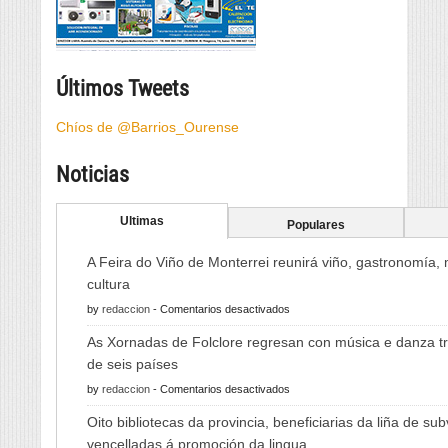
Últimos Tweets
Chíos de @Barrios_Ourense
Noticias
Ultimas
Populares
A Feira do Viño de Monterrei reunirá viño, gastronomía,
cultura
en
by
redaccion
-
Comentarios desactivados
A
As Xornadas de Folclore regresan con música e danza tr
Feira
de seis países
do
en
by
redaccion
-
Comentarios desactivados
Viño
As
de
Oito bibliotecas da provincia, beneficiarias da liña de su
Xornadas
Monterrei
vencelladas á promoción da lingua