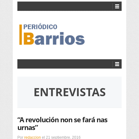
ENTREVISTAS
“A revolución non se fará nas
urnas”
Por
redaccion
el
21 septiembre, 2016