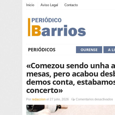
Inicio
Aviso Legal
Contacto
PERIÓDICOS
OURENSE
A L
«Comezou sendo unha ac
mesas, pero acabou des
demos conta, estabamos
concerto»
e
Por
redaccion
el
27 julio, 2026
Comentarios desactivados
«
s
u