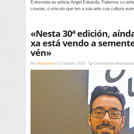
Entrevista ao artista Ángel Eduardo. Falamos co arti
cousas, o vínculo que ten a súa arte coa cultura our
«Nesta 30ª edición, aínd
xa está vendo a semente
vén»
Por
redaccion
el
22 octubre, 2025
Comentarios desactivad