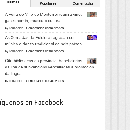
Ultimas
Populares
Comentadas
A Feira do Viño de Monterrei reunirá viño,
gastronomía, música e cultura
en
by
redaccion
-
Comentarios desactivados
A
As Xornadas de Folclore regresan con
Feira
música e danza tradicional de seis países
do
en
by
redaccion
-
Comentarios desactivados
Viño
As
de
Oito bibliotecas da provincia, beneficiarias
Xornadas
Monterrei
da liña de subvencións vencelladas á promoción
de
reunirá
da lingua
Folclore
viño,
en
by
redaccion
-
Comentarios desactivados
regresan
gastronomía,
Oito
con
música
bibliotecas
música
e
da
íguenos en Facebook
e
cultura
provincia,
danza
beneficiarias
tradicional
da
de
liña
seis