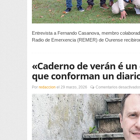
c
a
s
út
s
d
Entrevista a Fernando Casanova, membro colabora
d
Radio de Emerxencia (REMER) de Ourense recibiron
s
i
o
5
«Caderno de verán é un 
que conforman un diario
Por
redaccion
el
29 marzo, 2026
Comentarios desactivado