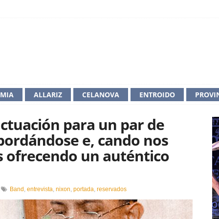
IMIA
ALLARIZ
CELANOVA
ENTROIDO
PROVI
tuación para un par de
bordándose e, cando nos
 ofrecendo un auténtico
n
Band
,
entrevista
,
nixon
,
portada
,
reservados
Comezou
endo
nha