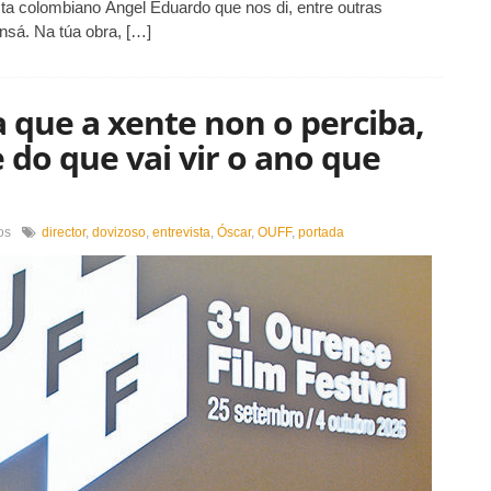
sta colombiano Ángel Eduardo que nos di, entre outras
ensá. Na túa obra, […]
a que a xente non o perciba,
 do que vai vir o ano que
en
os
director
,
dovizoso
,
entrevista
,
Óscar
,
OUFF
,
portada
«Nesta
30ª
edición,
aínda
que
a
xente
non
o
perciba,
xa
está
vendo