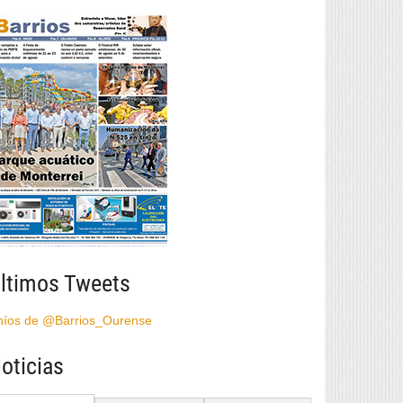
ltimos Tweets
híos de @Barrios_Ourense
oticias