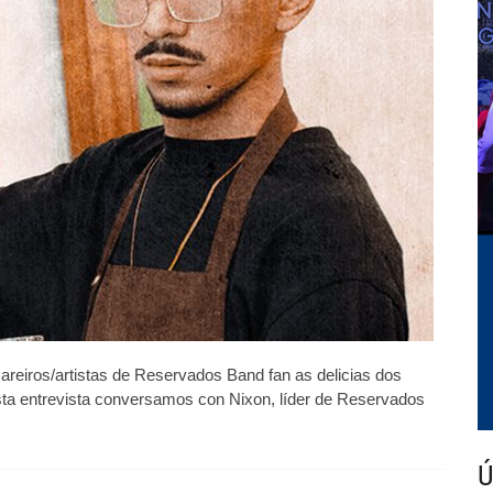
ctuación
ara
n
ar
e
esas,
ero
cabou
esbordándose
,
ando
os
emos
onta,
stabamos
frecendo
n
uténtico
oncerto»
reiros/artistas de Reservados Band fan as delicias dos
sta entrevista conversamos con Nixon, líder de Reservados
Ú