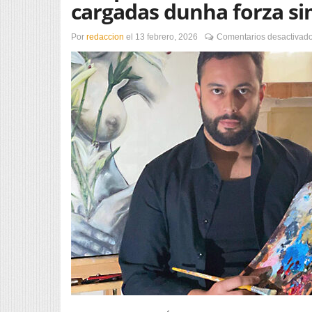
cargadas dunha forza si
Por
redaccion
el
13 febrero, 2026
Comentarios desactivad