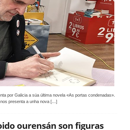
coma
outro
calquera»
enta por Galicia a súa última novela «As portas condenadas».
 nos presenta a unha nova […]
ido ourensán son figuras