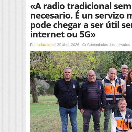
«A radio tradicional sem
necesario. É un servizo
pode chegar a ser útil s
internet ou 5G»
e
Por
redaccion
el
30 abril, 2026
Comentarios desactivados
«
r
t
s
e
a
c
é
n
É
u
s
m
b
e
q
p