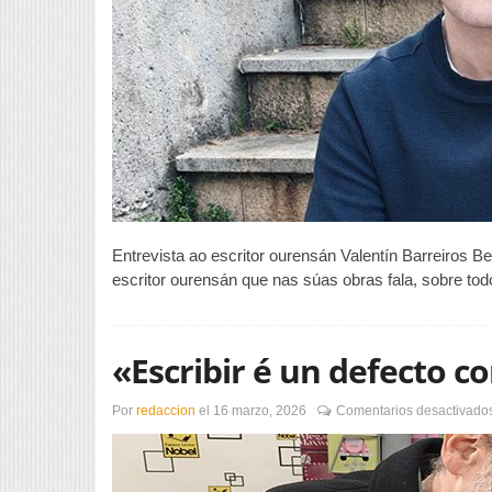
Entrevista ao escritor ourensán Valentín Barreiros 
escritor ourensán que nas súas obras fala, sobre tod
«Escribir é un defecto 
Por
redaccion
el
16 marzo, 2026
Comentarios desactivado