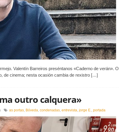
conforman
un
diario
de
viaxe»
Bermejo. Valentín Barreiros preséntanos «Caderno de verán». O
o, de cinema; nesta ocasión cambia de rexistro […]
coma outro calquera»
en
s
as portas
,
Bóveda
,
condenadas
,
entrevista
,
jorge E.
,
portada
«Escribir
é
un
defecto