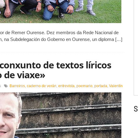
hegar
er
il
en
epender
dor de Remer Ourense. Dez membros da Rede Nacional de
e
, na Subdelegación do Goberno en Ourense, un diploma […]
atélites,
nternet
u
G»
conxunto de textos líricos
 de viaxe»
en
s
Barreiros
,
caderno de verán
,
entrevista
,
poemario
,
portada
,
Valentín
«Caderno
de
verán
S
é
un
conxunto
de
textos
líricos
que