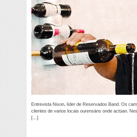
a
p
u
p
d
m
p
a
d
e
c
n
d
c
e
o
u
a
c
Entrevista Nixon, líder de Reservados Band. Os cama
clientes de varios locais ourensáns onde actúan. Ne
[…]