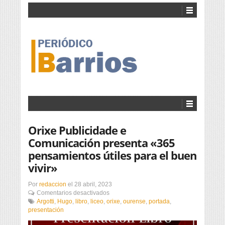
Orixe Publicidade e
Comunicación presenta «365
pensamientos útiles para el buen
vivir»
Por
redaccion
el
28 abril, 2023
en
Comentarios desactivados
Orixe
Argotti
,
Hugo
,
libro
,
liceo
,
orixe
,
ourense
,
portada
,
Publicidade
presentación
e