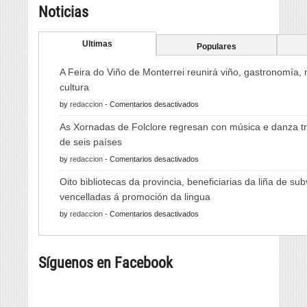
Noticias
Ultimas
Populares
A Feira do Viño de Monterrei reunirá viño, gastronomía,
cultura
en
by
redaccion
-
Comentarios desactivados
A
As Xornadas de Folclore regresan con música e danza tr
Feira
de seis países
do
en
by
redaccion
-
Comentarios desactivados
Viño
As
de
Oito bibliotecas da provincia, beneficiarias da liña de su
Xornadas
Monterrei
vencelladas á promoción da lingua
de
reunirá
en
by
redaccion
-
Comentarios desactivados
Folclore
viño,
Oito
regresan
gastronomía,
bibliotecas
con
música
Síguenos en Facebook
da
música
e
provincia,
e
cultura
beneficiarias
danza
da