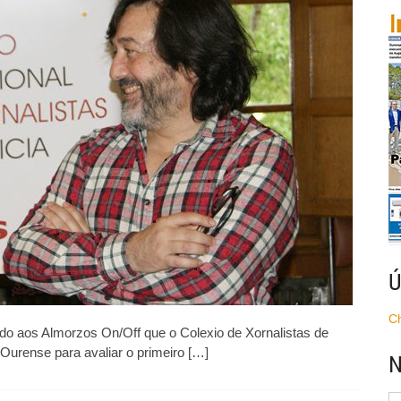
afirma
que
hai
“parálise”
no
Goberno
pero
a
moción
de
censura
“non
está
na
axenda”
Ú
C
do aos Almorzos On/Off que o Colexio de Xornalistas de
 Ourense para avaliar o primeiro […]
N