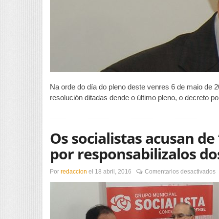
Na orde do día do pleno deste venres 6 de maio de 
resolución ditadas dende o último pleno, o decreto po
Os socialistas acusan de 
por responsabilizalos do
e
Por
redaccion
el
18 abril, 2016
Comentarios desactivados
O
s
a
d
“