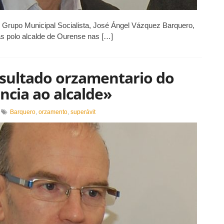
do Grupo Municipal Socialista, José Ángel Vázquez Barquero,
as polo alcalde de Ourense nas […]
esultado orzamentario do
ncia ao alcalde»
n
Barquero
,
orzamento
,
superávit
arquero
pina
ue
esultado
rzamentario
o
oncello
deixa
n
videncia
o
lcalde»