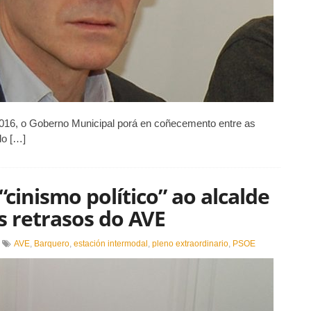
2016, o Goberno Municipal porá en coñecemento entre as
lo […]
“cinismo político” ao alcalde
s retrasos do AVE
n
AVE
,
Barquero
,
estación intermodal
,
pleno extraordinario
,
PSOE
s
ocialistas
cusan
e
cinismo