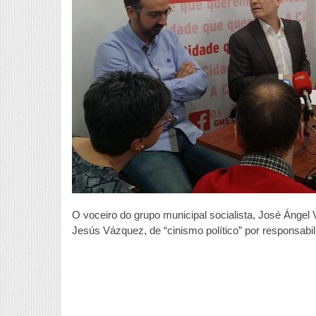
p
a
a
p
r
d
r
d
A
O voceiro do grupo municipal socialista, José Ángel
Jesús Vázquez, de “cinismo político” por responsabili