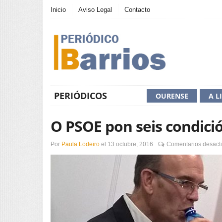
Inicio
Aviso Legal
Contacto
PERIÓDICOS
OURENSE
A L
O PSOE pon seis condici
Por
Paula Lodeiro
el
13 octubre, 2016
Comentarios desact