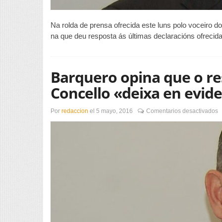
Na rolda de prensa ofrecida este luns polo voceiro 
na que deu resposta ás últimas declaracións ofrecid
Barquero opina que o r
Concello «deixa en evide
e
Por
redaccion
el
5 mayo, 2016
Comentarios desactivados
B
o
q
o
r
o
d
C
«
e
e
a
a