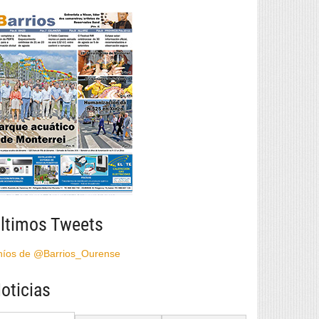
ltimos Tweets
híos de @Barrios_Ourense
oticias