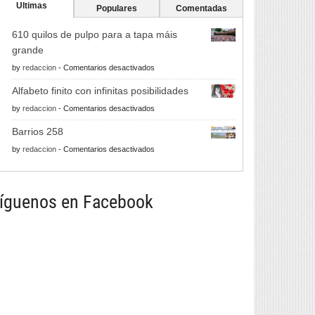
Ultimas
Populares
Comentadas
610 quilos de pulpo para a tapa máis
grande
en
by
redaccion
-
Comentarios desactivados
610
Alfabeto finito con infinitas posibilidades
quilos
en
by
redaccion
-
Comentarios desactivados
de
Alfabeto
pulpo
Barrios 258
finito
para
en
by
redaccion
-
Comentarios desactivados
con
a
Barrios
infinitas
tapa
258
posibilidades
máis
íguenos en Facebook
grande