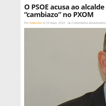
O PSOE acusa ao alcalde 
“cambiazo” no PXOM
Por
redaccion
el
23 mayo, 2016
Comentarios desactivados