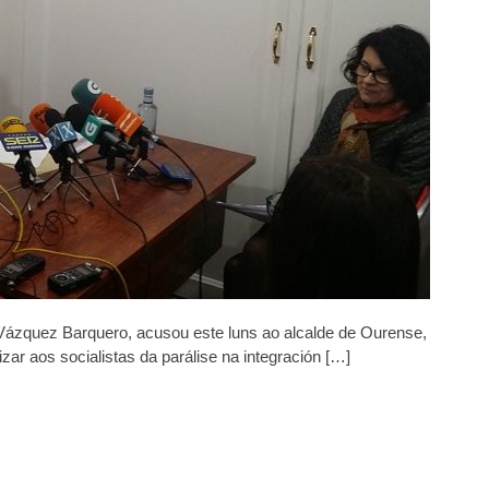
olítico”
o
lcalde
or
esponsabilizalos
os
etrasos
o
VE
 Vázquez Barquero, acusou este luns ao alcalde de Ourense,
zar aos socialistas da parálise na integración […]