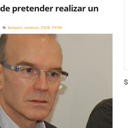
de pretender realizar un
en
Barquero
,
cambiazo
,
PSOE
,
PXOM
O
PSOE
acusa
ao
alcalde
de
pretender
realizar
un
“cambiazo”
S
no
PXOM