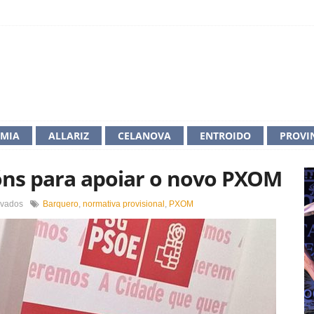
IMIA
ALLARIZ
CELANOVA
ENTROIDO
PROVI
óns para apoiar o novo PXOM
en
ivados
Barquero
,
normativa provisional
,
PXOM
O
PSOE
pon
seis
condicións
para
apoiar
o
novo