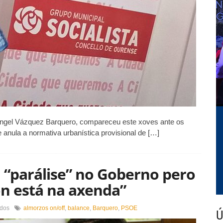
PXOM
 Ángel Vázquez Barquero, compareceu este xoves ante os
anula a normativa urbanística provisional de […]
 “parálise” no Goberno pero
n está na axenda”
en
ados
almorzos on/off
,
balance
,
Barquero
,
PSOE
Ú
Barquero