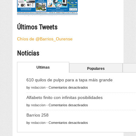
Últimos Tweets
Chíos de @Barrios_Ourense
Noticias
Ultimas
Populares
610 quilos de pulpo para a tapa máis grande
en
by
redaccion
-
Comentarios desactivados
610
Alfabeto finito con infinitas posibilidades
quilos
en
by
redaccion
-
Comentarios desactivados
de
Alfabeto
pulpo
Barrios 258
finito
para
en
by
redaccion
-
Comentarios desactivados
con
a
Barrios
infinitas
tapa
258