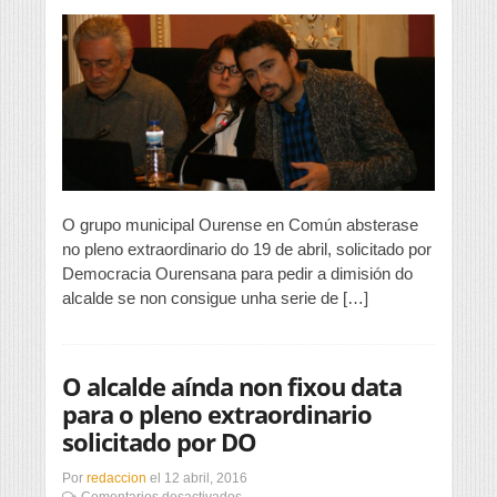
optará
pola
abstención
no
pleno
deste
martes
O grupo municipal Ourense en Común absterase
no pleno extraordinario do 19 de abril, solicitado por
Democracia Ourensana para pedir a dimisión do
alcalde se non consigue unha serie de […]
O alcalde aínda non fixou data
para o pleno extraordinario
solicitado por DO
Por
redaccion
el
12 abril, 2016
en
Comentarios desactivados