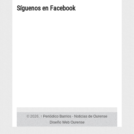
posibilidades
máis
Síguenos en Facebook
grande
© 2026,
↑
Periódico Barrios
-
Noticias de Ourense
Diseño Web Ourense