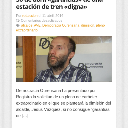
estación de tren «digna»
Por
redaccion
el
11 abril, 2016
en
Comentarios desactivados
DO
alcalde
,
AVE
,
Democracia Ourensana
,
dimisión
,
pleno
solicitará
extraordinario
la
dimisión
del
alcalde
si
no
consigue
antes
del
30
de
abril
Democracia Ourensana ha presentado por
«garantías»
Registro la solicitud de un pleno de carácter
de
extraordinario en el que se planteará la dimisión del
una
estación
alcalde, Jesús Vázquez, si no consigue “garantías
de
de […]
tren
«digna»