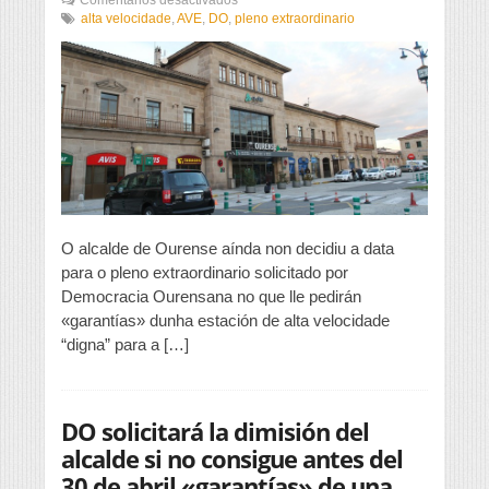
O
alta velocidade
,
AVE
,
DO
,
pleno extraordinario
alcalde
aínda
non
fixou
data
para
o
pleno
extraordinario
solicitado
por
DO
O alcalde de Ourense aínda non decidiu a data
para o pleno extraordinario solicitado por
Democracia Ourensana no que lle pedirán
«garantías» dunha estación de alta velocidade
“digna” para a […]
DO solicitará la dimisión del
alcalde si no consigue antes del
30 de abril «garantías» de una