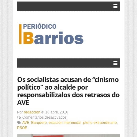
Os socialistas acusan de “cinismo
político” ao alcalde por
responsabilizalos dos retrasos do
AVE
Por
redaccion
el
18 abril, 2016
en
Comentarios desactivados
Os
AVE
,
Barquero
,
estación intermodal
,
pleno extraordinario
,
socialistas
PSOE
acusan