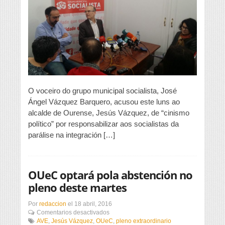
de
“cinismo
político”
ao
alcalde
por
responsabilizalos
dos
retrasos
do
AVE
O voceiro do grupo municipal socialista, José
Ángel Vázquez Barquero, acusou este luns ao
alcalde de Ourense, Jesús Vázquez, de “cinismo
político” por responsabilizar aos socialistas da
parálise na integración […]
OUeC optará pola abstención no
pleno deste martes
Por
redaccion
el
18 abril, 2016
en
Comentarios desactivados
OUeC
AVE
,
Jesús Vázquez
,
OUeC
,
pleno extraordinario