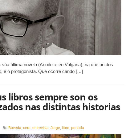
on
briga
acelo»
 súa última novela (Anoitece en Vulgaria), na que un dos
, é o protagonista. Que ocorre cando […]
s libros sempre son os
ados nas distintas historias
en
Bóveda
,
cero
,
entrevista
,
Jorge
,
libro
,
portada
«Os
personaxes