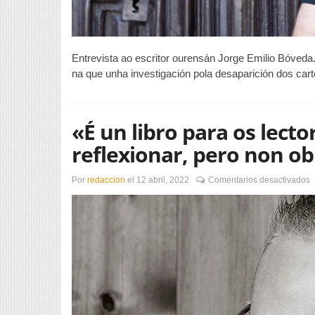
Entrevista ao escritor ourensán Jorge Emilio Bóveda
na que unha investigación pola desaparición dos ca
«É un libro para os lect
reflexionar, pero non ob
e
Por
redaccion
el
12 abril, 2022
Comentarios desactivados
«
u
l
p
o
l
q
c
a
r
p