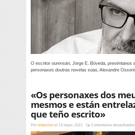
n
o
a
f
O escritor ourensán, Jorge E. Bóveda, preséntanos a
personaxes doutras novelas súas, Alexandre Ossorio
«Os personaxes dos meu
mesmos e están entrelaz
que teño escrito»
Por
redaccion
el
13 mayo, 2021
Comentarios desactivados