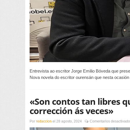
Entrevista ao escritor Jorge Emilio Bóveda que pres
Nova novela do escritor ourensán que nesta ocasión
«Son contos tan libres q
corrección ás veces»
Por
redaccion
el
28 agosto, 2024
Comentarios desactivado