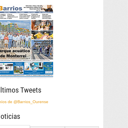
ltimos Tweets
híos de @Barrios_Ourense
oticias