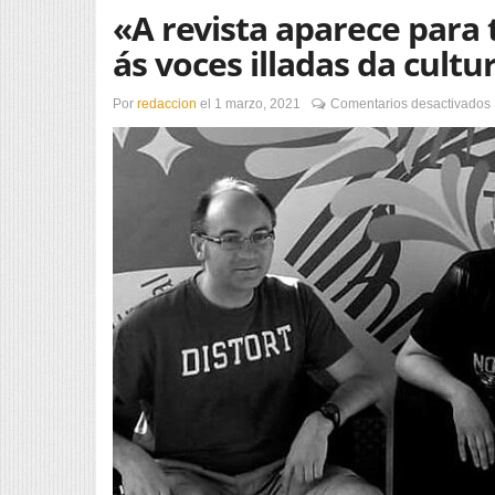
«A revista aparece para
ás voces illadas da cultu
Por
redaccion
el
1 marzo, 2021
Comentarios desactivados