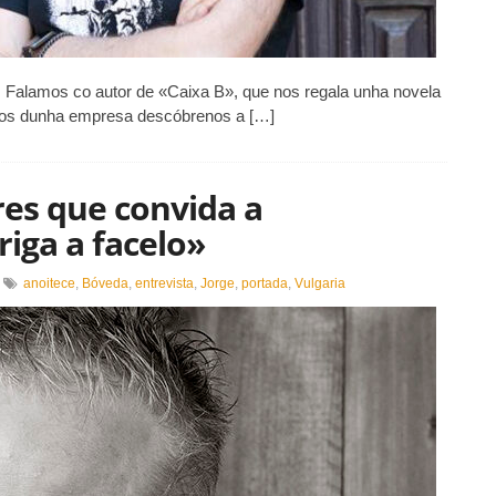
e
para
o
malo»
. Falamos co autor de «Caixa B», que nos regala unha novela
rtos dunha empresa descóbrenos a […]
ores que convida a
riga a facelo»
n
anoitece
,
Bóveda
,
entrevista
,
Jorge
,
portada
,
Vulgaria
É
n
ibro
ara
s
ectores
ue
onvida
eflexionar,
ero