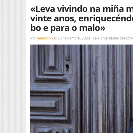
«Leva vivindo na miña m
vinte anos, enriquecén
bo e para o malo»
Por
redaccion
el
23 noviembre, 2023
Comentarios desacti