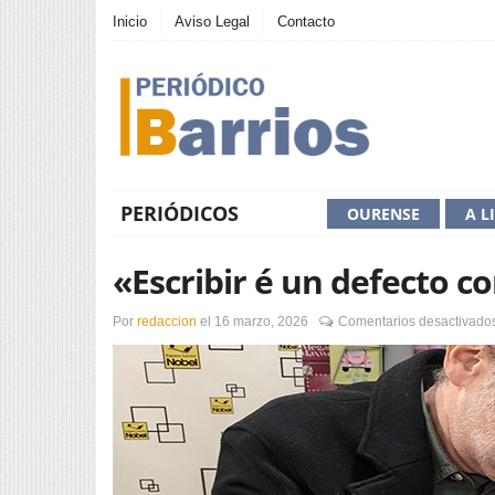
Inicio
Aviso Legal
Contacto
PERIÓDICOS
OURENSE
A L
«Escribir é un defecto 
Por
redaccion
el
16 marzo, 2026
Comentarios desactivado