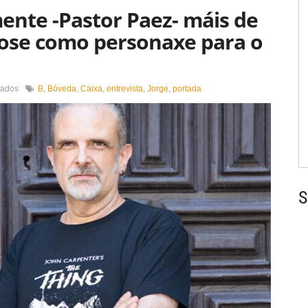
ente -Pastor Paez- máis de
dose como personaxe para o
en
vados
B
,
Bóveda
,
Caixa
,
entrevista
,
Jorge
,
portada
«Leva
vivindo
na
miña
mente
-
Pastor
Paez-
S
máis
de
vinte
anos,
enriquecéndose
como
personaxe
para
o
bo