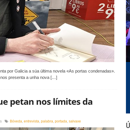
enta por Galicia a súa última novela «As portas condenadas».
 nos presenta a unha nova […]
ue petan nos límites da
en
s
Bóveda
,
entrevista
,
palabra
,
portada
,
salvaxe
Ú
«Son