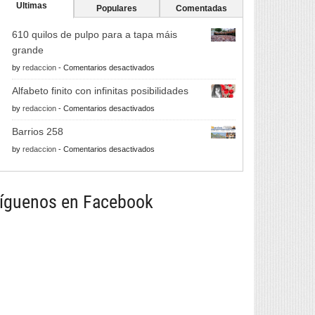
Ultimas
Populares
Comentadas
610 quilos de pulpo para a tapa máis
grande
en
by
redaccion
-
Comentarios desactivados
610
Alfabeto finito con infinitas posibilidades
quilos
en
by
redaccion
-
Comentarios desactivados
de
Alfabeto
pulpo
Barrios 258
finito
para
en
by
redaccion
-
Comentarios desactivados
con
a
Barrios
infinitas
tapa
258
posibilidades
máis
íguenos en Facebook
grande