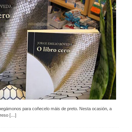
dos
meus
libros
sempre
son
os
mesmos
e
están
entrelazados
nas
distintas
historias
que
teño
escrito»
hegámonos para coñecelo máis de preto. Nesta ocasión, a
greso […]