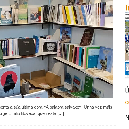
contos
tan
libres
que
petan
nos
límites
da
corrección
ás
veces»
Ú
C
esenta a súa última obra «A palabra salvaxe». Unha vez máis
Jorge Emilio Bóveda, que nesta […]
N