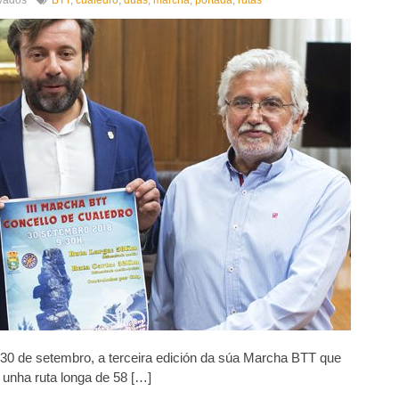
A
marcha
BTT
de
Cualedro
ofrece
dúas
posibles
rutas
 30 de setembro, a terceira edición da súa Marcha BTT que
, unha ruta longa de 58 […]