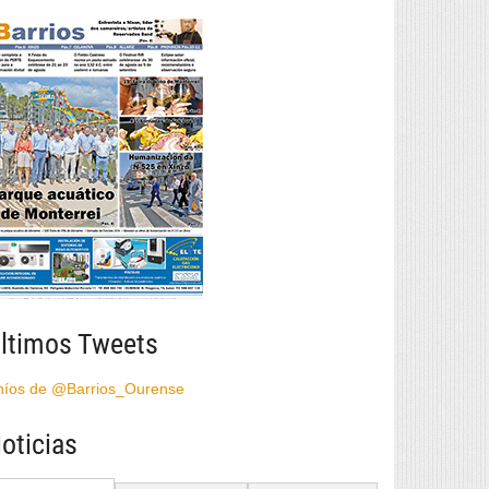
ltimos Tweets
híos de @Barrios_Ourense
oticias