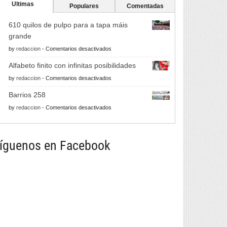
Ultimas
Populares
Comentadas
610 quilos de pulpo para a tapa máis
grande
en
by
redaccion
-
Comentarios desactivados
610
Alfabeto finito con infinitas posibilidades
quilos
en
by
redaccion
-
Comentarios desactivados
de
Alfabeto
pulpo
Barrios 258
finito
para
en
by
redaccion
-
Comentarios desactivados
con
a
Barrios
infinitas
tapa
258
posibilidades
máis
íguenos en Facebook
grande