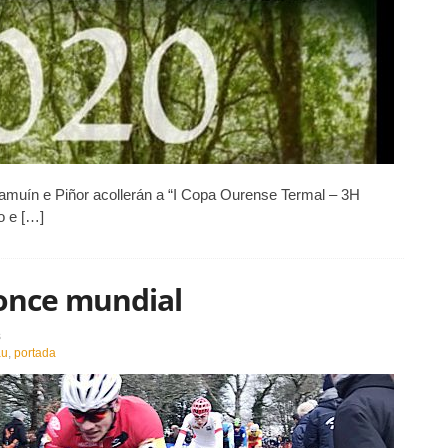
amuín e Piñor acollerán a “I Copa Ourense Termal – 3H
o e […]
ronce mundial
en
s
Carlos
au
,
portada
Canal
logra
un
bronce
mundial