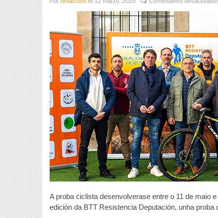
Por
redaccion
el
12 marzo, 2025
Comentarios desactivado
A proba ciclista desenvolverase entre o 11 de maio 
edición da BTT Resistencia Deputación, unha proba c