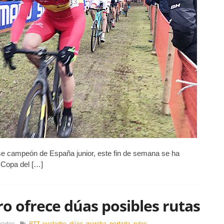
e campeón de España junior, este fin de semana se ha
a Copa del […]
o ofrece dúas posibles rutas
en
vados
BTT
,
cualedro
,
dúas
,
marcha
,
portada
,
rutas