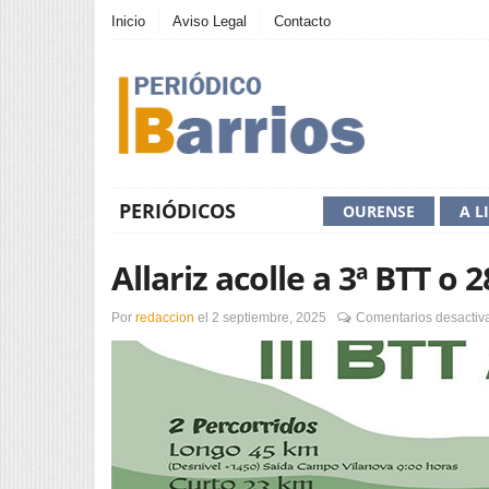
Inicio
Aviso Legal
Contacto
PERIÓDICOS
OURENSE
A L
Allariz acolle a 3ª BTT o
Por
redaccion
el
2 septiembre, 2025
Comentarios desactiv