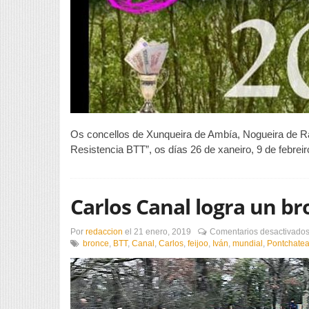
Os concellos de Xunqueira de Ambía, Nogueira de R
Resistencia BTT”, os días 26 de xaneiro, 9 de febreir
Carlos Canal logra un b
Por
redaccion
el
21 enero, 2019
Comentarios desactivado
bronce
,
BTT
,
Canal
,
Carlos
,
feijoo
,
Iván
,
mundial
,
Pontchate