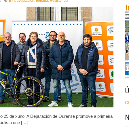
en
s
BTT
,
deputación
,
portada
,
Resistencia
A
Deputación
promove
a
primeira
edición
da
BTT
Resistencia
que
percorrerá
cinco
concellos
da
provincia
Ú
C
N
e o 29 de xuño. A Deputación de Ourense promove a primeira
iclista que […]