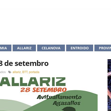
IMIA
ALLARIZ
CELANOVA
ENTROIDO
PROVI
 28 de setembro
en
ados
allariz
,
BTT
,
portada
Allariz
acolle
a
3ª
BTT
o
28
de
setembro