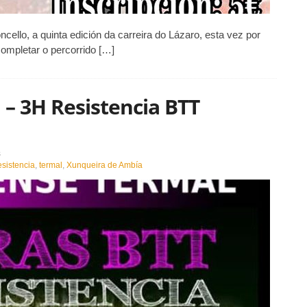
cello, a quinta edición da carreira do Lázaro, esta vez por
ompletar o percorrido […]
 – 3H Resistencia BTT
en
s
A
sistencia
,
termal
,
Xunqueira de Ambía
I
Copa
Ourense
Termal
–
3H
Resistencia
BTT
contará
con
tres
etapas