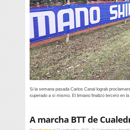
Si la semana pasada Carlos Canal lograb proclamars
superado a sí mismo. El limiano finalizó tercero en l
A marcha BTT de Cualedr
Por
redaccion
el
27 septiembre, 2018
Comentarios desacti