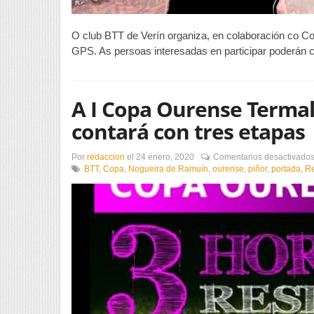
O club BTT de Verín organiza, en colaboración co Con
GPS. As persoas interesadas en participar poderán c
A I Copa Ourense Termal
contará con tres etapas
Por
redaccion
el
24 enero, 2020
Comentarios desactivado
BTT
,
Copa
,
Nogueira de Ramuín
,
ourense
,
piñor
,
portada
,
Re