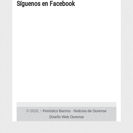
Síguenos en Facebook
da
música
e
provincia,
e
cultura
beneficiarias
danza
da
tradicional
liña
de
de
seis
subvencións
países
vencelladas
á
promoción
da
lingua
© 2026,
↑
Periódico Barrios
-
Noticias de Ourense
Diseño Web Ourense