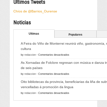
Últimos Tweets
Chíos de @Barrios_Ourense
Noticias
Ultimas
Populares
A Feira do Viño de Monterrei reunirá viño, gastronomía,
cultura
en
by
redaccion
-
Comentarios desactivados
A
As Xornadas de Folclore regresan con música e danza tr
Feira
de seis países
do
en
by
redaccion
-
Comentarios desactivados
Viño
As
de
Oito bibliotecas da provincia, beneficiarias da liña de su
Xornadas
Monterrei
vencelladas á promoción da lingua
de
reunirá
en
by
redaccion
-
Comentarios desactivados
Folclore
viño,
Oito
regresan
gastronomía,
bibliotecas
con
música