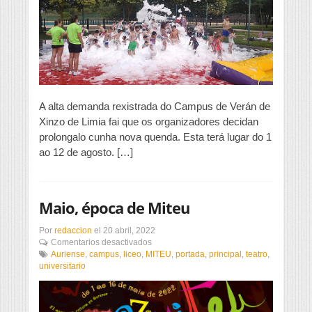
A alta demanda rexistrada do Campus de Verán de
Xinzo de Limia fai que os organizadores decidan
prolongalo cunha nova quenda. Esta terá lugar do 1
ao 12 de agosto. […]
Maio, época de Miteu
Por
redaccion
el
20 abril, 2022
en
Comentarios desactivados
Maio,
Auriense
,
campus
,
liceo
,
MITEU
,
portada
,
principal
,
teatro
,
época
universitario
de
Miteu