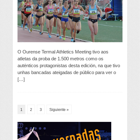
Meeting
Ourense
Termal
O Ourense Termal Athletics Meeting tivo aos
atletas da proba de 1.500 metros como os
auténticos protagonistas desta edición, na que tivo
unhas bancadas ateigadas de público para ver o
[…]
1
2
3
Siguiente »