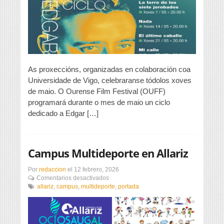
cinematográfico
sobre
Edgar
Neville
As proxeccións, organizadas en colaboración coa
Universidade de Vigo, celebraranse tódolos xoves
de maio. O Ourense Film Festival (OUFF)
programará durante o mes de maio un ciclo
dedicado a Edgar […]
Campus Multideporte en Allariz
Por
redaccion
el
12 febrero, 2026
en
Comentarios desactivados
Campus
allariz
,
campus
,
multideporte
,
portada
Multideporte
en
Allariz