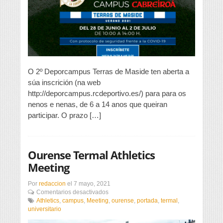
Deporcampus
Terras
de
Maside
O 2º Deporcampus Terras de Maside ten aberta a
súa inscrición (na web
http://deporcampus.rcdeportivo.es/) para para os
nenos e nenas, de 6 a 14 anos que queiran
participar. O prazo […]
Ourense Termal Athletics
Meeting
Por
redaccion
el
7 mayo, 2021
en
Comentarios desactivados
Ourense
Athletics
,
campus
,
Meeting
,
ourense
,
portada
,
termal
,
Termal
universitario
Athletics