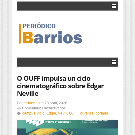
O OUFF impulsa un ciclo
cinematográfico sobre Edgar
Neville
Por
redaccion
el
28 abril, 2026
en
Comentarios desactivados
O
campus
,
ciclo
,
Edgar
,
Nevill
,
OUFF
,
ourense
,
portada
OUFF
impulsa
un
ciclo