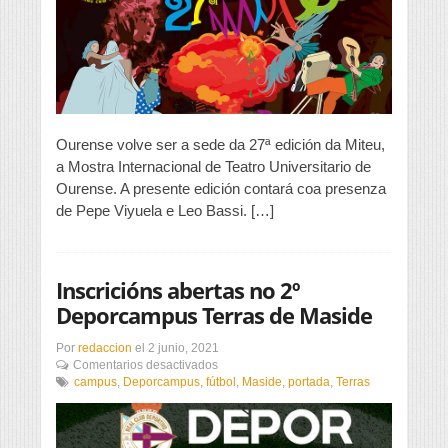
Ourense volve ser a sede da 27ª edición da Miteu,
a Mostra Internacional de Teatro Universitario de
Ourense. A presente edición contará coa presenza
de Pepe Viyuela e Leo Bassi. […]
Inscricións abertas no 2º
Deporcampus Terras de Maside
Por
redaccion
el
2 junio, 2021
en
Comentarios desactivados
Inscricións
campus
,
Deporcampus
,
fútbol
,
Maside
,
portada
,
Terras
abertas
no
2º