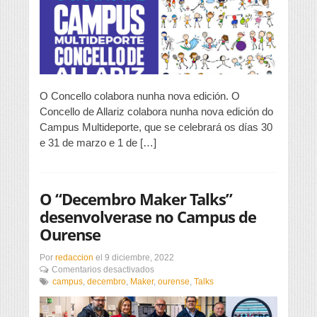
O Concello colabora nunha nova edición. O
Concello de Allariz colabora nunha nova edición do
Campus Multideporte, que se celebrará os días 30
e 31 de marzo e 1 de […]
O “Decembro Maker Talks”
desenvolverase no Campus de
Ourense
Por
redaccion
el
9 diciembre, 2022
en
Comentarios desactivados
O
campus
,
decembro
,
Maker
,
ourense
,
Talks
“Decembro
Maker
Talks”