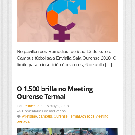
sala
2018
No pavillón dos Remedios, do 9 ao 13 de xullo o I
Campus fútbol sala Envialia Sala Ourense 2018. O
límite para a inscrición é o venres, 6 de xullo […]
O 1.500 brilla no Meeting
Ourense Termal
Por
redaccion
el
15 mayo, 2018
en
Comentarios desactivados
O
Atletismo
,
campus
,
Ourense Termal Athletics Meeting
,
1.500
portada
brilla
no