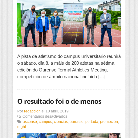
Meeting
A pista de atletismo do campus universitario reunirá
o sábado, día 8, a máis de 200 atletas na sétima
edición do Ourense Termal Athletics Meeting,
competición de ámbito nacional incluída […]
O resultado foi o de menos
Por
redaccion
el
10 abril, 2019
en
Comentarios desactivados
O
ascenso
,
campus
,
ciencias
,
ourense
,
portada
,
promoción
,
resultado
rugbi
foi
o