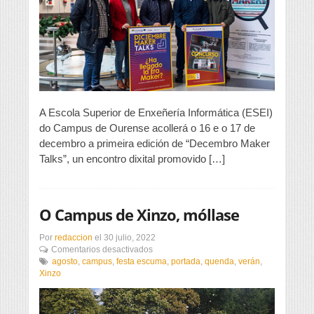
desenvolverase
no
Campus
de
Ourense
A Escola Superior de Enxeñería Informática (ESEI)
do Campus de Ourense acollerá o 16 e o 17 de
decembro a primeira edición de “Decembro Maker
Talks”, un encontro dixital promovido […]
O Campus de Xinzo, móllase
Por
redaccion
el
30 julio, 2022
en
Comentarios desactivados
O
agosto
,
campus
,
festa escuma
,
portada
,
quenda
,
verán
,
Campus
Xinzo
de
Xinzo,
móllase