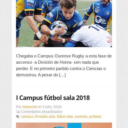
de
menos
Chegaba o Campus Ourense Rugby a esta fase de
ascenso -a División de Honra- sen nada que
perder. E no primeiro partido contra o Ciencias o
demostrou. A pesar do […]
I Campus fútbol sala 2018
Por
redaccion
el
4 julio, 2018
en
Comentarios desactivados
I
campus
,
Envialia sala
,
fútbol sala
,
ourense
,
portada
Campus
fútbol