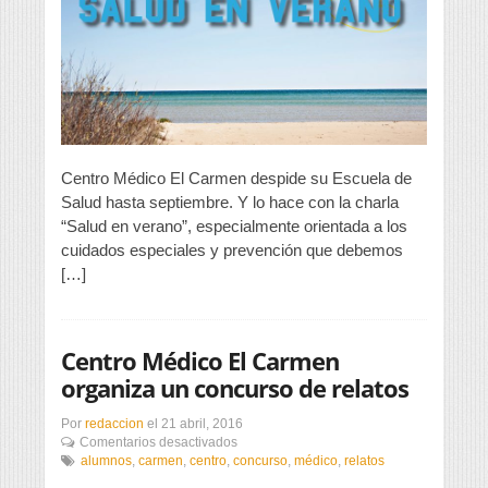
Carmen
despide
hasta
septiembre
su
Escuela
de
Salud
con
la
Centro Médico El Carmen despide su Escuela de
charla
Salud hasta septiembre. Y lo hace con la charla
“Salud
“Salud en verano”, especialmente orientada a los
en
verano”
cuidados especiales y prevención que debemos
[…]
Centro Médico El Carmen
organiza un concurso de relatos
Por
redaccion
el
21 abril, 2016
en
Comentarios desactivados
Centro
alumnos
,
carmen
,
centro
,
concurso
,
médico
,
relatos
Médico