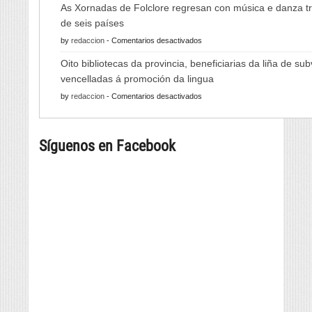
As Xornadas de Folclore regresan con música e danza tr
Feira
de seis países
do
en
by
redaccion
-
Comentarios desactivados
Viño
As
de
Oito bibliotecas da provincia, beneficiarias da liña de su
Xornadas
Monterrei
vencelladas á promoción da lingua
de
reunirá
en
by
redaccion
-
Comentarios desactivados
Folclore
viño,
Oito
regresan
gastronomía,
bibliotecas
con
música
Síguenos en Facebook
da
música
e
provincia,
e
cultura
beneficiarias
danza
da
tradicional
liña
de
de
seis
subvencións
países
vencelladas
á
promoción
da
lingua