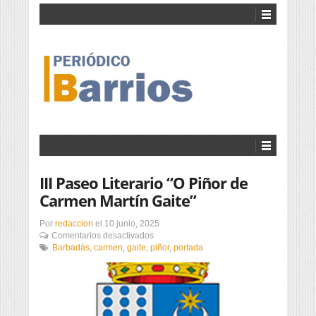
III Paseo Literario “O Piñor de
Carmen Martín Gaite”
Por
redaccion
el
10 junio, 2025
en
Comentarios desactivados
III
Barbadás
,
carmen
,
gaite
,
piñor
,
portada
Paseo
Literario
“O
Piñor
de