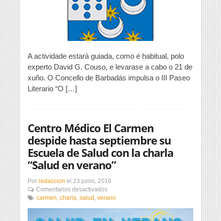
Carmen
Martín
Gaite”
A actividade estará guiada, como é habitual, polo
experto David G. Couso, e levarase a cabo o 21 de
xuño. O Concello de Barbadás impulsa o III Paseo
Literario “O […]
Centro Médico El Carmen
despide hasta septiembre su
Escuela de Salud con la charla
“Salud en verano”
Por
redaccion
el
23 junio, 2016
en
Comentarios desactivados
Centro
carmen
,
charla
,
salud
,
verano
Médico
El