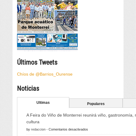
Últimos Tweets
Chíos de @Barrios_Ourense
Noticias
Ultimas
Populares
A Feira do Viño de Monterrei reunirá viño, gastronomía,
cultura
en
by
redaccion
-
Comentarios desactivados
A