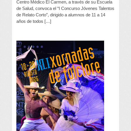
Centro Médico El Carmen, a través de su Escuela
El
Carmen
de Salud, convoca el “I Concurso Jóvenes Talentos
organiza
de Relato Corto”, dirigido a alumnos de 11 a 14
un
años de todos […]
concurso
de
relatos