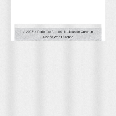
© 2026,
↑
Periódico Barrios
-
Noticias de Ourense
Diseño Web Ourense