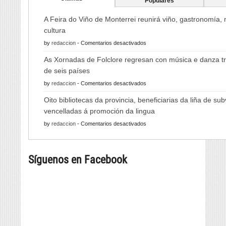
Populares
A Feira do Viño de Monterrei reunirá viño, gastronomía,
cultura
en
by
redaccion
-
Comentarios desactivados
A
As Xornadas de Folclore regresan con música e danza tr
Feira
de seis países
do
en
by
redaccion
-
Comentarios desactivados
Viño
As
de
Oito bibliotecas da provincia, beneficiarias da liña de su
Xornadas
Monterrei
vencelladas á promoción da lingua
de
reunirá
en
by
redaccion
-
Comentarios desactivados
Folclore
viño,
Oito
regresan
gastronomía,
bibliotecas
con
música
Síguenos en Facebook
da
música
e
provincia,
e
cultura
beneficiarias
danza
da
tradicional
liña
de
de
seis
subvencións