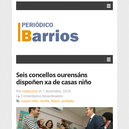
Seis concellos ourensáns
dispoñen xa de casas niño
Por
redaccion
el
7 diciembre, 2016
en
Comentarios desactivados
Seis
casas niño
,
cenlle
,
feijoo
,
portada
concellos
ourensáns
dispoñen
xa
de