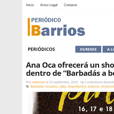
Inicio
Aviso Legal
Contacto
PERIÓDICOS
OURENSE
A L
Ana Oca ofrecerá un sh
dentro de “Barbadás a b
Por
redaccion
el
15 septiembre, 2016
Comentarios desacti
Barbadás
,
bocados
,
catas
,
degustacións
,
petiscos
,
showcoo