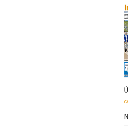
Ú
C
N