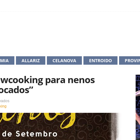
IMIA
ALLARIZ
CELANOVA
ENTROIDO
PROVI
owcooking para nenos
ocados”
en
vados
Ana
king
Oca
ofrecerá
un
showcooking
para
nenos