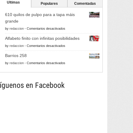
Ultimas
Populares
Comentadas
610 quilos de pulpo para a tapa máis
grande
en
by
redaccion
-
Comentarios desactivados
610
Alfabeto finito con infinitas posibilidades
quilos
en
by
redaccion
-
Comentarios desactivados
de
Alfabeto
pulpo
Barrios 258
finito
para
en
by
redaccion
-
Comentarios desactivados
con
a
Barrios
infinitas
tapa
258
posibilidades
máis
íguenos en Facebook
grande