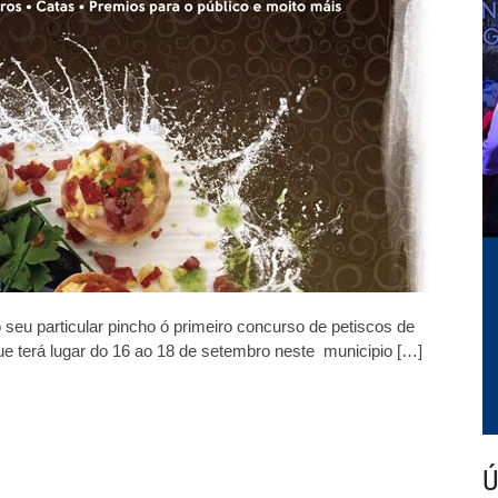
dentro
de
“Barbadás
a
bocados”
seu particular pincho ó primeiro concurso de petiscos de
ue terá lugar do 16 ao 18 de setembro neste municipio […]
Ú