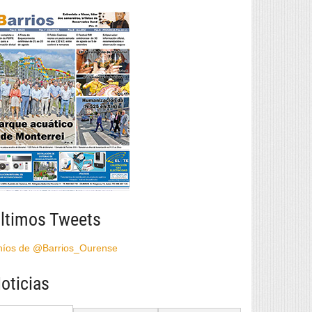
ltimos Tweets
híos de @Barrios_Ourense
oticias