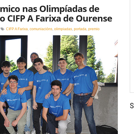
mico nas Olimpíadas de
o CIFP A Farixa de Ourense
n
CIFP A Farixa
,
comuniacións
,
olimpiadas
,
portada
,
premio
rimeiro
remio
utonómico
as
limpíadas
e
elecomunicacións
ara
IFP
arixa
e
urense
S