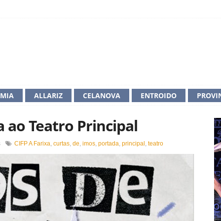
IMIA
ALLARIZ
CELANOVA
ENTROIDO
PROVI
 ao Teatro Principal
en
s
CIFP A Farixa
,
curtas
,
de
,
imos
,
portada
,
principal
,
teatro
«Imos
de
curtas»
regresa
ao
Teatro
Principal