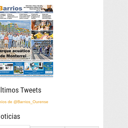
ltimos Tweets
híos de @Barrios_Ourense
oticias