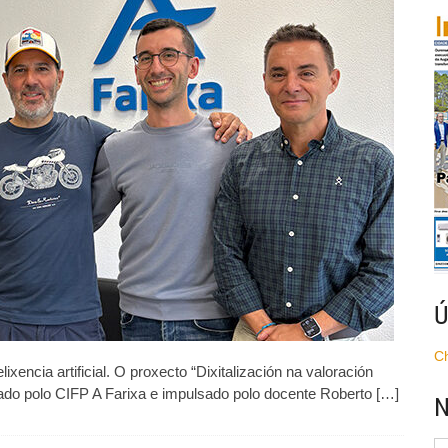
CIFP
A
Farixa
recibe
o
Premio
de
Innovación
Educativa
2025
Ú
C
xencia artificial. O proxecto “Dixitalización na valoración
iderado polo CIFP A Farixa e impulsado polo docente Roberto […]
N