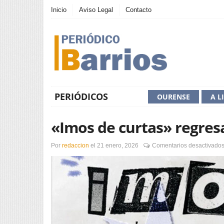
Inicio
Aviso Legal
Contacto
PERIÓDICOS
OURENSE
A L
«Imos de curtas» regresa
Por
redaccion
el
21 enero, 2026
Comentarios desactivado