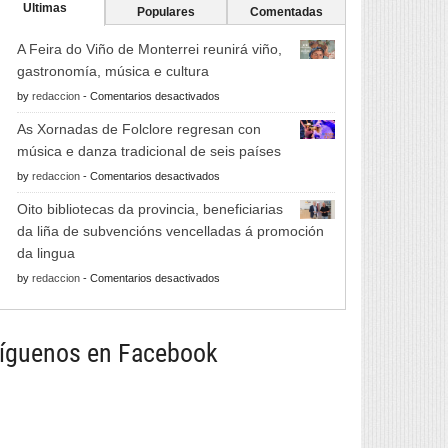
Ultimas
Populares
Comentadas
A Feira do Viño de Monterrei reunirá viño,
gastronomía, música e cultura
en
by
redaccion
-
Comentarios desactivados
A
As Xornadas de Folclore regresan con
Feira
música e danza tradicional de seis países
do
en
by
redaccion
-
Comentarios desactivados
Viño
As
de
Oito bibliotecas da provincia, beneficiarias
Xornadas
Monterrei
da liña de subvencións vencelladas á promoción
de
reunirá
da lingua
Folclore
viño,
en
by
redaccion
-
Comentarios desactivados
regresan
gastronomía,
Oito
con
música
bibliotecas
música
e
da
íguenos en Facebook
e
cultura
provincia,
danza
beneficiarias
tradicional
da
de
liña
seis