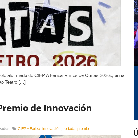
polo alumnado do CIFP A Farixa. «Imos de Curtas 2026», unha
ao Teatro […]
 Premio de Innovación
en
vados
CIFP A Farixa
,
innovación
,
portada
,
premio
Ú
O