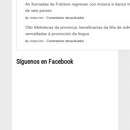
A
As Xornadas de Folclore regresan con música e danza tr
Feira
de seis países
do
en
by
redaccion
-
Comentarios desactivados
Viño
As
de
Oito bibliotecas da provincia, beneficiarias da liña de su
Xornadas
Monterrei
vencelladas á promoción da lingua
de
reunirá
en
by
redaccion
-
Comentarios desactivados
Folclore
viño,
Oito
regresan
gastronomía,
bibliotecas
con
música
Síguenos en Facebook
da
música
e
provincia,
e
cultura
beneficiarias
danza
da
tradicional
liña
de
de
seis
subvencións
países
vencelladas
á
promoción
da