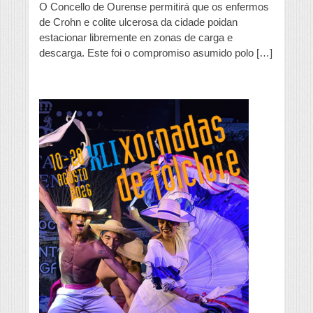
O Concello de Ourense permitirá que os enfermos
que
sexa
de Crohn e colite ulcerosa da cidade poidan
a
estacionar libremente en zonas de carga e
administración
descarga. Este foi o compromiso asumido polo […]
a
que
xestione
o
aparcamento
especial
para
enfermos
de
Crohn
e
colite
ulcerosa