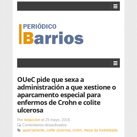
OUeC pide que sexa a
administración a que xestione o
aparcamento especial para
enfermos de Crohn e colite
ulcerosa
Por
redaccion
el
25 mayo, 2016
en
Comentarios desactivados
OUeC
aparcamento
,
colite ulcerosa
,
crohn
,
mesa da mobilidade
pide