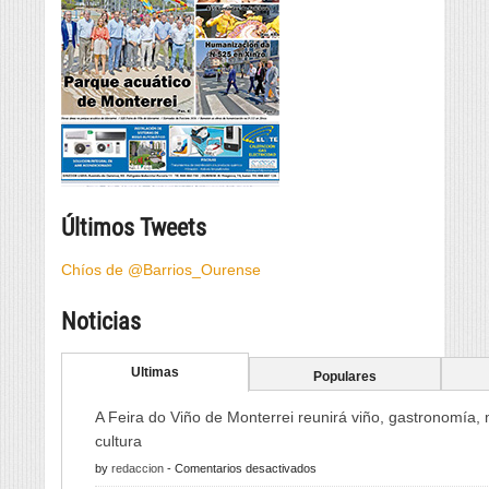
Últimos Tweets
Chíos de @Barrios_Ourense
Noticias
Ultimas
Populares
A Feira do Viño de Monterrei reunirá viño, gastronomía,
cultura
en
by
redaccion
-
Comentarios desactivados