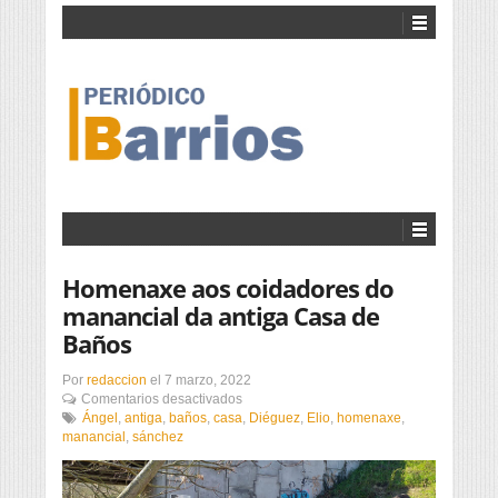
Homenaxe aos coidadores do
manancial da antiga Casa de
Baños
Por
redaccion
el
7 marzo, 2022
en
Comentarios desactivados
Homenaxe
Ángel
,
antiga
,
baños
,
casa
,
Diéguez
,
Elio
,
homenaxe
,
aos
manancial
,
sánchez
coidadores
do
manancial