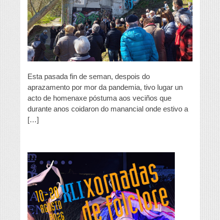
da
antiga
Casa
de
Baños
Esta pasada fin de seman, despois do
aprazamento por mor da pandemia, tivo lugar un
acto de homenaxe póstuma aos veciños que
durante anos coidaron do manancial onde estivo a
[…]