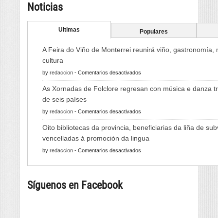
Noticias
Ultimas
Populares
A Feira do Viño de Monterrei reunirá viño, gastronomía,
cultura
en
by
redaccion
-
Comentarios desactivados
A
As Xornadas de Folclore regresan con música e danza tr
Feira
de seis países
do
en
by
redaccion
-
Comentarios desactivados
Viño
As
de
Oito bibliotecas da provincia, beneficiarias da liña de su
Xornadas
Monterrei
vencelladas á promoción da lingua
de
reunirá
en
by
redaccion
-
Comentarios desactivados
Folclore
viño,
Oito
regresan
gastronomía,
bibliotecas
con
música
Síguenos en Facebook
da
música
e
provincia,
e
cultura
beneficiarias
danza
da
tradicional