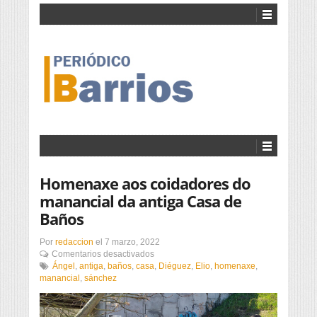
Homenaxe aos coidadores do
manancial da antiga Casa de
Baños
Por
redaccion
el
7 marzo, 2022
en
Comentarios desactivados
Homenaxe
Ángel
,
antiga
,
baños
,
casa
,
Diéguez
,
Elio
,
homenaxe
,
aos
manancial
,
sánchez
coidadores
do
manancial