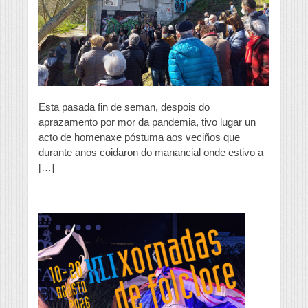
da
antiga
Casa
de
Baños
Esta pasada fin de seman, despois do
aprazamento por mor da pandemia, tivo lugar un
acto de homenaxe póstuma aos veciños que
durante anos coidaron do manancial onde estivo a
[…]