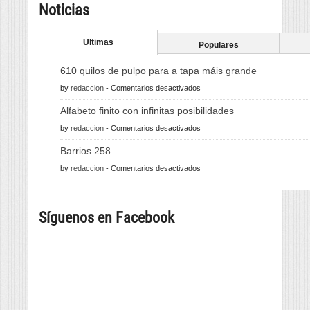
Noticias
Ultimas
Populares
610 quilos de pulpo para a tapa máis grande
en
by
redaccion
-
Comentarios desactivados
610
Alfabeto finito con infinitas posibilidades
quilos
en
by
redaccion
-
Comentarios desactivados
de
Alfabeto
pulpo
Barrios 258
finito
para
en
by
redaccion
-
Comentarios desactivados
con
a
Barrios
infinitas
tapa
258
posibilidades
máis
Síguenos en Facebook
grande