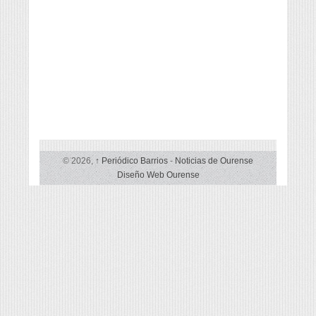
© 2026,
↑
Periódico Barrios
-
Noticias de Ourense
Diseño Web Ourense