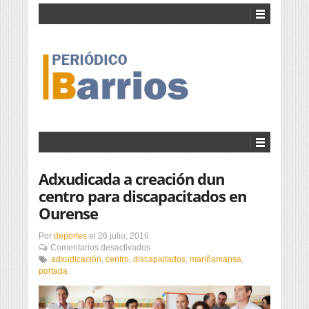
Adxudicada a creación dun
centro para discapacitados en
Ourense
Por
deportes
el
26 julio, 2016
en
Comentarios desactivados
Adxudicada
adxudicación
,
centro
,
discapaitados
,
mariñamansa
,
a
portada
creación
dun
centro