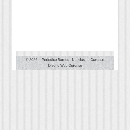
© 2026,
↑
Periódico Barrios
-
Noticias de Ourense
Diseño Web Ourense