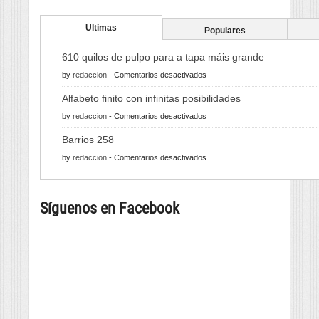
Ultimas
Populares
610 quilos de pulpo para a tapa máis grande
en
by
redaccion
-
Comentarios desactivados
610
Alfabeto finito con infinitas posibilidades
quilos
en
by
redaccion
-
Comentarios desactivados
de
Alfabeto
pulpo
Barrios 258
finito
para
en
by
redaccion
-
Comentarios desactivados
con
a
Barrios
infinitas
tapa
258
posibilidades
máis
Síguenos en Facebook
grande