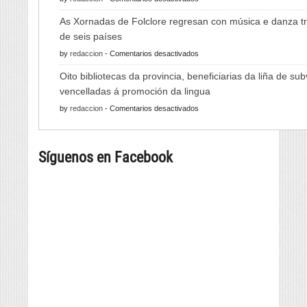
A
As Xornadas de Folclore regresan con música e danza tr
Feira
de seis países
do
en
by
redaccion
-
Comentarios desactivados
Viño
As
de
Oito bibliotecas da provincia, beneficiarias da liña de su
Xornadas
Monterrei
vencelladas á promoción da lingua
de
reunirá
en
by
redaccion
-
Comentarios desactivados
Folclore
viño,
Oito
regresan
gastronomía,
bibliotecas
con
música
Síguenos en Facebook
da
música
e
provincia,
e
cultura
beneficiarias
danza
da
tradicional
liña
de
de
seis
subvencións
países
vencelladas
á
promoción
da