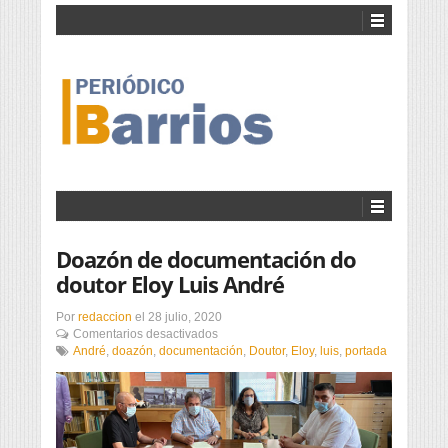
Doazón de documentación do
doutor Eloy Luis André
Por
redaccion
el
28 julio, 2020
en
Comentarios desactivados
Doazón
André
,
doazón
,
documentación
,
Doutor
,
Eloy
,
luis
,
portada
de
documentación
do
doutor
Eloy