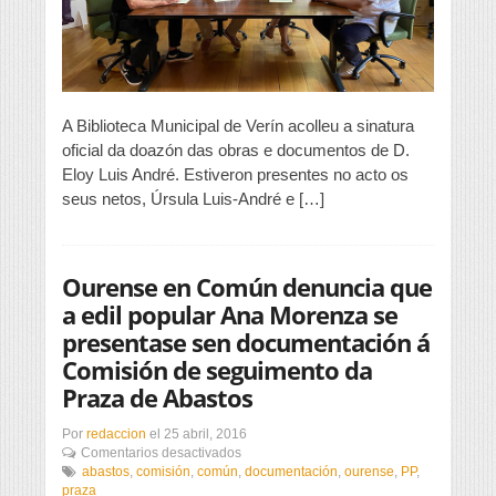
Luis
André
A Biblioteca Municipal de Verín acolleu a sinatura
oficial da doazón das obras e documentos de D.
Eloy Luis André. Estiveron presentes no acto os
seus netos, Úrsula Luis-André e […]
Ourense en Común denuncia que
a edil popular Ana Morenza se
presentase sen documentación á
Comisión de seguimento da
Praza de Abastos
Por
redaccion
el
25 abril, 2016
en
Comentarios desactivados
Ourense
abastos
,
comisión
,
común
,
documentación
,
ourense
,
PP
,
en
praza