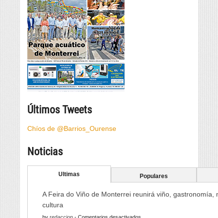
Últimos Tweets
Chíos de @Barrios_Ourense
Noticias
Ultimas
Populares
A Feira do Viño de Monterrei reunirá viño, gastronomía,
cultura
en
by
redaccion
-
Comentarios desactivados