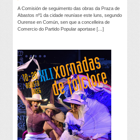
Común
A Comisión de seguimento das obras da Praza de
denuncia
que
Abastos nº1 da cidade reuníase este luns, segundo
a
Ourense en Común, sen que a concelleira de
edil
Comercio do Partido Popular aportase […]
popular
Ana
Morenza
se
presentase
sen
documentación
á
Comisión
de
seguimento
da
Praza
de
Abastos