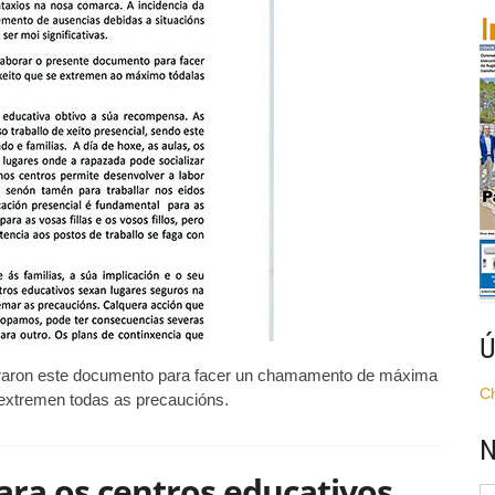
educativos
de
Verín
Ú
boraron este documento para facer un chamamento de máxima
C
e extremen todas as precaucións.
N
para os centros educativos