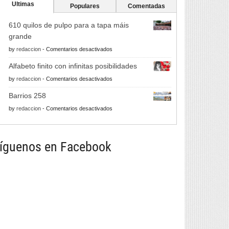
Ultimas
Populares
Comentadas
610 quilos de pulpo para a tapa máis
grande
en
by
redaccion
-
Comentarios desactivados
610
Alfabeto finito con infinitas posibilidades
quilos
en
by
redaccion
-
Comentarios desactivados
de
Alfabeto
pulpo
Barrios 258
finito
para
en
by
redaccion
-
Comentarios desactivados
con
a
Barrios
infinitas
tapa
258
posibilidades
máis
íguenos en Facebook
grande