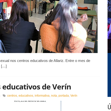
exual nos centros educativos de Allariz. Entre o mes de
o […]
 educativos de Verín
en
s
centros
,
educativos
,
informativa
,
nota
,
portada
,
Verín
Comunicado
dos
Ú
centros