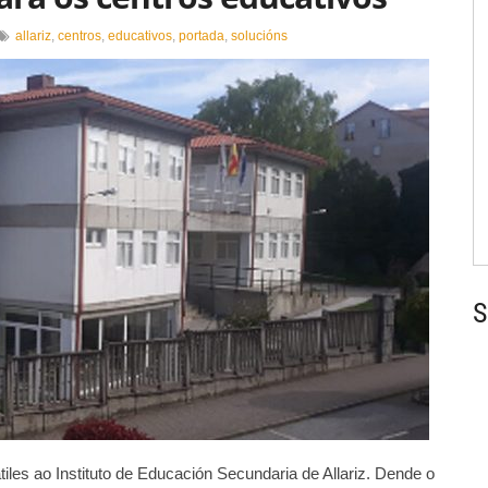
allariz
,
centros
,
educativos
,
portada
,
solucións
ariz
sca
lucións
ra
ntros
ucativos
S
les ao Instituto de Educación Secundaria de Allariz. Dende o