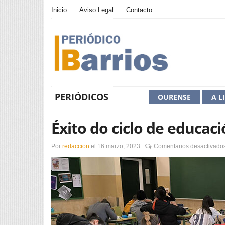
Inicio
Aviso Legal
Contacto
PERIÓDICOS
OURENSE
A L
Éxito do ciclo de educaci
Por
redaccion
el
16 marzo, 2023
Comentarios desactivado