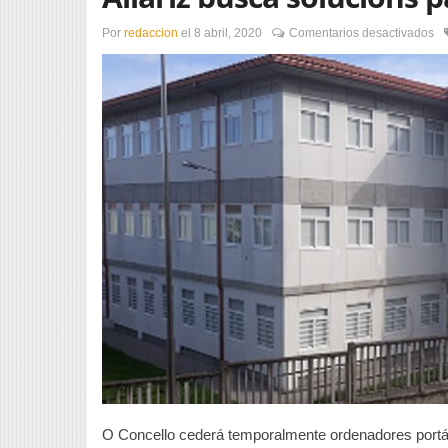
en
Por
redaccion
el
8 abril, 2020
Comentarios desactivados
All
bu
so
pa
os
ce
ed
O Concello cederá temporalmente ordenadores portáti