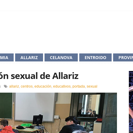
IMIA
ALLARIZ
CELANOVA
ENTROIDO
PROVI
ón sexual de Allariz
en
s
allariz
,
centros
,
educación
,
educativos
,
portada
,
sexual
Éxito
do
ciclo
de
educación
sexual
de
Allariz