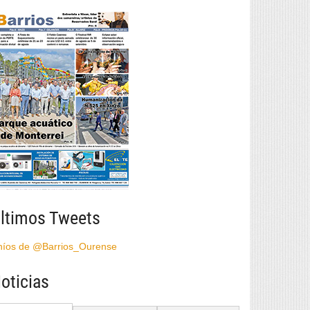
ltimos Tweets
híos de @Barrios_Ourense
oticias