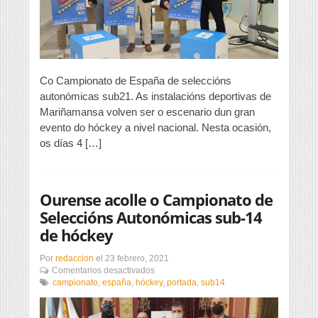
Co Campionato de España de seleccións
autonómicas sub21. As instalacións deportivas de
Mariñamansa volven ser o escenario dun gran
evento do hóckey a nivel nacional. Nesta ocasión,
os días 4 […]
Ourense acolle o Campionato de
Seleccións Autonómicas sub-14
de hóckey
Por
redaccion
el
23 febrero, 2021
en
Comentarios desactivados
Ourense
campionato
,
españa
,
hóckey
,
portada
,
sub14
acolle
o
Campionato