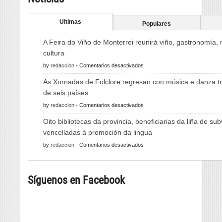
Ultimas
Populares
A Feira do Viño de Monterrei reunirá viño, gastronomía,
cultura
en
by
redaccion
-
Comentarios desactivados
A
As Xornadas de Folclore regresan con música e danza tr
Feira
de seis países
do
en
by
redaccion
-
Comentarios desactivados
Viño
As
de
Oito bibliotecas da provincia, beneficiarias da liña de su
Xornadas
Monterrei
vencelladas á promoción da lingua
de
reunirá
en
by
redaccion
-
Comentarios desactivados
Folclore
viño,
Oito
regresan
gastronomía,
bibliotecas
con
música
Síguenos en Facebook
da
música
e
provincia,
e
cultura
beneficiarias
danza
da
tradicional
liña