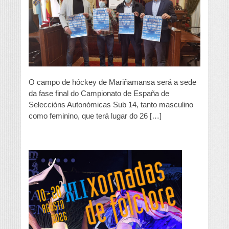
de
Seleccións
Autonómicas
sub-
14
de
hóckey
O campo de hóckey de Mariñamansa será a sede
da fase final do Campionato de España de
Seleccións Autonómicas Sub 14, tanto masculino
como feminino, que terá lugar do 26 […]