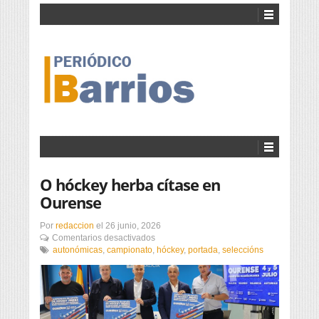
O hóckey herba cítase en
Ourense
Por
redaccion
el
26 junio, 2026
en
Comentarios desactivados
O
autonómicas
,
campionato
,
hóckey
,
portada
,
seleccións
hóckey
herba
cítase
en
Ourense