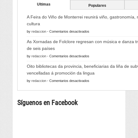
Ultimas
Populares
A Feira do Viño de Monterrei reunirá viño, gastronomía,
cultura
en
by
redaccion
-
Comentarios desactivados
A
As Xornadas de Folclore regresan con música e danza tr
Feira
de seis países
do
en
by
redaccion
-
Comentarios desactivados
Viño
As
de
Oito bibliotecas da provincia, beneficiarias da liña de su
Xornadas
Monterrei
vencelladas á promoción da lingua
de
reunirá
en
by
redaccion
-
Comentarios desactivados
Folclore
viño,
Oito
regresan
gastronomía,
bibliotecas
con
música
Síguenos en Facebook
da
música
e
provincia,
e
cultura
beneficiarias
danza
da
tradicional
liña
de
de
seis