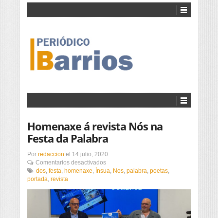
Homenaxe á revista Nós na
Festa da Palabra
Por
redaccion
el
14 julio, 2020
en
Comentarios desactivados
Homenaxe
dos
,
festa
,
homenaxe
,
Ínsua
,
Nos
,
palabra
,
poetas
,
á
portada
,
revista
revista
Nós
na
Festa