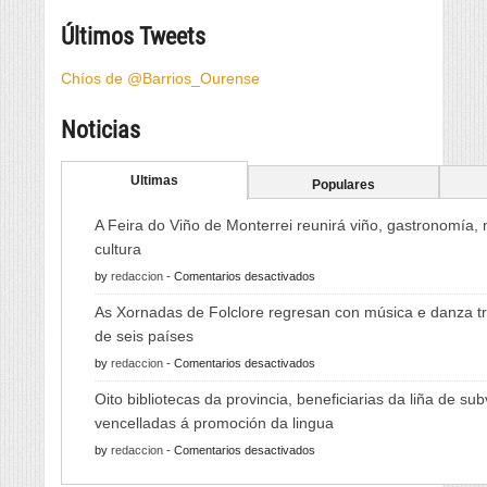
Últimos Tweets
Chíos de @Barrios_Ourense
Noticias
Ultimas
Populares
A Feira do Viño de Monterrei reunirá viño, gastronomía,
cultura
en
by
redaccion
-
Comentarios desactivados
A
As Xornadas de Folclore regresan con música e danza tr
Feira
de seis países
do
en
by
redaccion
-
Comentarios desactivados
Viño
As
de
Oito bibliotecas da provincia, beneficiarias da liña de su
Xornadas
Monterrei
vencelladas á promoción da lingua
de
reunirá
en
by
redaccion
-
Comentarios desactivados
Folclore
viño,
Oito
regresan