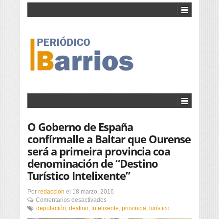
O Goberno de España
confírmalle a Baltar que Ourense
será a primeira provincia coa
denominación de “Destino
Turístico Intelixente”
Por
redaccion
el
18 marzo, 2016
en
Comentarios desactivados
O
deputación
,
destino
,
intelixente
,
provincia
,
turístico
Goberno