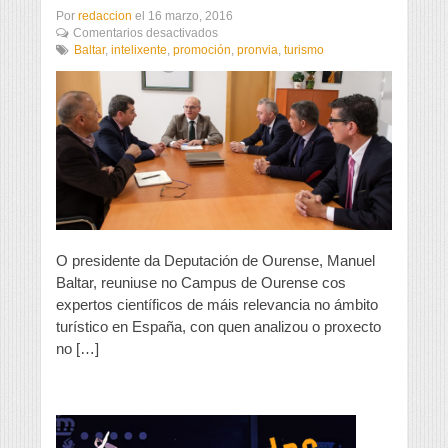
Por
redaccion
el
16 marzo, 2016
en
Comentarios desactivados
A
Baltar
,
intelixente
,
promoción
,
pronvia
,
turismo
Deputación
promove
que
a
nosa
provincia
sexa
recoñecida
como
“Destino
Turístico
Intelixente”
O presidente da Deputación de Ourense, Manuel
Baltar, reuniuse no Campus de Ourense cos
expertos científicos de máis relevancia no ámbito
turístico en España, con quen analizou o proxecto
no […]