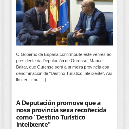
de
España
confírmalle
a
Baltar
que
Ourense
será
a
primeira
provincia
O Goberno de España confirmoulle este venres ao
coa
presidente da Deputación de Ourense, Manuel
denominación
Baltar, que Ourense será a primeira provincia coa
de
“Destino
denominación de “Destino Turístico Intelixente”. Así
Turístico
llo certificou […]
Intelixente”
A Deputación promove que a
nosa provincia sexa recoñecida
como “Destino Turístico
Intelixente”