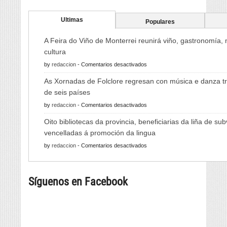
Ultimas
Populares
A Feira do Viño de Monterrei reunirá viño, gastronomía,
cultura
en
by
redaccion
-
Comentarios desactivados
A
As Xornadas de Folclore regresan con música e danza tr
Feira
de seis países
do
en
by
redaccion
-
Comentarios desactivados
Viño
As
de
Oito bibliotecas da provincia, beneficiarias da liña de su
Xornadas
Monterrei
vencelladas á promoción da lingua
de
reunirá
en
by
redaccion
-
Comentarios desactivados
Folclore
viño,
Oito
regresan
gastronomía,
bibliotecas
con
música
Síguenos en Facebook
da
música
e
provincia,
e
cultura
beneficiarias
danza
da
tradicional
liña
de