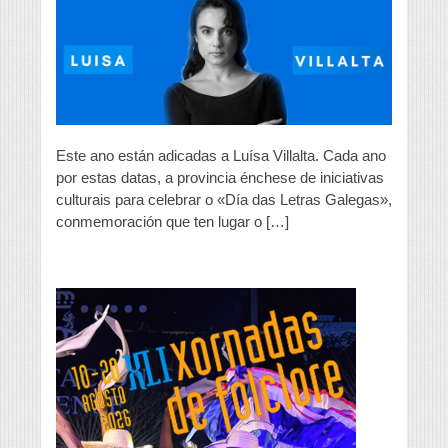
“Día
das
Letras
Galegas”
na
provincia
Este ano están adicadas a Luísa Villalta. Cada ano
por estas datas, a provincia énchese de iniciativas
culturais para celebrar o «Día das Letras Galegas»,
conmemoración que ten lugar o […]