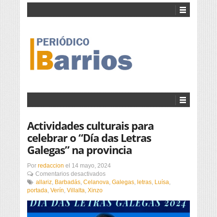
Actividades culturais para
celebrar o “Día das Letras
Galegas” na provincia
Por
redaccion
el
14 mayo, 2024
en
Comentarios desactivados
Actividades
allariz
,
Barbadás
,
Celanova
,
Galegas
,
letras
,
Luísa
,
culturais
portada
,
Verín
,
Villalta
,
Xinzo
para
celebrar
o