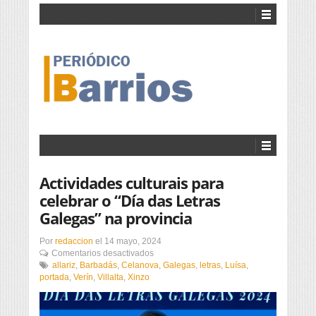
Actividades culturais para
celebrar o “Día das Letras
Galegas” na provincia
Por
redaccion
el
14 mayo, 2024
en
Comentarios desactivados
Actividades
allariz
,
Barbadás
,
Celanova
,
Galegas
,
letras
,
Luísa
,
culturais
portada
,
Verín
,
Villalta
,
Xinzo
para
celebrar
o