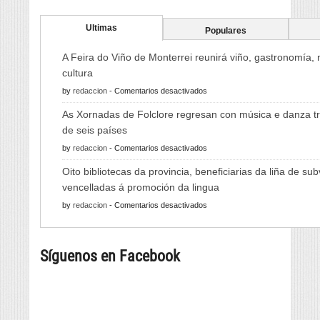
Ultimas
Populares
A Feira do Viño de Monterrei reunirá viño, gastronomía,
cultura
en
by
redaccion
-
Comentarios desactivados
A
As Xornadas de Folclore regresan con música e danza tr
Feira
de seis países
do
en
by
redaccion
-
Comentarios desactivados
Viño
As
de
Oito bibliotecas da provincia, beneficiarias da liña de su
Xornadas
Monterrei
vencelladas á promoción da lingua
de
reunirá
en
by
redaccion
-
Comentarios desactivados
Folclore
viño,
Oito
regresan
gastronomía,
bibliotecas
con
música
Síguenos en Facebook
da
música
e
provincia,
e
cultura
beneficiarias
danza
da
tradicional
liña
de