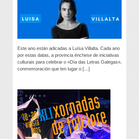
“Día
das
Letras
Galegas”
na
provincia
Este ano están adicadas a Luísa Villalta. Cada ano
por estas datas, a provincia énchese de iniciativas
culturais para celebrar o «Día das Letras Galegas»,
conmemoración que ten lugar o […]