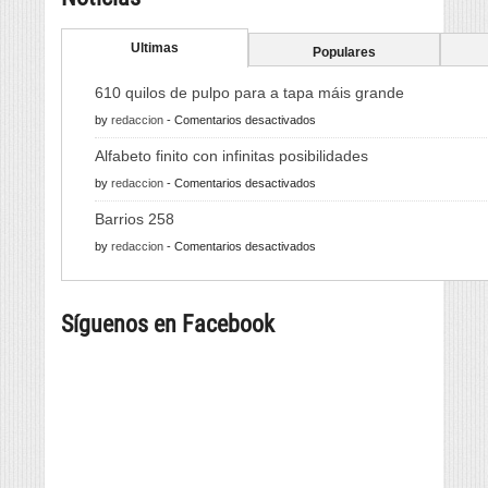
Ultimas
Populares
610 quilos de pulpo para a tapa máis grande
en
by
redaccion
-
Comentarios desactivados
610
Alfabeto finito con infinitas posibilidades
quilos
en
by
redaccion
-
Comentarios desactivados
de
Alfabeto
pulpo
Barrios 258
finito
para
en
by
redaccion
-
Comentarios desactivados
con
a
Barrios
infinitas
tapa
258
posibilidades
máis
Síguenos en Facebook
grande