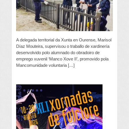
no
obradoiro
xuvenil
Manco
Xove
II
A delegada territorial da Xunta en Ourense, Marisol
Díaz Mouteira, supervisou o traballo de xardinería
desenvolvido polo alumnado do obradoiro de
emprego xuvenil ‘Manco Xove II’, promovido pola
Mancomunidade voluntaria […]