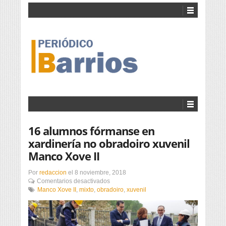
16 alumnos fórmanse en
xardinería no obradoiro xuvenil
Manco Xove II
Por
redaccion
el
8 noviembre, 2018
en
Comentarios desactivados
16
Manco Xove II
,
mixto
,
obradoiro
,
xuvenil
alumnos
fórmanse
en
xardinería