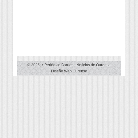
© 2026,
↑
Periódico Barrios
-
Noticias de Ourense
Diseño Web Ourense