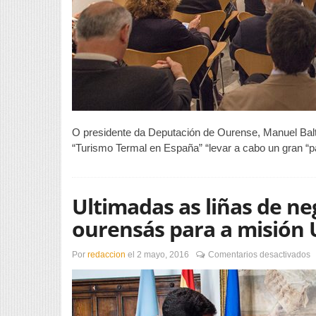
O presidente da Deputación de Ourense, Manuel Balt
“Turismo Termal en España” “levar a cabo un gran “p
Ultimadas as liñas de n
ourensás para a misión
e
Por
redaccion
el
2 mayo, 2016
Comentarios desactivados
U
a
l
d
n