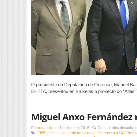
O presidente da Deputación de Ourense, Manuel Balta
EHTTA, presentou en Bruxelas o proxecto do “Atlas 
Miguel Anxo Fernández 
Por
redaccion
el
1 diciembre, 2016
Comentarios desactiva
1955) recibiu esta tarde no Liceo de Ourense o XXXV Prem