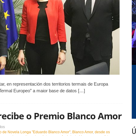
Termal”
en
Bruxelas
r, en representación dos territorios termais de Europa
Termal Europeo” a maior base de datos […]
recibe o Premio Blanco Amor
en
dos
Ú
Miguel
io de Novela Longa "Eduardo Blanco Amor"
,
Blanco Amor
,
desde os