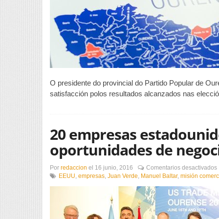
O presidente do provincial do Partido Popular de Ou
satisfacción polos resultados alcanzados nas elecci
20 empresas estadounid
oportunidades de negoc
Por
redaccion
el
16 junio, 2016
Comentarios desactivados
EEUU
,
empresas
,
Juan Verde
,
Manuel Baltar
,
misión comerc