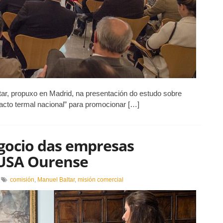
ar, propuxo en Madrid, na presentación do estudo sobre
acto termal nacional” para promocionar […]
egocio das empresas
 USA Ourense
n
comisión
,
Manuel Baltar
,
misión comercial
ltimadas
s
iñas
e
egocio