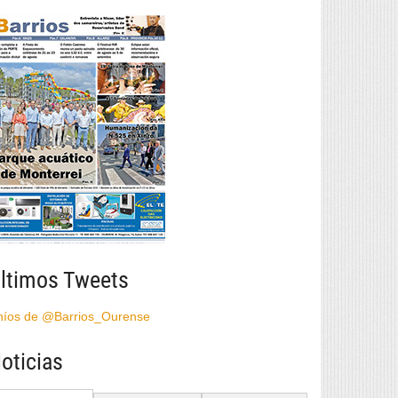
ltimos Tweets
híos de @Barrios_Ourense
oticias