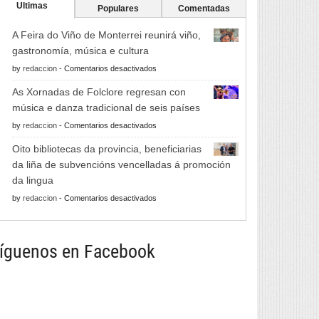
Ultimas
Populares
Comentadas
A Feira do Viño de Monterrei reunirá viño,
gastronomía, música e cultura
en
by
redaccion
-
Comentarios desactivados
A
As Xornadas de Folclore regresan con
Feira
música e danza tradicional de seis países
do
en
by
redaccion
-
Comentarios desactivados
Viño
As
de
Oito bibliotecas da provincia, beneficiarias
Xornadas
Monterrei
da liña de subvencións vencelladas á promoción
de
reunirá
da lingua
Folclore
viño,
en
by
redaccion
-
Comentarios desactivados
regresan
gastronomía,
Oito
con
música
bibliotecas
música
e
da
íguenos en Facebook
e
cultura
provincia,
danza
beneficiarias
tradicional
da
de
liña
seis