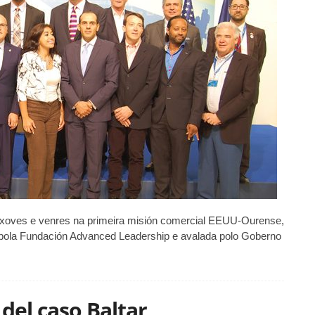
oportunidades
de
negocio
 xoves e venres na primeira misión comercial EEUU-Ourense,
pola Fundación Advanced Leadership e avalada polo Goberno
 del caso Baltar