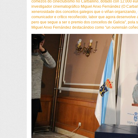
comezos do cineclubismo no Carballiño
,
dotado con 12.000 eur
investigador cinematográfico Miguel Anxo Fernández (O Carbal
xenerosidade dos concellos galegos que o viñan organizando
,
comunicador e crítico recoñecido
,
labor que agora desenvolve 
pero que segue a ser o premio dos concellos de Galicia"
,
pola 
Miguel Anxo Fernández destacándoo como “un ourensán coñecid