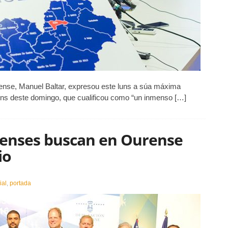
rense, Manuel Baltar, expresou este luns a súa máxima
óns deste domingo, que cualificou como “un inmenso […]
enses buscan en Ourense
io
en
20
ial
,
portada
empresas
estadounidenses
buscan
en
Ourense