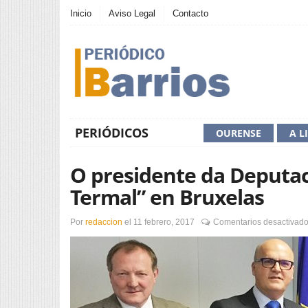
Inicio
Aviso Legal
Contacto
PERIÓDICOS
OURENSE
A L
O presidente da Deputac
Termal” en Bruxelas
Por
redaccion
el
11 febrero, 2017
Comentarios desactivad