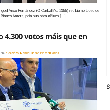
Miguel Anxo Fernández (O Carballiño, 1955) recibiu no Liceo de
Blanco Amor», pola súa obra «Blues […]
vo 4.300 votos máis que en
en
eleccións
,
Manuel Baltar
,
PP
,
resultados
Eleccións
26X:
o
PP
obtivo
4.300
votos
S
máis
que
en
decembro