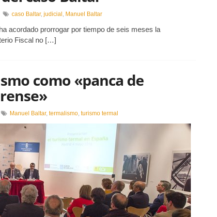
en
caso Baltar
,
judicial
,
Manuel Baltar
Prorrogan
 ha acordado prorrogar por tiempo de seis meses la
a
instrucción
terio Fiscal no […]
del
caso
Baltar
lismo como «panca de
rense»
n
Manuel Baltar
,
termalismo
,
turismo termal
altar
emarca
ermalismo
omo
panca
e
esenvolvemento
n
urense»