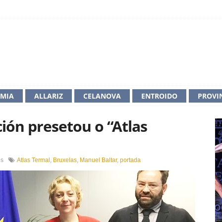
IMIA
ALLARIZ
CELANOVA
ENTROIDO
PROVI
ión presetou o “Atlas
en
os
Atlas Termal
,
Bruxelas
,
Manuel Baltar
,
portada
O
presidente
da
Deputación
presetou
o
“Atlas