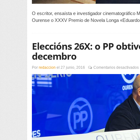
O escritor, ensaísta e investigador cinematográfico 
Ourense o XXXV Premio de Novela Longa «Eduardo 
Eleccións 26X: o PP obti
decembro
Por
redaccion
el
27 junio, 2016
Comentarios desactivados