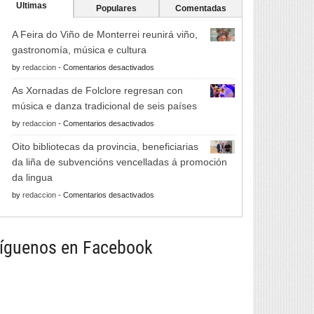
Ultimas
Populares
Comentadas
A Feira do Viño de Monterrei reunirá viño,
gastronomía, música e cultura
en
by
redaccion
-
Comentarios desactivados
A
As Xornadas de Folclore regresan con
Feira
música e danza tradicional de seis países
do
en
by
redaccion
-
Comentarios desactivados
Viño
As
de
Oito bibliotecas da provincia, beneficiarias
Xornadas
Monterrei
da liña de subvencións vencelladas á promoción
de
reunirá
da lingua
Folclore
viño,
en
by
redaccion
-
Comentarios desactivados
regresan
gastronomía,
Oito
con
música
bibliotecas
música
e
da
íguenos en Facebook
e
cultura
provincia,
danza
beneficiarias
tradicional
da
de
liña
seis