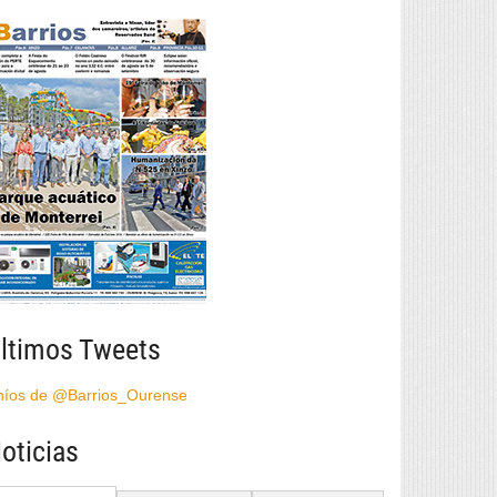
ltimos Tweets
híos de @Barrios_Ourense
oticias