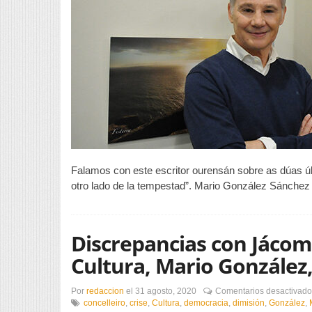
Falamos con este escritor ourensán sobre as dúas últi
otro lado de la tempestad”. Mario González Sánchez 
Discrepancias con Jácome
Cultura, Mario González,
Por
redaccion
el
31 agosto, 2020
Comentarios desactivado
concelleiro
,
crise
,
Cultura
,
democracia
,
dimisión
,
González
,