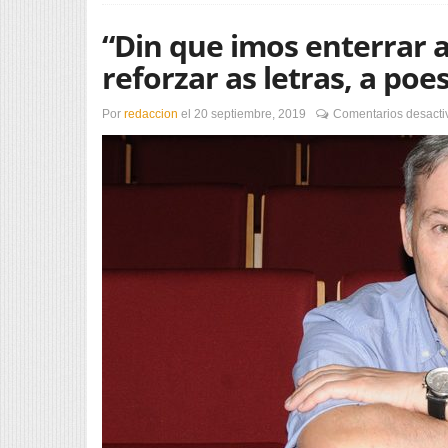
“Din que imos enterrar a
reforzar as letras, a poes
Por
redaccion
el
20 septiembre, 2019
Comentarios desacti