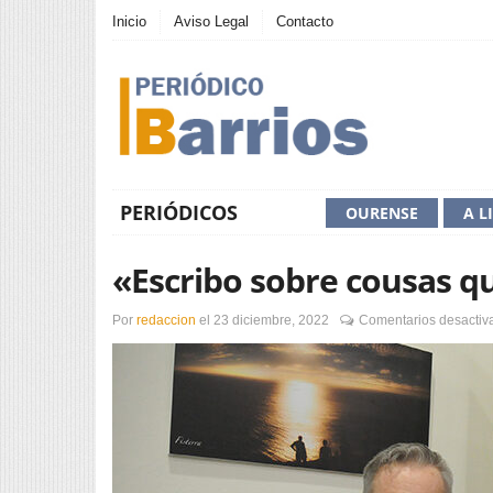
Inicio
Aviso Legal
Contacto
PERIÓDICOS
OURENSE
A L
«Escribo sobre cousas q
Por
redaccion
el
23 diciembre, 2022
Comentarios desactiv