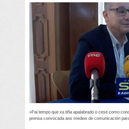
«Fai tempo que xa tiña apalabrado o cese como conce
prensa convocada aos medios de comunicación para 