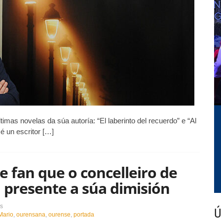
mas novelas da súa autoría: “El laberinto del recuerdo” e “Al
é un escritor […]
 fan que o concelleiro de
 presente a súa dimisión
en
s
Ú
Discrepancias
Mario
,
ourensana
,
ourense
,
portada