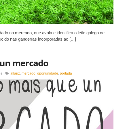
do no mercado, que avala e identifica o leite galego de
ducido nas ganderías incorporadas ao […]
e un mercado
en
os
allariz
,
mercado
,
oportunidade
,
portada
Allariz
é
Moito
máis
que
un
mercado