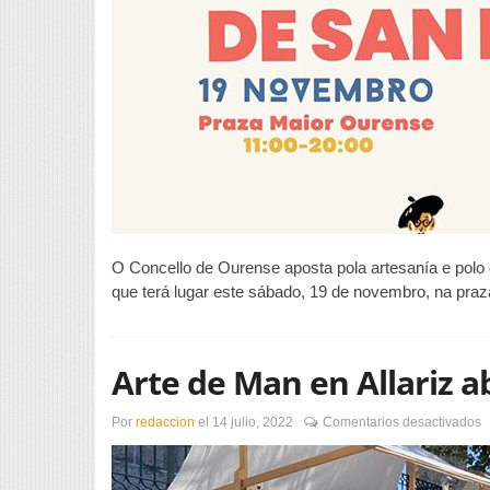
O Concello de Ourense aposta pola artesanía e polo
que terá lugar este sábado, 19 de novembro, na praz
Arte de Man en Allariz a
e
Por
redaccion
el
14 julio, 2022
Comentarios desactivados
A
d
M