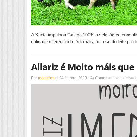
A Xunta impulsou Galega 100% o selo lácteo consolida
calidade diferenciada. Ademais, nútrese do leite pro
Allariz é Moito máis qu
Por
redaccion
el
24 febrero, 2020
Comentarios desactivad