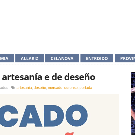
IMIA
ALLARIZ
CELANOVA
ENTROIDO
PROVI
 artesanía e de deseño
en
vados
artesanía
,
deseño
,
mercado
,
ourense
,
portada
Mercado
de
produtos
de
artesanía
e
de
deseño