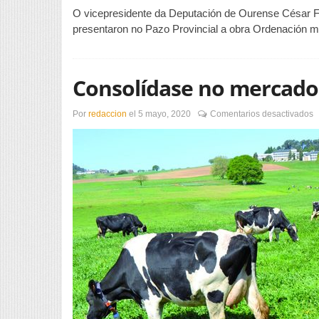
O vicepresidente da Deputación de Ourense César Fer
presentaron no Pazo Provincial a obra Ordenación m
Consolídase no mercado 
e
Por
redaccion
el
5 mayo, 2020
Comentarios desactivados
C
n
m
o
s
l
“
1