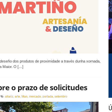
 deseño dos produtos de proximidade a través dunha xornada,
a Maior. O […]
bre o prazo de solicitudes
n
allariz
,
arte
,
Man
,
mercado
,
portada
,
setembro
rte
e
Ú
an