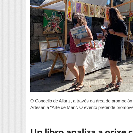
e
A
a
o
p
d
s
O Concello de Allariz, a través da área de promoció
Artesanía “Arte de Man”. O evento pretende promover
Un libro analiza a orixe