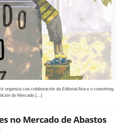
z organiza coa colaboración da Editorial Aira e o coworking
dición do Mercado […]
res no Mercado de Abastos
en
s