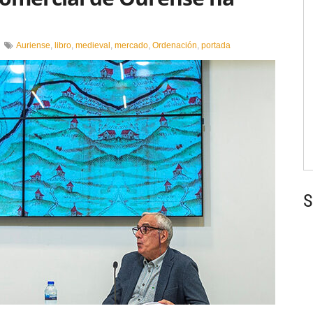
en
Auriense
,
libro
,
medieval
,
mercado
,
Ordenación
,
portada
Un
ibro
analiza
a
orixe
comercial
de
Ourense
na
época
medieval
S