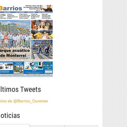
ltimos Tweets
híos de @Barrios_Ourense
oticias