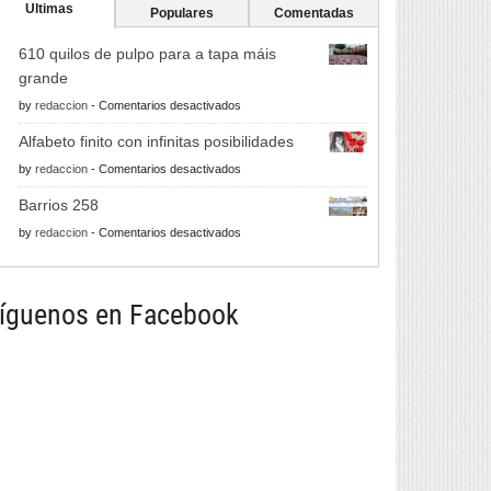
Ultimas
Populares
Comentadas
610 quilos de pulpo para a tapa máis
grande
en
by
redaccion
-
Comentarios desactivados
610
Alfabeto finito con infinitas posibilidades
quilos
en
by
redaccion
-
Comentarios desactivados
de
Alfabeto
pulpo
Barrios 258
finito
para
en
by
redaccion
-
Comentarios desactivados
con
a
Barrios
infinitas
tapa
258
posibilidades
máis
íguenos en Facebook
grande