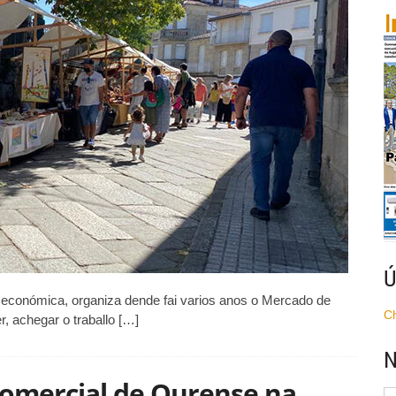
n
llariz
bre
razo
e
olicitudes
Ú
n económica, organiza dende fai varios anos o Mercado de
C
, achegar o traballo […]
N
 comercial de Ourense na