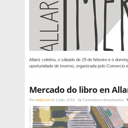
Allariz celebra, o sábado de 29 de febreiro e o dom
oportunidade de inverno, organizada polo Comercio e 
Mercado do libro en Alla
en
Por
redaccion
el
1 julio, 2019
Comentarios desactivados
Me
do
lib
en
All