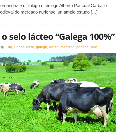
nández e o filólogo e teólogo Alberto Pascual Carballo
edieval do mercado auriense, un amplo estudo […]
o selo lácteo “Galega 100%”
n
100
,
Consolídase
,
galega
,
lácteo
,
mercado
,
portada
,
selo
onsolídase
o
ercado
elo
ácteo
Galega
00%”