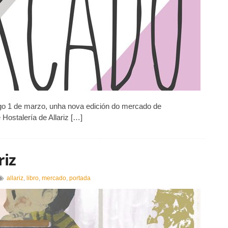
ingo 1 de marzo, unha nova edición do mercado de
Hostalería de Allariz […]
riz
allariz
,
libro
,
mercado
,
portada
rcado
ro
ariz