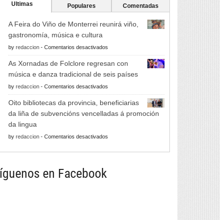
Ultimas
Populares
Comentadas
A Feira do Viño de Monterrei reunirá viño,
gastronomía, música e cultura
en
by
redaccion
-
Comentarios desactivados
A
As Xornadas de Folclore regresan con
Feira
música e danza tradicional de seis países
do
en
by
redaccion
-
Comentarios desactivados
Viño
As
de
Oito bibliotecas da provincia, beneficiarias
Xornadas
Monterrei
da liña de subvencións vencelladas á promoción
de
reunirá
da lingua
Folclore
viño,
en
by
redaccion
-
Comentarios desactivados
regresan
gastronomía,
Oito
con
música
bibliotecas
música
e
da
íguenos en Facebook
e
cultura
provincia,
danza
beneficiarias
tradicional
da
de
liña
seis