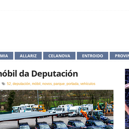
IMIA
ALLARIZ
CELANOVA
ENTROIDO
PROVI
óbil da Deputación
en
52
,
deputación
,
móbil
,
novos
,
parque
,
portada
,
vehículos
Renovación
no
parque
móbil
da
Deputación