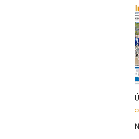
Ú
C
N