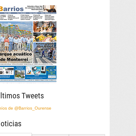
ltimos Tweets
híos de @Barrios_Ourense
oticias