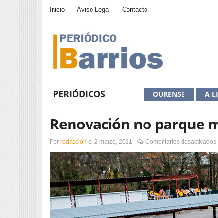
Inicio
Aviso Legal
Contacto
PERIÓDICOS
OURENSE
A L
Renovación no parque m
Por
redaccion
el
2 marzo, 2021
Comentarios desactivados