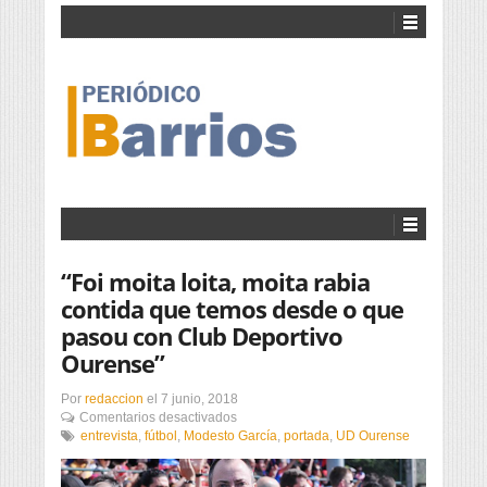
“Foi moita loita, moita rabia
contida que temos desde o que
pasou con Club Deportivo
Ourense”
Por
redaccion
el
7 junio, 2018
en
Comentarios desactivados
“Foi
entrevista
,
fútbol
,
Modesto García
,
portada
,
UD Ourense
moita
loita,