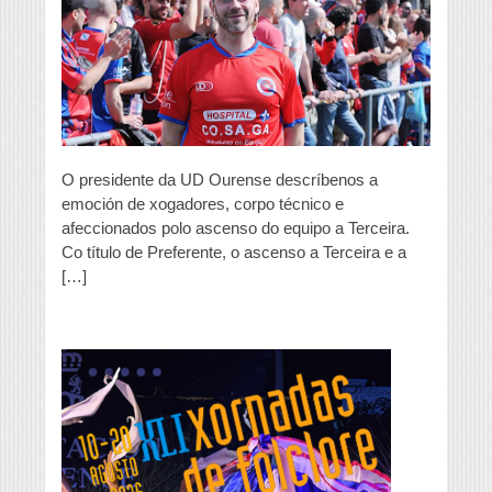
moita
rabia
contida
que
temos
desde
o
que
pasou
con
O presidente da UD Ourense descríbenos a
Club
emoción de xogadores, corpo técnico e
Deportivo
afeccionados polo ascenso do equipo a Terceira.
Ourense”
Co título de Preferente, o ascenso a Terceira e a
[…]