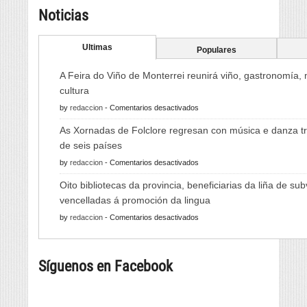
Noticias
Ultimas
Populares
A Feira do Viño de Monterrei reunirá viño, gastronomía,
cultura
en
by
redaccion
-
Comentarios desactivados
A
As Xornadas de Folclore regresan con música e danza tr
Feira
de seis países
do
en
by
redaccion
-
Comentarios desactivados
Viño
As
de
Oito bibliotecas da provincia, beneficiarias da liña de su
Xornadas
Monterrei
vencelladas á promoción da lingua
de
reunirá
en
by
redaccion
-
Comentarios desactivados
Folclore
viño,
Oito
regresan
gastronomía,
bibliotecas
con
música
Síguenos en Facebook
da
música
e
provincia,
e
cultura
beneficiarias
danza
da