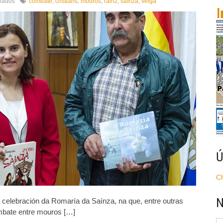
en
vados
combate
,
cristiáns
,
mouros
,
rairiz
,
saínza
,
veiga
Mouros
e
cristiáns
toman
un
ano
máis
Rairiz
de
Veiga
Ú
C
N
a celebración da Romaría da Saínza, na que, entre outras
ombate entre mouros […]