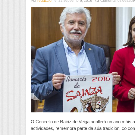
Por
redaccion
el
22 septiembre, 2016
Comentarios desacti
O Concello de Rairiz de Veiga acollerá un ano máis 
actividades, rememora parte da súa tradición, co c