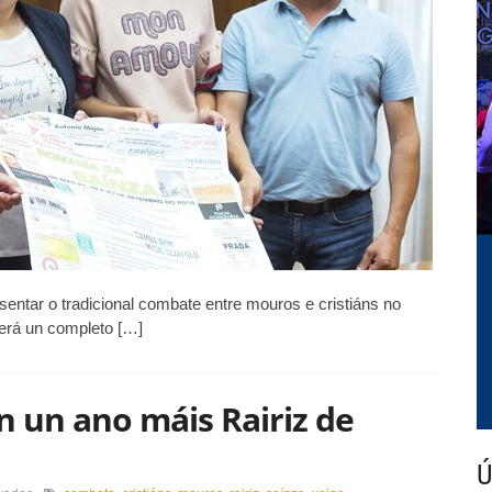
entre
mouros
e
cristiáns
en
Rairiz
de
Veiga
sentar o tradicional combate entre mouros e cristiáns no
erá un completo […]
n un ano máis Rairiz de
Ú