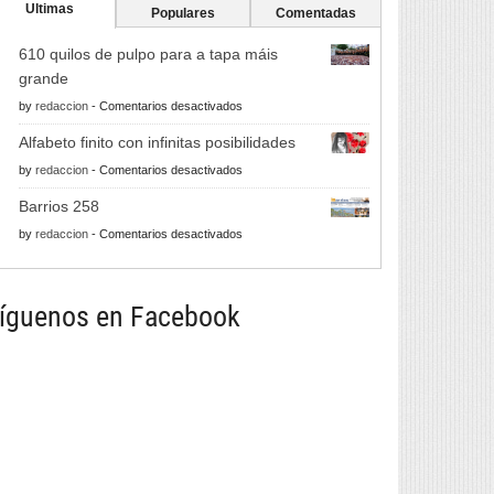
Ultimas
Populares
Comentadas
610 quilos de pulpo para a tapa máis
grande
en
by
redaccion
-
Comentarios desactivados
610
Alfabeto finito con infinitas posibilidades
quilos
en
by
redaccion
-
Comentarios desactivados
de
Alfabeto
pulpo
Barrios 258
finito
para
en
by
redaccion
-
Comentarios desactivados
con
a
Barrios
infinitas
tapa
258
posibilidades
máis
íguenos en Facebook
grande