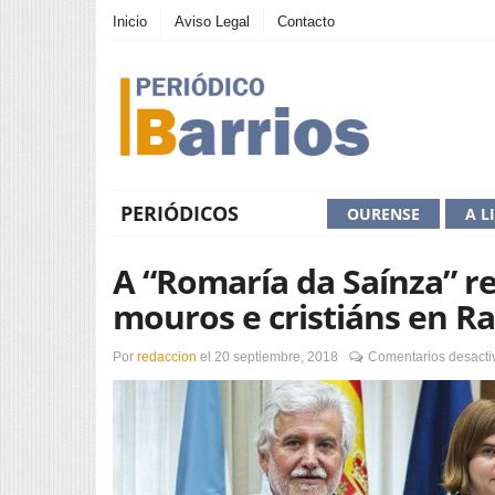
Inicio
Aviso Legal
Contacto
PERIÓDICOS
OURENSE
A L
A “Romaría da Saínza” r
mouros e cristiáns en Ra
Por
redaccion
el
20 septiembre, 2018
Comentarios desacti