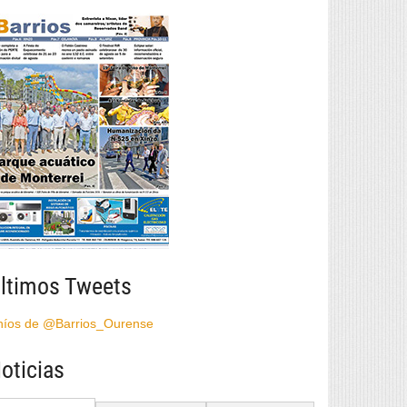
ltimos Tweets
híos de @Barrios_Ourense
oticias