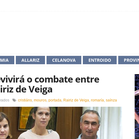
IMIA
ALLARIZ
CELANOVA
ENTROIDO
PROVI
evivirá o combate entre
iriz de Veiga
en
vados
cristiáns
,
mouros
,
portada
,
Rairiz de Veiga
,
romaría
,
saínza
A
“Romaría
da
Saínza”
revivirá
o
combate