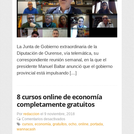
ocho
millones
a
los
ayuntamientos
La Junta de Gobierno extraordinaria de la
Diputación de Ourense, vía telemática, su
correspondiente reunión semanal, en la que el
presidente Manuel Baltar anunció que el gobierno
provincial está impulsando […]
8 cursos online de economía
completamente gratuitos
Por
redaccion
el
9 noviembre, 2018
en
Comentarios desactivados
8
cursos
,
economía
,
gratuítos
,
ocho
,
online
,
portada
,
cursos
wannacash
online