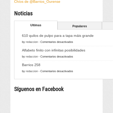
Chíos de @Barrios_Ourense
Noticias
Ultimas
Populares
610 quilos de pulpo para a tapa máis grande
en
by
redaccion
-
Comentarios desactivados
610
Alfabeto finito con infinitas posibilidades
quilos
en
by
redaccion
-
Comentarios desactivados
de
Alfabeto
pulpo
Barrios 258
finito
para
en
by
redaccion
-
Comentarios desactivados
con
a
Barrios
infinitas
tapa
258
posibilidades
máis
Síguenos en Facebook
grande