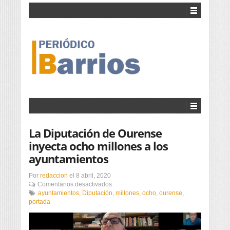
La Diputación de Ourense
inyecta ocho millones a los
ayuntamientos
Por
redaccion
el
8 abril, 2020
en
Comentarios desactivados
La
ayuntamientos
,
Diputación
,
millones
,
ocho
,
ourense
,
Diputación
portada
de
Ourense
inyecta