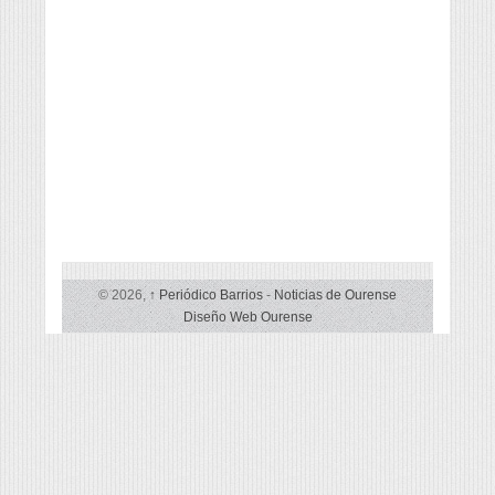
© 2026,
↑
Periódico Barrios
-
Noticias de Ourense
Diseño Web Ourense