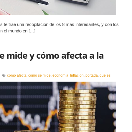
te trae una recopilación de los 8 más interesantes, y con los
En el mundo en […]
se mide y cómo afecta a la
en
como afecta
,
cómo se mide
,
economía
,
Inflación
,
portada
,
que es
nflación:
qué
es,
cómo
se
mide
y
cómo
afecta
a
a