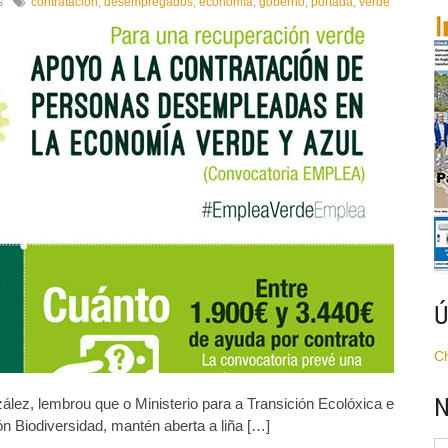
en
s
contratación
,
desempregados
,
economía
,
goberno
,
portada
,
verde
O
Goberno
apoia
a
contratación
de
persoas
desempregadas
no
ámbito
da
economía
verde
Ú
C
N
ez, lembrou que o Ministerio para a Transición Ecolóxica e
 Biodiversidad, mantén aberta a liña […]