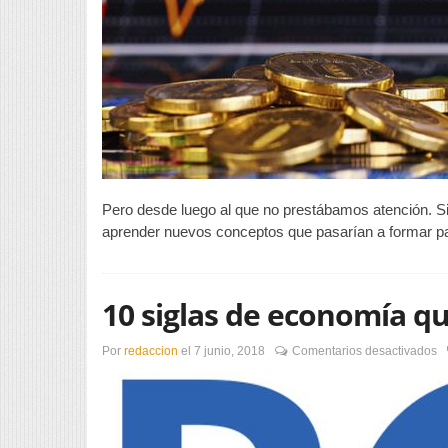
Pero desde luego al que no prestábamos atención. S
aprender nuevos conceptos que pasarían a formar pa
10 siglas de economía q
e
Por
redaccion
el
7 junio, 2018
Comentarios desactivados
1
si
d
e
q