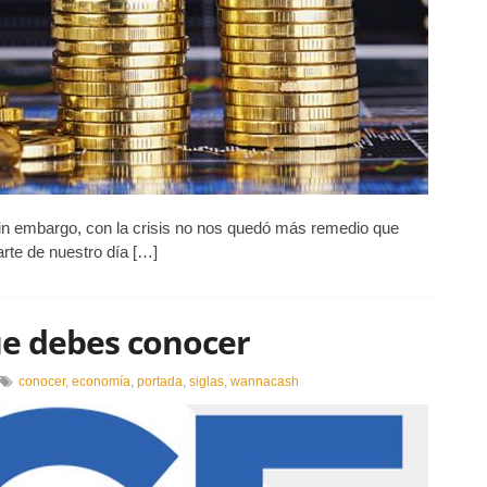
economía
doméstica
in embargo, con la crisis no nos quedó más remedio que
rte de nuestro día […]
ue debes conocer
n
conocer
,
economía
,
portada
,
siglas
,
wannacash
0
glas
e
conomía
ue