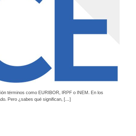
ebes
onocer
evisión términos como EURIBOR, IRPF o INEM. En los
do. Pero ¿sabes qué significan, […]