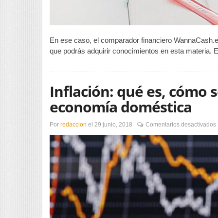
En ese caso, el comparador financiero WannaCash.es 
que podrás adquirir conocimientos en esta materia. 
Inflación: qué es, cómo 
economía doméstica
Por
redaccion
el
29 junio, 2018
Comentarios desactivados
I
l