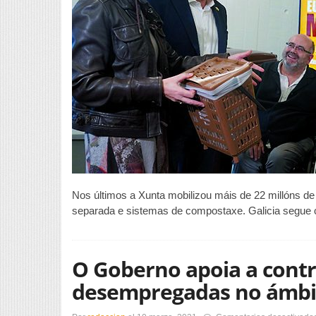
d
r
i
a
s
d
r
Nos últimos a Xunta mobilizou máis de 22 millóns de 
separada e sistemas de compostaxe. Galicia segue 
O Goberno apoia a contr
desempregadas no ámbi