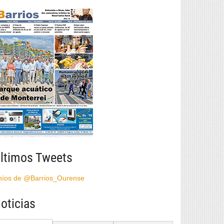
ltimos Tweets
híos de @Barrios_Ourense
oticias