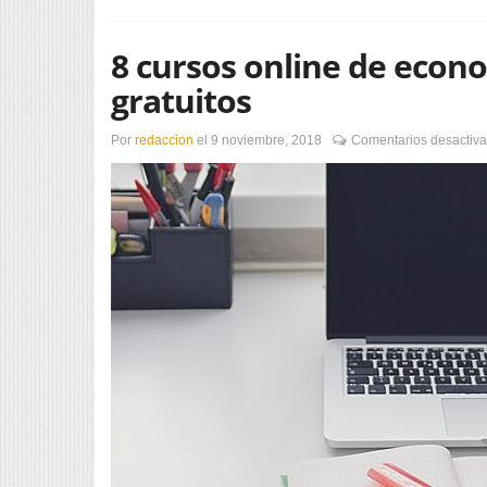
8 cursos online de eco
gratuitos
Por
redaccion
el
9 noviembre, 2018
Comentarios desactiv