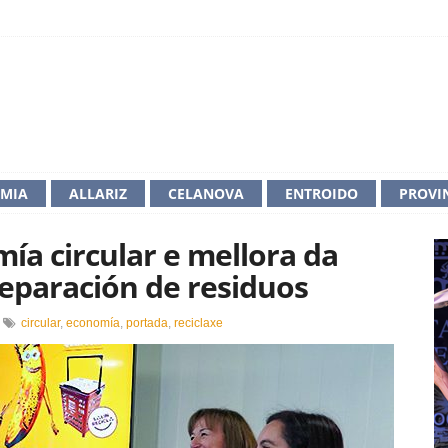
IMIA
ALLARIZ
CELANOVA
ENTROIDO
PROVI
ía circular e mellora da
separación de residuos
n
circular
,
economía
,
portada
,
reciclaxe
alicia
vanza
a
conomía
ircular
ellora