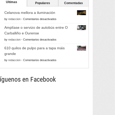
Ultimas
Populares
Comentadas
Celanova mellora a iluminación
en
by
redaccion
-
Comentarios desactivados
Celanova
Amplíase o servizo de autobús entre O
mellora
Carballiño e Ourense
a
en
by
redaccion
-
Comentarios desactivados
iluminación
Amplíase
610 quilos de pulpo para a tapa máis
o
grande
servizo
en
by
redaccion
-
Comentarios desactivados
de
610
autobús
quilos
entre
de
íguenos en Facebook
O
pulpo
Carballiño
para
e
a
Ourense
tapa
máis
grande