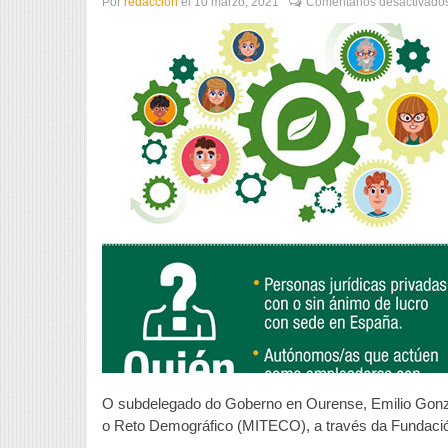
Por
redaccion
el
10 marzo, 2021
Comentarios desactivado
O subdelegado do Goberno en Ourense, Emilio Gonzál
o Reto Demográfico (MITECO), a través da Fundación