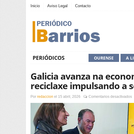
Inicio
Aviso Legal
Contacto
PERIÓDICOS
OURENSE
A L
Galicia avanza na econom
reciclaxe impulsando a 
e
Por
redaccion
el
15 abril, 2026
Comentarios desactivados
G
a
n
e
c
e
m