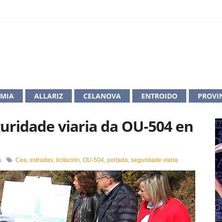
IMIA
ALLARIZ
CELANOVA
ENTROIDO
PROVI
guridade viaria da OU-504 en
en
s
Cea
,
estradas
,
licitación
,
OU-504
,
portada
,
seguridade viaria
Licitada
a
mellora
da
seguridade
viaria
da