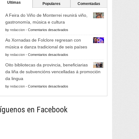
Ultimas
Populares
Comentadas
A Feira do Viño de Monterrei reunirá viño,
gastronomía, música e cultura
en
by
redaccion
-
Comentarios desactivados
A
As Xornadas de Folclore regresan con
Feira
música e danza tradicional de seis países
do
en
by
redaccion
-
Comentarios desactivados
Viño
As
de
Oito bibliotecas da provincia, beneficiarias
Xornadas
Monterrei
da liña de subvencións vencelladas á promoción
de
reunirá
da lingua
Folclore
viño,
en
by
redaccion
-
Comentarios desactivados
regresan
gastronomía,
Oito
con
música
bibliotecas
música
e
da
íguenos en Facebook
e
cultura
provincia,
danza
beneficiarias
tradicional
da
de
liña
seis