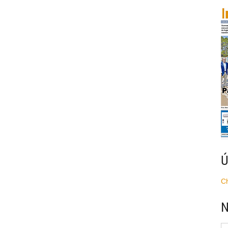
Ú
C
N