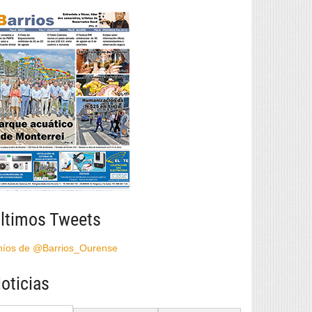
ltimos Tweets
híos de @Barrios_Ourense
oticias