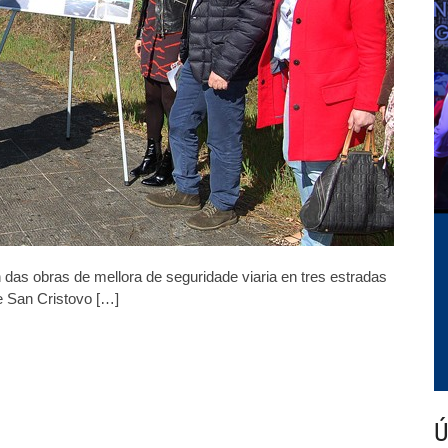
OU-
504
en
Cea
ón das obras de mellora de seguridade viaria en tres estradas
e San Cristovo […]
Ú