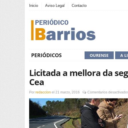
Inicio
Aviso Legal
Contacto
PERIÓDICOS
OURENSE
A L
Licitada a mellora da se
Cea
Por
redaccion
el
21 marzo, 2016
Comentarios desactivado