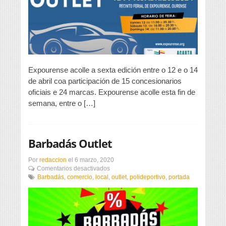
máis
de
400
coches
Expourense acolle a sexta edición entre o 12 e o 14
de abril coa participación de 15 concesionarios
oficiais e 24 marcas. Expourense acolle esta fin de
semana, entre o […]
Barbadás Outlet
Por
redaccion
el
6 marzo, 2020
en
Comentarios desactivados
Barbadás
Barbadás
,
comercio
,
local
,
outlet
,
polideportivo
,
portada
Outlet