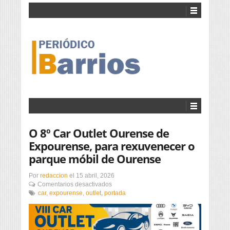
O 8º Car Outlet Ourense de
Expourense, para rexuvenecer o
parque móbil de Ourense
Por
redaccion
el
15 abril, 2026
en
Comentarios desactivados
O
car
,
expourense
,
outlet
,
portada
8º
Car
Outlet
Ourense