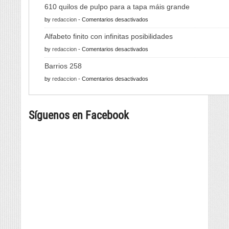
610 quilos de pulpo para a tapa máis grande
en
by
redaccion
-
Comentarios desactivados
610
Alfabeto finito con infinitas posibilidades
quilos
en
by
redaccion
-
Comentarios desactivados
de
Alfabeto
pulpo
Barrios 258
finito
para
en
by
redaccion
-
Comentarios desactivados
con
a
Barrios
infinitas
tapa
258
posibilidades
máis
Síguenos en Facebook
grande