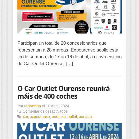
de
Expourense,
para
rexuvenecer
o
parque
móbil
de
Participan un total de 20 concesionarios que
Ourense
representan a 28 marcas. Expourense acolle esta
fin de semana, do 17 ao 19 de abril, a oitava edición
do Car Outlet Ourense, […]
O Car Outlet Ourense reunirá
máis de 400 coches
Por
redaccion
el
10 abril, 2024
en
Comentarios desactivados
O
car
,
expourense
,
ourense
,
outlet
,
portada
Car
Outlet
Ourense
reunirá