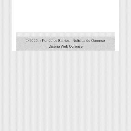
© 2026,
↑
Periódico Barrios
-
Noticias de Ourense
Diseño Web Ourense