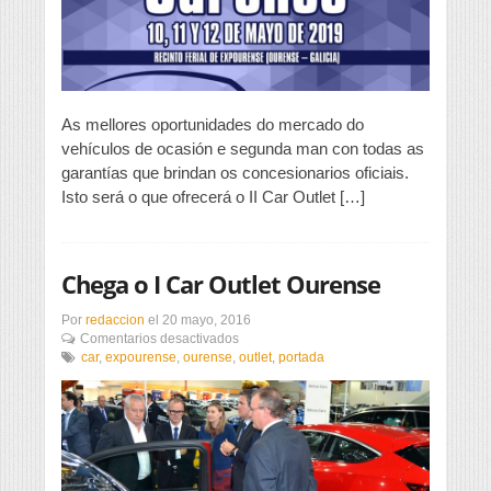
con
16
concesionarios
oficiais
As mellores oportunidades do mercado do
vehículos de ocasión e segunda man con todas as
garantías que brindan os concesionarios oficiais.
Isto será o que ofrecerá o II Car Outlet […]
Chega o I Car Outlet Ourense
Por
redaccion
el
20 mayo, 2016
en
Comentarios desactivados
Chega
car
,
expourense
,
ourense
,
outlet
,
portada
o
I
Car
Outlet
Ourense