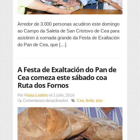
Cea
Arredor de 3.000 personas acudiron este domingo
ao Campo da Saleta de San Cristovo de Cea para
asistiren á xornada grande da Festa de Exaltación
do Pan de Cea, que […]
A Festa de Exaltación do Pan de
Cea comeza este sábado coa
Ruta dos Fornos
Por
Paula Lodeiro
el
1 julio, 2016
en
Comentarios desactivados
Cea
,
festa
,
pan
A
Festa
de
Exaltación
do
Pan
de