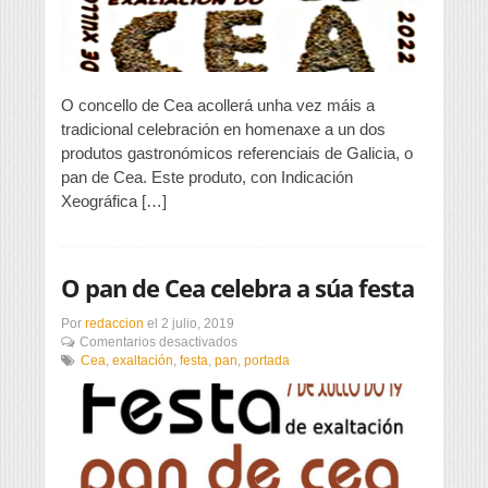
Cea
ao
panorama
festivo
O concello de Cea acollerá unha vez máis a
tradicional celebración en homenaxe a un dos
produtos gastronómicos referenciais de Galicia, o
pan de Cea. Este produto, con Indicación
Xeográfica […]
O pan de Cea celebra a súa festa
Por
redaccion
el
2 julio, 2019
en
Comentarios desactivados
O
Cea
,
exaltación
,
festa
,
pan
,
portada
pan
de
Cea
celebra
a
súa