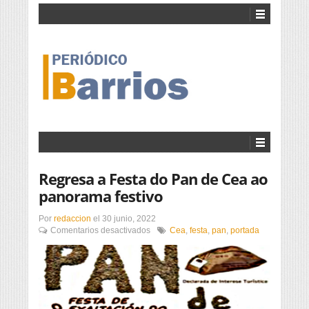
Regresa a Festa do Pan de Cea ao
panorama festivo
Por
redaccion
el
30 junio, 2022
en
Comentarios desactivados
Cea
,
festa
,
pan
,
portada
Regresa
a
Festa
do
Pan
de