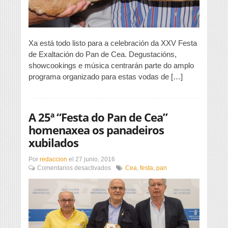
Cea
comeza
este
sábado
coa
Xa está todo listo para a celebración da XXV Festa
Ruta
de Exaltación do Pan de Cea. Degustacións,
dos
showcookings e música centrarán parte do amplo
Fornos
programa organizado para estas vodas de […]
A 25ª “Festa do Pan de Cea”
homenaxea os panadeiros
xubilados
Por
redaccion
el
27 junio, 2016
en
Comentarios desactivados
Cea
,
festa
,
pan
A
25ª
“Festa
do
Pan
de
Cea”