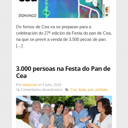
para
a
súa
festa
Os fornos de Cea xa se preparan para a
celebración do 27ª edición da Festa do pan de Cea,
na que se prevé a venda de 3.500 pezas de pan.
[…]
3.000 persoas na Festa do Pan de
Cea
Por
redaccion
el
4 julio, 2016
en
Comentarios desactivados
Cea
,
festa
,
pan
,
portada
3.000
persoas
na
Festa
do
Pan
de