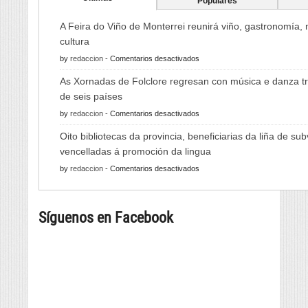
Populares
A Feira do Viño de Monterrei reunirá viño, gastronomía,
cultura
en
by
redaccion
-
Comentarios desactivados
A
As Xornadas de Folclore regresan con música e danza tr
Feira
de seis países
do
en
by
redaccion
-
Comentarios desactivados
Viño
As
de
Oito bibliotecas da provincia, beneficiarias da liña de su
Xornadas
Monterrei
vencelladas á promoción da lingua
de
reunirá
en
by
redaccion
-
Comentarios desactivados
Folclore
viño,
Oito
regresan
gastronomía,
bibliotecas
con
música
Síguenos en Facebook
da
música
e
provincia,
e
cultura
beneficiarias
danza
da
tradicional
liña
de
de
seis
subvencións