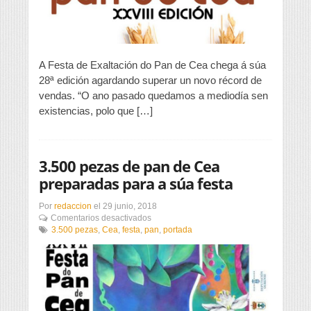
festa
A Festa de Exaltación do Pan de Cea chega á súa
28ª edición agardando superar un novo récord de
vendas. “O ano pasado quedamos a mediodía sen
existencias, polo que […]
3.500 pezas de pan de Cea
preparadas para a súa festa
Por
redaccion
el
29 junio, 2018
en
Comentarios desactivados
3.500
3.500 pezas
,
Cea
,
festa
,
pan
,
portada
pezas
de
pan
de
Cea
preparadas