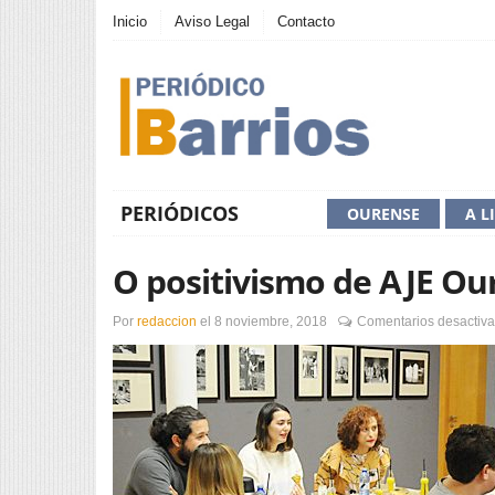
Inicio
Aviso Legal
Contacto
PERIÓDICOS
OURENSE
A L
O positivismo de AJE Ou
Por
redaccion
el
8 noviembre, 2018
Comentarios desactiv