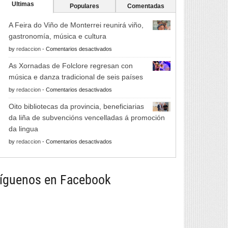
Ultimas
Populares
Comentadas
A Feira do Viño de Monterrei reunirá viño,
gastronomía, música e cultura
en
by
redaccion
-
Comentarios desactivados
A
As Xornadas de Folclore regresan con
Feira
música e danza tradicional de seis países
do
en
by
redaccion
-
Comentarios desactivados
Viño
As
de
Oito bibliotecas da provincia, beneficiarias
Xornadas
Monterrei
da liña de subvencións vencelladas á promoción
de
reunirá
da lingua
Folclore
viño,
en
by
redaccion
-
Comentarios desactivados
regresan
gastronomía,
Oito
con
música
bibliotecas
música
e
da
íguenos en Facebook
e
cultura
provincia,
danza
beneficiarias
tradicional
da
de
liña
seis