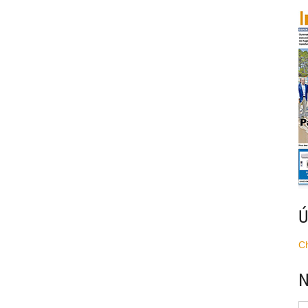
Ú
C
N