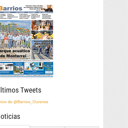
ltimos Tweets
híos de @Barrios_Ourense
oticias