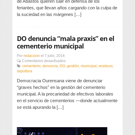
de Abastos quieren salir en defensa de los
feriantes, que llevan años cargando con la culpa de
la suciedad en las márgenes […]
DO denuncia “mala praxis” en el
cementerio municipal
Por
redaccion
el
7 julio, 2016
en
Comentarios desactivados
DO
cementerio
,
denuncia
,
DO
,
gestión
,
municipal
,
residuos
,
denuncia
sepultura
“mala
Democracia Ourensana viene de denunciar
praxis”
en
“graves hechos” en la gestión del cementerio
el
municipal. A la precariedad de efectivos laborales
cementerio
en el servicio de cementerios —donde actualmente
municipal
se está apurando la […]