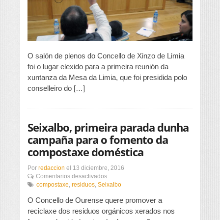
Limia
O salón de plenos do Concello de Xinzo de Limia
foi o lugar elexido para a primeira reunión da
xuntanza da Mesa da Limia, que foi presidida polo
conselleiro do […]
Seixalbo, primeira parada dunha
campaña para o fomento da
compostaxe doméstica
Por
redaccion
el
13 diciembre, 2016
en
Comentarios desactivados
Seixalbo,
compostaxe
,
residuos
,
Seixalbo
primeira
O Concello de Ourense quere promover a
parada
dunha
reciclaxe dos residuos orgánicos xerados nos
campaña