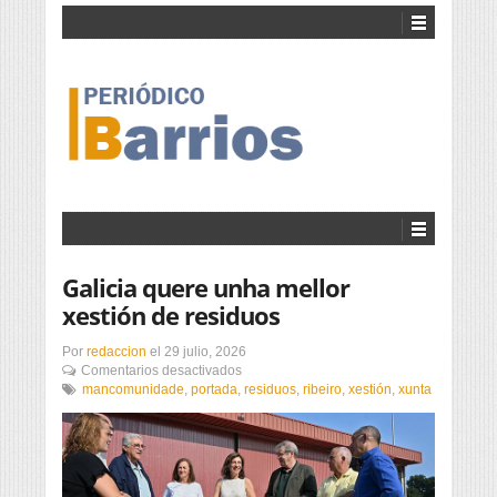
Galicia quere unha mellor
xestión de residuos
Por
redaccion
el
29 julio, 2026
en
Comentarios desactivados
Galicia
mancomunidade
,
portada
,
residuos
,
ribeiro
,
xestión
,
xunta
quere
unha
mellor
xestión
de