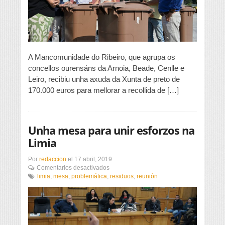
residuos
A Mancomunidade do Ribeiro, que agrupa os
concellos ourensáns da Arnoia, Beade, Cenlle e
Leiro, recibiu unha axuda da Xunta de preto de
170.000 euros para mellorar a recollida de […]
Unha mesa para unir esforzos na
Limia
Por
redaccion
el
17 abril, 2019
en
Comentarios desactivados
Unha
limia
,
mesa
,
problemática
,
residuos
,
reunión
mesa
para
unir
esforzos
na