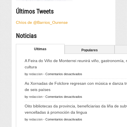
Últimos Tweets
Chíos de @Barrios_Ourense
Noticias
Ultimas
Populares
A Feira do Viño de Monterrei reunirá viño, gastronomía,
cultura
en
by
redaccion
-
Comentarios desactivados
A
As Xornadas de Folclore regresan con música e danza tr
Feira
de seis países
do
en
by
redaccion
-
Comentarios desactivados
Viño
As
de
Oito bibliotecas da provincia, beneficiarias da liña de su
Xornadas
Monterrei
vencelladas á promoción da lingua
de
reunirá
en
by
redaccion
-
Comentarios desactivados
Folclore
viño,
Oito