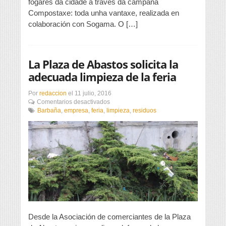
fogares da cidade a través da campaña
para
Compostaxe: toda unha vantaxe, realizada en
o
colaboración con Sogama. O […]
fomento
da
compostaxe
doméstica
La Plaza de Abastos solicita la
adecuada limpieza de la feria
Por
redaccion
el
11 julio, 2016
en
Comentarios desactivados
La
Barbaña
,
empresa
,
feria
,
limpieza
,
residuos
Plaza
de
Abastos
solicita
la
adecuada
limpieza
de
la
feria
Desde la Asociación de comerciantes de la Plaza