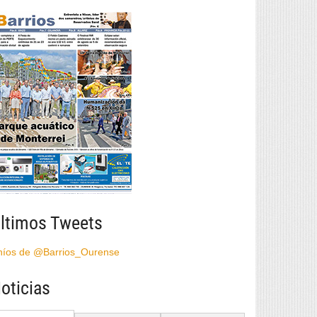
ltimos Tweets
híos de @Barrios_Ourense
oticias