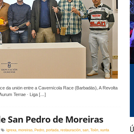
de
obstáculos
con
tres
probas
na
provincia
e da unión entre a Cavernícola Race (Barbadás), A Revolta
Aurum Terrae · Liga […]
de San Pedro de Moreiras
Ú
n
igrexa
,
moreiras
,
Pedro
,
portada
,
restauración
,
san
,
Toén
,
xunta