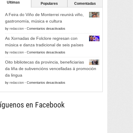
Ultimas
Populares
Comentadas
A Feira do Viño de Monterrei reunirá viño,
gastronomía, música e cultura
en
by
redaccion
-
Comentarios desactivados
A
As Xornadas de Folclore regresan con
Feira
música e danza tradicional de seis países
do
en
by
redaccion
-
Comentarios desactivados
Viño
As
de
Oito bibliotecas da provincia, beneficiarias
Xornadas
Monterrei
da liña de subvencións vencelladas á promoción
de
reunirá
da lingua
Folclore
viño,
en
by
redaccion
-
Comentarios desactivados
regresan
gastronomía,
Oito
con
música
bibliotecas
música
e
da
íguenos en Facebook
e
cultura
provincia,
danza
beneficiarias
tradicional
da
de
liña
seis