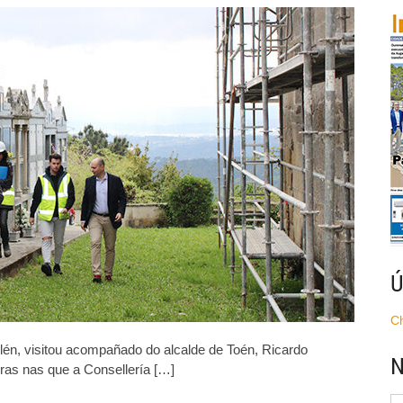
estauración
a
grexa
e
an
edro
e
oreiras
Ú
C
Alén, visitou acompañado do alcalde de Toén, Ricardo
N
ras nas que a Consellería […]