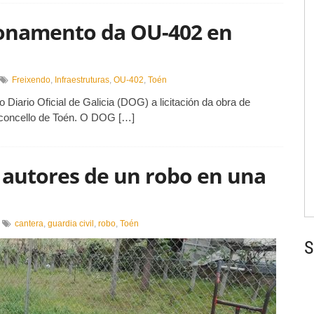
cionamento da OU-402 en
n
Freixendo
,
Infraestruturas
,
OU-402
,
Toén
 Diario Oficial de Galicia (DOG) a licitación da obra de
unta
cita
 concello de Toén. O DOG […]
condicionamento
a
U-
 autores de un robo en una
02
n
oén
n
cantera
,
guardia civil
,
robo
,
Toén
etenidos
S
os
resuntos
utores
e
n
obo