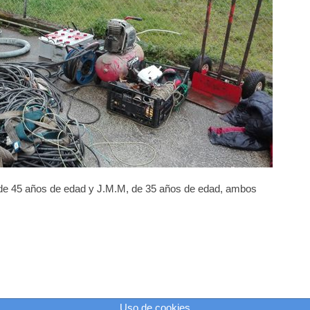
n
na
antera
n
oén
 de 45 años de edad y J.M.M, de 35 años de edad, ambos
Uso de cookies