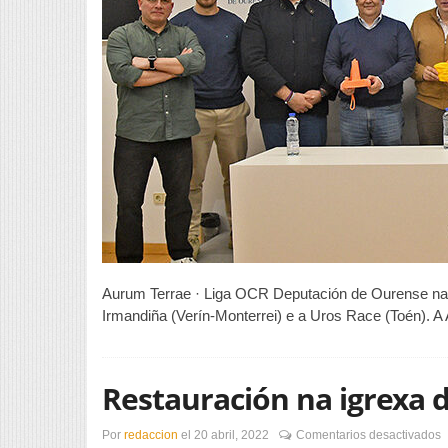
Aurum Terrae · Liga OCR Deputación de Ourense nac
Irmandiña (Verín-Monterrei) e a Uros Race (Toén). A 
Restauración na igrexa 
e
Por
redaccion
el
20 abril, 2022
Comentarios desactivados