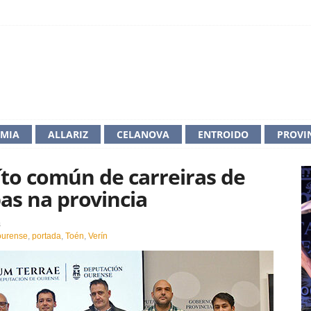
IMIA
ALLARIZ
CELANOVA
ENTROIDO
PROVI
íto común de carreiras de
as na provincia
en
s
Ourense
ourense
,
portada
,
Toén
,
Verín
estrea
un
circuíto
común
de
carreiras