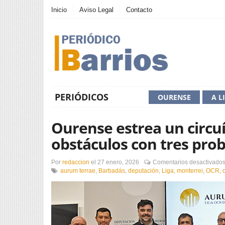
Inicio
Aviso Legal
Contacto
PERIÓDICOS
OURENSE
A L
Ourense estrea un circu
obstáculos con tres prob
Por
redaccion
el
27 enero, 2026
Comentarios desactivado
aurum terrae
,
Barbadás
,
deputación
,
Liga
,
monterrei
,
OCR
,