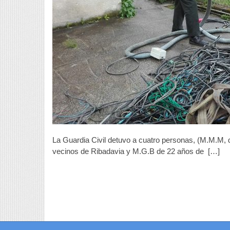
e
u
c
e
T
La Guardia Civil detuvo a cuatro personas, (M.M.M,
vecinos de Ribadavia y M.G.B de 22 años de […]