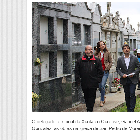
R
n
i
d
S
P
d
M
O delegado territorial da Xunta en Ourense, Gabriel 
González, as obras na igrexa de San Pedro de Morei