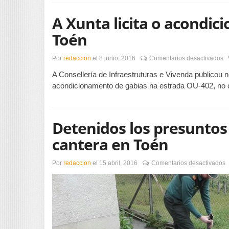
A Xunta licita o acondi
Toén
e
Por
redaccion
el
8 junio, 2016
Comentarios desactivados
A
A Consellería de Infraestruturas e Vivenda publicou no
X
li
acondicionamento de gabias na estrada OU-402, no
o
a
d
O
Detenidos los presuntos
4
e
cantera en Toén
T
e
Por
redaccion
el
15 abril, 2016
Comentarios desactivados
D
l
p
a
d
u
r