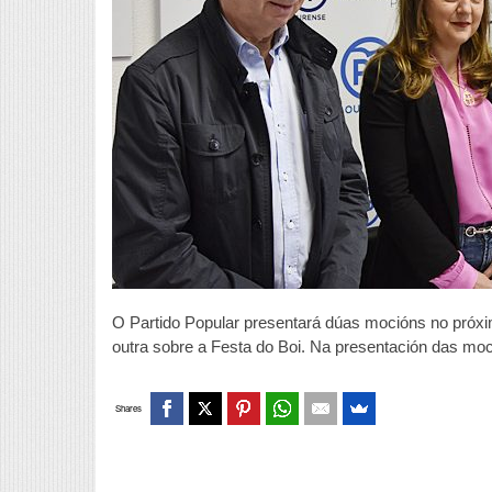
p
p
d
D
d
O
O Partido Popular presentará dúas mocións no próxi
outra sobre a Festa do Boi. Na presentación das moc
Shares