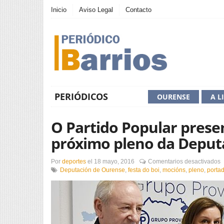
Inicio
Aviso Legal
Contacto
PERIÓDICOS
OURENSE
A L
O Partido Popular prese
próximo pleno da Deput
e
Por
deportes
el
18 mayo, 2016
Comentarios desactivados
Deputación de Ourense
,
festa do boi
,
mocións
,
pleno
,
porta
P
P
p
d
m
n