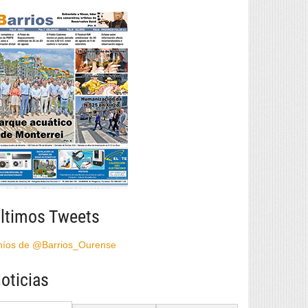
ltimos Tweets
híos de @Barrios_Ourense
oticias