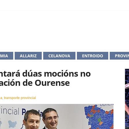
IMIA
ALLARIZ
CELANOVA
ENTROIDO
PROVI
ntará dúas mocións no
ación de Ourense
n
O
da
,
transporte provincial
artido
opular
resentará
úas
ocións
o