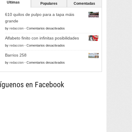
Ultimas
Populares
Comentadas
610 quilos de pulpo para a tapa máis
grande
en
by
redaccion
-
Comentarios desactivados
610
Alfabeto finito con infinitas posibilidades
quilos
en
by
redaccion
-
Comentarios desactivados
de
Alfabeto
pulpo
Barrios 258
finito
para
en
by
redaccion
-
Comentarios desactivados
con
a
Barrios
infinitas
tapa
258
posibilidades
máis
íguenos en Facebook
grande