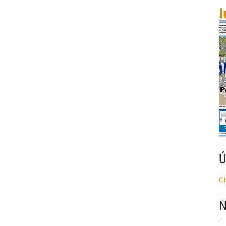
Ú
C
N