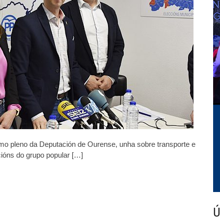
róximo
leno
a
eputación
e
urense
mo pleno da Deputación de Ourense, unha sobre transporte e
ións do grupo popular […]
Ú