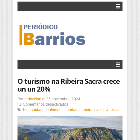
O turismo na Ribeira Sacra crece
un un 20%
Por
redaccion
el
25 noviembre, 2024
en
Comentarios desactivados
O
humnaidade
,
patrimonio
,
portada
,
ribeira
,
sacra
,
Unesco
turismo
na
Ribeira
Sacra
crece