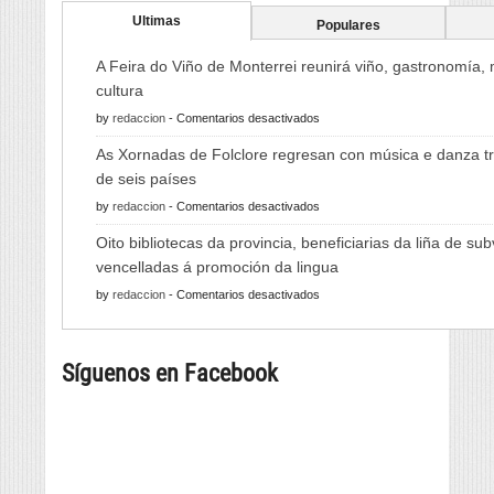
Ultimas
Populares
A Feira do Viño de Monterrei reunirá viño, gastronomía,
cultura
en
by
redaccion
-
Comentarios desactivados
A
As Xornadas de Folclore regresan con música e danza tr
Feira
de seis países
do
en
by
redaccion
-
Comentarios desactivados
Viño
As
de
Oito bibliotecas da provincia, beneficiarias da liña de su
Xornadas
Monterrei
vencelladas á promoción da lingua
de
reunirá
en
by
redaccion
-
Comentarios desactivados
Folclore
viño,
Oito
regresan
gastronomía,
bibliotecas
con
música
Síguenos en Facebook
da
música
e
provincia,
e
cultura
beneficiarias
danza
da
tradicional
liña
de
de