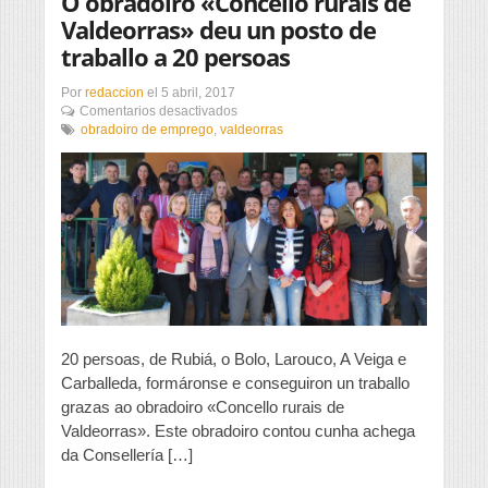
O obradoiro «Concello rurais de
Valdeorras» deu un posto de
traballo a 20 persoas
Por
redaccion
el
5 abril, 2017
en
Comentarios desactivados
O
obradoiro de emprego
,
valdeorras
obradoiro
«Concello
rurais
de
Valdeorras»
deu
un
posto
de
traballo
a
20
20 persoas, de Rubiá, o Bolo, Larouco, A Veiga e
persoas
Carballeda, formáronse e conseguiron un traballo
grazas ao obradoiro «Concello rurais de
Valdeorras». Este obradoiro contou cunha achega
da Consellería […]