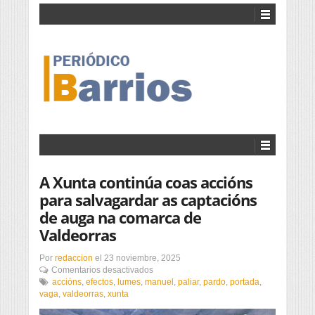
A Xunta continúa coas accións
para salvagardar as captacións
de auga na comarca de
Valdeorras
Por
redaccion
el
23 noviembre, 2025
en
Comentarios desactivados
A
accións
,
efectos
,
lumes
,
manuel
,
paliar
,
pardo
,
portada
,
Xunta
vaga
,
valdeorras
,
xunta
continúa