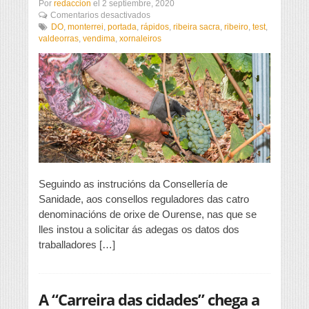
Por
redaccion
el
2 septiembre, 2020
en
Comentarios desactivados
Test
DO
,
monterrei
,
portada
,
rápidos
,
ribeira sacra
,
ribeiro
,
test
,
rápidos
valdeorras
,
vendima
,
xornaleiros
aos
xornaleiros
das
DO
de
Ribeiro,
Valdeorras,
Monterrei
e
Ribeira
Sacra
Seguindo as instrucións da Consellería de
Sanidade, aos consellos reguladores das catro
denominacións de orixe de Ourense, nas que se
lles instou a solicitar ás adegas os datos dos
traballadores […]
A “Carreira das cidades” chega a