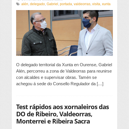
O
alén
,
delegado
,
Gabriel
,
portada
,
valdeorras
,
visita
,
xunta
delegado
territorial
da
Xunta
visita
Valdeorras
O delegado territorial da Xunta en Ourense, Gabriel
Alén, percorreu a zona de Valdeorras para reunirse
con alcaldes e supervisar obras. Tamén se
achegou á sede do Consello Regulador da […]
Test rápidos aos xornaleiros das
DO de Ribeiro, Valdeorras,
Monterrei e Ribeira Sacra