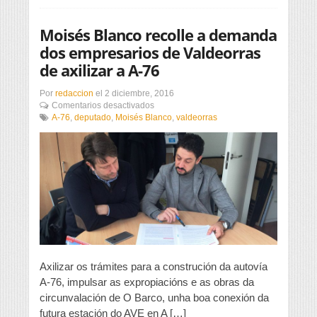
Moisés Blanco recolle a demanda
dos empresarios de Valdeorras
de axilizar a A-76
Por
redaccion
el
2 diciembre, 2016
en
Comentarios desactivados
Moisés
A-76
,
deputado
,
Moisés Blanco
,
valdeorras
Blanco
recolle
a
demanda
dos
empresarios
de
Valdeorras
de
axilizar
a
A-
Axilizar os trámites para a construción da autovía
76
A-76, impulsar as expropiacións e as obras da
circunvalación de O Barco, unha boa conexión da
futura estación do AVE en A […]