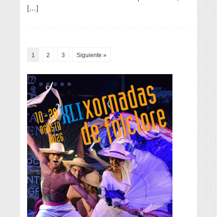
[…]
1
2
3
Siguiente »