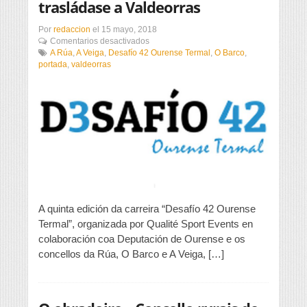
trasládase a Valdeorras
Por
redaccion
el
15 mayo, 2018
en
Comentarios desactivados
O
A Rúa
,
A Veiga
,
Desafío 42 Ourense Termal
,
O Barco
,
“Desafío
portada
,
valdeorras
42
Ourense
Termal”
trasládase
a
Valdeorras
A quinta edición da carreira “Desafío 42 Ourense
Termal”, organizada por Qualité Sport Events en
colaboración coa Deputación de Ourense e os
concellos da Rúa, O Barco e A Veiga, […]