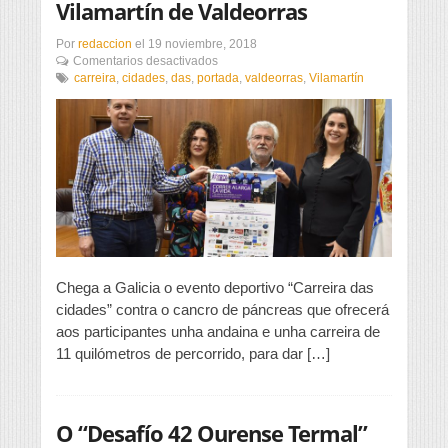
Vilamartín de Valdeorras
Por
redaccion
el
19 noviembre, 2018
en
Comentarios desactivados
A
carreira
,
cidades
,
das
,
portada
,
valdeorras
,
Vilamartín
“Carreira
das
cidades”
chega
a
Vilamartín
de
Valdeorras
Chega a Galicia o evento deportivo “Carreira das
cidades” contra o cancro de páncreas que ofrecerá
aos participantes unha andaina e unha carreira de
11 quilómetros de percorrido, para dar […]
O “Desafío 42 Ourense Termal”