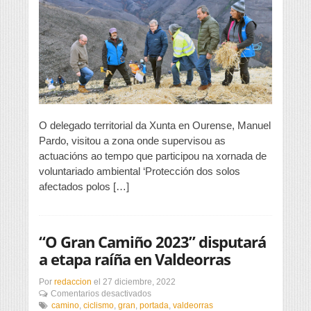
coas
accións
para
salvagardar
as
captacións
de
auga
na
comarca
de
O delegado territorial da Xunta en Ourense, Manuel
Valdeorras
Pardo, visitou a zona onde supervisou as
actuacións ao tempo que participou na xornada de
voluntariado ambiental ‘Protección dos solos
afectados polos […]
“O Gran Camiño 2023” disputará
a etapa raíña en Valdeorras
Por
redaccion
el
27 diciembre, 2022
en
Comentarios desactivados
“O
camino
,
ciclismo
,
gran
,
portada
,
valdeorras