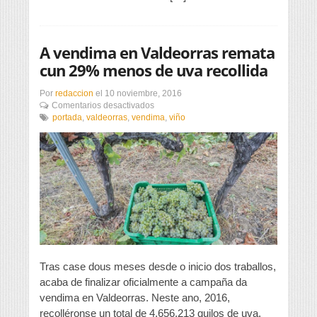
A vendima en Valdeorras remata
cun 29% menos de uva recollida
Por
redaccion
el
10 noviembre, 2016
en
Comentarios desactivados
A
portada
,
valdeorras
,
vendima
,
viño
vendima
en
Valdeorras
remata
cun
29%
menos
de
uva
recollida
Tras case dous meses desde o inicio dos traballos,
acaba de finalizar oficialmente a campaña da
vendima en Valdeorras. Neste ano, 2016,
recolléronse un total de 4.656.213 quilos de uva,