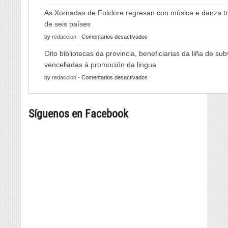
A
As Xornadas de Folclore regresan con música e danza tr
Feira
de seis países
do
en
by
redaccion
-
Comentarios desactivados
Viño
As
de
Oito bibliotecas da provincia, beneficiarias da liña de su
Xornadas
Monterrei
vencelladas á promoción da lingua
de
reunirá
en
by
redaccion
-
Comentarios desactivados
Folclore
viño,
Oito
regresan
gastronomía,
bibliotecas
con
música
Síguenos en Facebook
da
música
e
provincia,
e
cultura
beneficiarias
danza
da
tradicional
liña
de
de
seis
subvencións
países
vencelladas
á
promoción
da