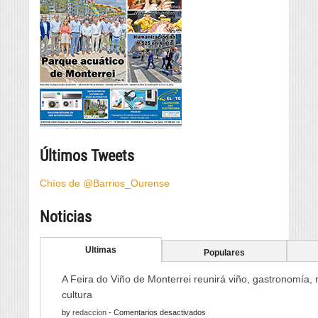
Últimos Tweets
Chíos de @Barrios_Ourense
Noticias
Ultimas
Populares
A Feira do Viño de Monterrei reunirá viño, gastronomía,
cultura
en
by
redaccion
-
Comentarios desactivados