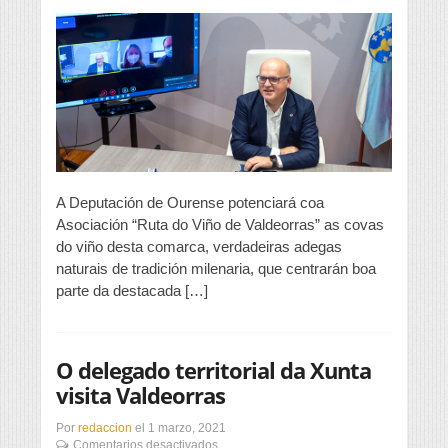
covas
do
viño
de
Valdeorras,
como
atractivo
turístico
A Deputación de Ourense potenciará coa
Asociación “Ruta do Viño de Valdeorras” as covas
do viño desta comarca, verdadeiras adegas
naturais de tradición milenaria, que centrarán boa
parte da destacada […]
O delegado territorial da Xunta
visita Valdeorras
Por
redaccion
el
1 marzo, 2021
en
Comentarios desactivados