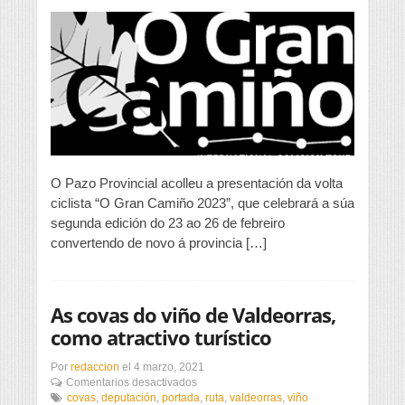
Gran
Camiño
2023”
disputará
a
etapa
raíña
en
Valdeorras
O Pazo Provincial acolleu a presentación da volta
ciclista “O Gran Camiño 2023”, que celebrará a súa
segunda edición do 23 ao 26 de febreiro
convertendo de novo á provincia […]
As covas do viño de Valdeorras,
como atractivo turístico
Por
redaccion
el
4 marzo, 2021
en
Comentarios desactivados
As
covas
,
deputación
,
portada
,
ruta
,
valdeorras
,
viño