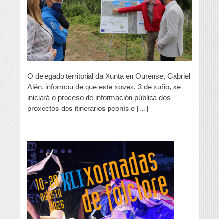
e
ciclistas
de
Montealegre
e
Valdorregueiro
O delegado territorial da Xunta en Ourense, Gabriel
Alén, informou de que este xoves, 3 de xuño, se
iniciará o proceso de información pública dos
proxectos dos itinerarios peonís e […]