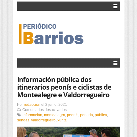
Información pública dos
itinerarios peonís e ciclistas de
Montealegre e Valdorregueiro
Por
redaccion
el
2 junio, 2021
en
Comentarios desactivados
Información
información
,
montealegra
,
peonís
,
portada
,
pública
,
pública
sendas
,
valdorregueiro
,
xunta
dos
itinerarios
peonís