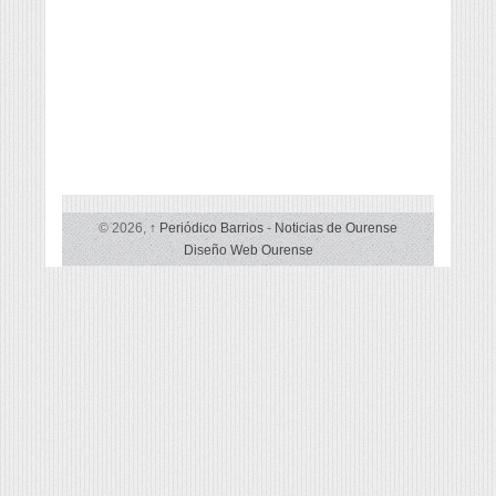
© 2026,
↑
Periódico Barrios
-
Noticias de Ourense
Diseño Web Ourense