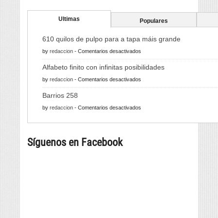
Ultimas
Populares
610 quilos de pulpo para a tapa máis grande
en
by
redaccion
-
Comentarios desactivados
610
Alfabeto finito con infinitas posibilidades
quilos
en
by
redaccion
-
Comentarios desactivados
de
Alfabeto
pulpo
Barrios 258
finito
para
en
by
redaccion
-
Comentarios desactivados
con
a
Barrios
infinitas
tapa
258
posibilidades
máis
Síguenos en Facebook
grande