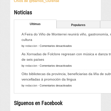
Chíos de @Barrios_Ourense
Noticias
Ultimas
Populares
A Feira do Viño de Monterrei reunirá viño, gastronomía,
cultura
en
by
redaccion
-
Comentarios desactivados
A
As Xornadas de Folclore regresan con música e danza tr
Feira
de seis países
do
en
by
redaccion
-
Comentarios desactivados
Viño
As
de
Oito bibliotecas da provincia, beneficiarias da liña de su
Xornadas
Monterrei
vencelladas á promoción da lingua
de
reunirá
en
by
redaccion
-
Comentarios desactivados
Folclore
viño,
Oito
regresan
gastronomía,
bibliotecas
con
música
Síguenos en Facebook
da
música
e
provincia,
e
cultura