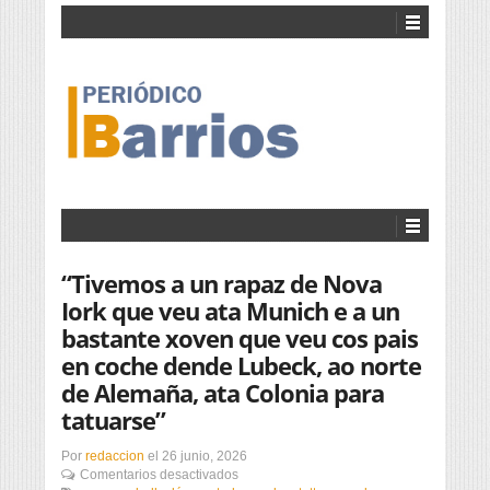
“Tivemos a un rapaz de Nova
Iork que veu ata Munich e a un
bastante xoven que veu cos pais
en coche dende Lubeck, ao norte
de Alemaña, ata Colonia para
tatuarse”
Por
redaccion
el
26 junio, 2026
en
Comentarios desactivados