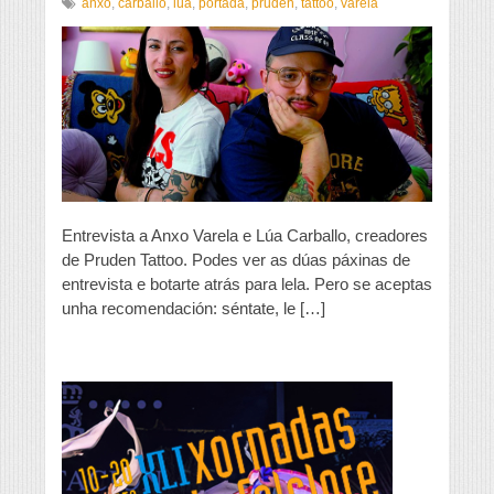
“Tivemos
anxo
,
carballo
,
lúa
,
portada
,
pruden
,
tattoo
,
varela
a
un
rapaz
de
Nova
Iork
que
veu
ata
Munich
e
a
Entrevista a Anxo Varela e Lúa Carballo, creadores
un
de Pruden Tattoo. Podes ver as dúas páxinas de
bastante
entrevista e botarte atrás para lela. Pero se aceptas
xoven
que
unha recomendación: séntate, le […]
veu
cos
pais
en
coche
dende
Lubeck,
ao
norte
de