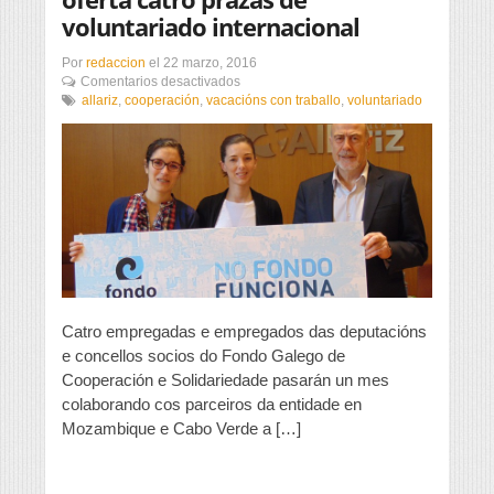
voluntariado internacional
Por
redaccion
el
22 marzo, 2016
en
Comentarios desactivados
O
allariz
,
cooperación
,
vacacións con traballo
,
voluntariado
Fondo
Galego
de
Cooperación
oferta
catro
prazas
de
voluntariado
internacional
Catro empregadas e empregados das deputacións
e concellos socios do Fondo Galego de
Cooperación e Solidariedade pasarán un mes
colaborando cos parceiros da entidade en
Mozambique e Cabo Verde a […]