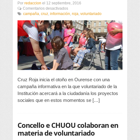
Por
redaccion
el
12 septiembre, 2016
en
Comentarios desactivados
Cruz
campaña
,
cruz
,
información
,
roja
,
voluntariado
Roja
inicia
una
campaña
informativa
y
de
captación
de
socios
Cruz Roja inicia el otoño en Ourense con una
campaña informativa en la que voluntariado de la
Institución acercará a la ciudadanía los proyectos
sociales que en estos momentos se […]
Concello e CHUOU colaboran en
materia de voluntariado