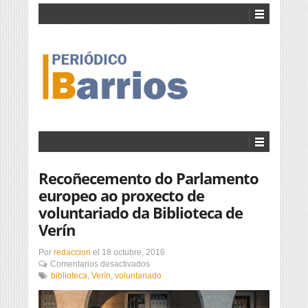
Recoñecemento do Parlamento
europeo ao proxecto de
voluntariado da Biblioteca de
Verín
Por
redaccion
el
18 octubre, 2016
en
Comentarios desactivados
Recoñecemento
biblioteca
,
Verín
,
voluntariado
do
Parlamento