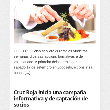
e
voluntariado
no
CDR
O
Viso
O C.D.R. O Viso acollerá durante as vindeiras
semanas diversas accións formativas e de
voluntariado. A primeira delas terá lugar este
sábado 17 de setembro en Lodoselo, e consistirá
nunha […]
Cruz Roja inicia una campaña
informativa y de captación de
socios