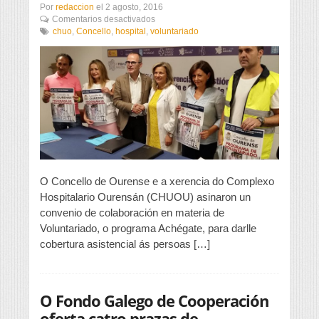
Por
redaccion
el
2 agosto, 2016
en
Comentarios desactivados
Concello
chuo
,
Concello
,
hospital
,
voluntariado
e
CHUOU
colaboran
en
materia
de
voluntariado
O Concello de Ourense e a xerencia do Complexo
Hospitalario Ourensán (CHUOU) asinaron un
convenio de colaboración en materia de
Voluntariado, o programa Achégate, para darlle
cobertura asistencial ás persoas […]
O Fondo Galego de Cooperación
oferta catro prazas de