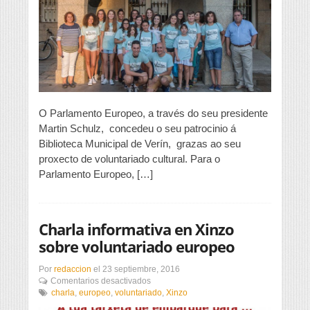
europeo
ao
proxecto
de
voluntariado
da
Biblioteca
de
Verín
O Parlamento Europeo, a través do seu presidente
Martin Schulz, concedeu o seu patrocinio á
Biblioteca Municipal de Verín, grazas ao seu
proxecto de voluntariado cultural. Para o
Parlamento Europeo, […]
Charla informativa en Xinzo
sobre voluntariado europeo
Por
redaccion
el
23 septiembre, 2016
en
Comentarios desactivados
Charla
charla
,
europeo
,
voluntariado
,
Xinzo
informativa