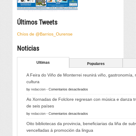
Últimos Tweets
Chíos de @Barrios_Ourense
Noticias
Ultimas
Populares
A Feira do Viño de Monterrei reunirá viño, gastronomía,
cultura
en
by
redaccion
-
Comentarios desactivados
A
As Xornadas de Folclore regresan con música e danza tr
Feira
de seis países
do
en
by
redaccion
-
Comentarios desactivados
Viño
As
de
Oito bibliotecas da provincia, beneficiarias da liña de su
Xornadas
Monterrei
vencelladas á promoción da lingua
de
reunirá