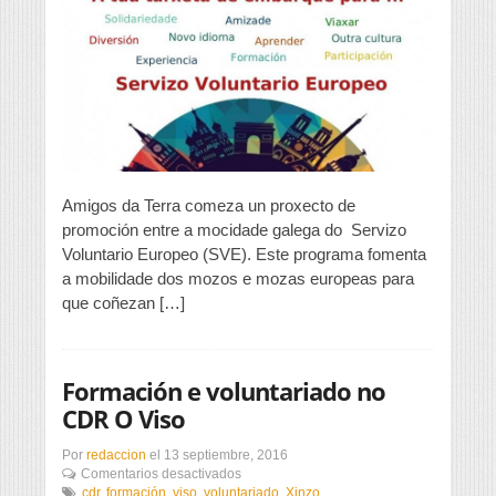
en
Xinzo
sobre
voluntariado
europeo
Amigos da Terra comeza un proxecto de
promoción entre a mocidade galega do Servizo
Voluntario Europeo (SVE). Este programa fomenta
a mobilidade dos mozos e mozas europeas para
que coñezan […]
Formación e voluntariado no
CDR O Viso
Por
redaccion
el
13 septiembre, 2016
en
Comentarios desactivados
Formación
cdr
,
formación
,
viso
,
voluntariado
,
Xinzo