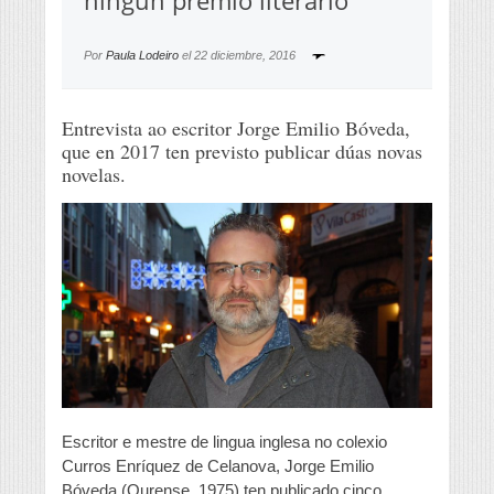
ningún premio literario”
Por
Paula Lodeiro
el
22 diciembre, 2016
Entrevista ao escritor Jorge Emilio Bóveda,
que en 2017 ten previsto publicar dúas novas
novelas.
Escritor e mestre de lingua inglesa no colexio
Curros Enríquez de Celanova, Jorge Emilio
Bóveda (Ourense, 1975) ten publicado cinco