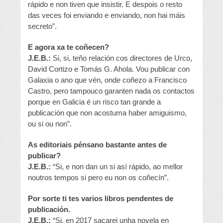
rápido e non tiven que insistir. E despois o resto
das veces foi enviando e enviando, non hai máis
secreto”.
E agora xa te coñecen?
J.E.B.:
Si, si, teño relación cos directores de Urco,
David Cortizo e Tomás G. Ahola. Vou publicar con
Galaxia o ano que vén, onde coñezo a Francisco
Castro, pero tampouco garanten nada os contactos
porque en Galicia é un risco tan grande a
publicación que non acostuma haber amiguismo,
ou si ou non”.
As editoriais pénsano bastante antes de
publicar?
J.E.B.:
“Si, e non dan un si así rápido, ao mellor
noutros tempos si pero eu non os coñecín”.
Por sorte ti tes varios libros pendentes de
publicación.
J.E.B.:
“Si, en 2017 sacarei unha novela en