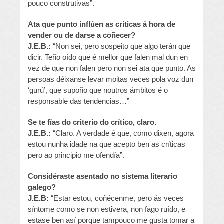
pouco construtivas”.
Ata que punto inflúen as críticas á hora de
vender ou de darse a coñecer?
J.E.B.:
“Non sei, pero sospeito que algo terán que
dicir. Teño oído que é mellor que falen mal dun en
vez de que non falen pero non sei ata que punto. As
persoas déixanse levar moitas veces pola voz dun
‘gurú’, que supoño que noutros ámbitos é o
responsable das tendencias…”
Se te fías do criterio do crítico, claro.
J.E.B.:
“Claro. A verdade é que, como dixen, agora
estou nunha idade na que acepto ben as críticas
pero ao principio me ofendía”.
Considéraste asentado no sistema literario
galego?
J.E.B:
“Estar estou, coñécenme, pero ás veces
síntome como se non estivera, non fago ruído, e
estase ben así porque tampouco me gusta tomar a