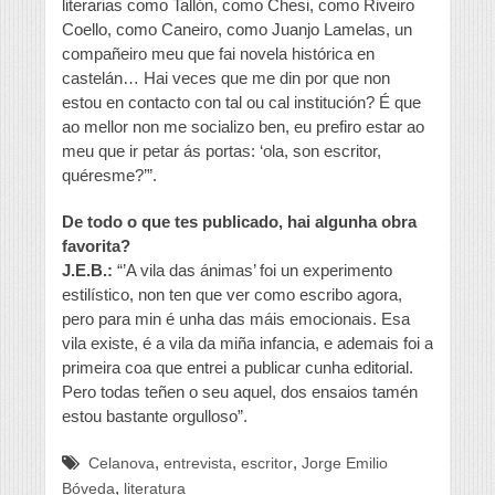
literarias como Tallón, como Chesi, como Riveiro
Coello, como Caneiro, como Juanjo Lamelas, un
compañeiro meu que fai novela histórica en
castelán… Hai veces que me din por que non
estou en contacto con tal ou cal institución? É que
ao mellor non me socializo ben, eu prefiro estar ao
meu que ir petar ás portas: ‘ola, son escritor,
quéresme?’”.
De todo o que tes publicado, hai algunha obra
favorita?
J.E.B.:
“’A vila das ánimas’ foi un experimento
estilístico, non ten que ver como escribo agora,
pero para min é unha das máis emocionais. Esa
vila existe, é a vila da miña infancia, e ademais foi a
primeira coa que entrei a publicar cunha editorial.
Pero todas teñen o seu aquel, dos ensaios tamén
estou bastante orgulloso”.
,
,
,
Celanova
entrevista
escritor
Jorge Emilio
,
Bóveda
literatura