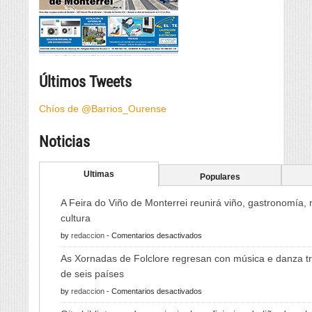
Últimos Tweets
Chíos de @Barrios_Ourense
Noticias
Ultimas
Populares
A Feira do Viño de Monterrei reunirá viño, gastronomía,
cultura
en
by
redaccion
-
Comentarios desactivados
A
As Xornadas de Folclore regresan con música e danza tr
Feira
de seis países
do
en
by
redaccion
-
Comentarios desactivados
Viño
As
de