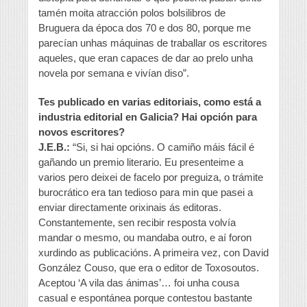
tamén moita atracción polos bolsilibros de
Bruguera da época dos 70 e dos 80, porque me
parecían unhas máquinas de traballar os escritores
aqueles, que eran capaces de dar ao prelo unha
novela por semana e vivían diso”.
Tes publicado en varias editoriais, como está a
industria editorial en Galicia? Hai opción para
novos escritores?
J.E.B.:
“Si, si hai opcións. O camiño máis fácil é
gañando un premio literario. Eu presenteime a
varios pero deixei de facelo por preguiza, o trámite
burocrático era tan tedioso para min que pasei a
enviar directamente orixinais ás editoras.
Constantemente, sen recibir resposta volvía
mandar o mesmo, ou mandaba outro, e aí foron
xurdindo as publicacións. A primeira vez, con David
González Couso, que era o editor de Toxosoutos.
Aceptou ‘A vila das ánimas’… foi unha cousa
casual e espontánea porque contestou bastante