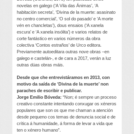
novelas en galego (‘A Vila das Ánimas’, ‘A
habitación secreta’, ‘Divina de la muerte: asasinato
no centro comercial’, ‘O sol do pasado’ e ‘A morte
vén en chancletas’), dous ensaios (‘A xanela
escura’ e ‘A xanela insólita’) e varios relatos de
corte fantástico en varios números da obra
colectiva ‘Contos estraños’ de Urco editora.
Previamente autoeditara outras nove obras –en
galego e castelán-, e de cara a 2017, verán a luz
outras dúas obras máis.
Desde que che entrevistáramos en 2013, con
motivo da saída de ‘Divina de la muerte’ non
paraches de escribir e publicar.
Jorge Emilio Bóveda:
“Non; é sempre un proceso
creativo constante intentando conxugar os xéneros
populares que son os que me chaman a atención
desde pequeno cos temas de denuncia social e de
crítica á humanidade, á forma de levar a vida que
ten o xénero humano”.