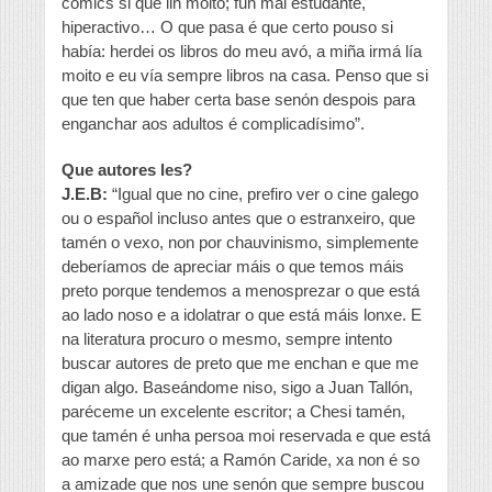
cómics si que lin moito; fun mal estudante,
hiperactivo… O que pasa é que certo pouso si
había: herdei os libros do meu avó, a miña irmá lía
moito e eu vía sempre libros na casa. Penso que si
que ten que haber certa base senón despois para
enganchar aos adultos é complicadísimo”.
Que autores les?
J.E.B:
“Igual que no cine, prefiro ver o cine galego
ou o español incluso antes que o estranxeiro, que
tamén o vexo, non por chauvinismo, simplemente
deberíamos de apreciar máis o que temos máis
preto porque tendemos a menosprezar o que está
ao lado noso e a idolatrar o que está máis lonxe. E
na literatura procuro o mesmo, sempre intento
buscar autores de preto que me enchan e que me
digan algo. Baseándome niso, sigo a Juan Tallón,
paréceme un excelente escritor; a Chesi tamén,
que tamén é unha persoa moi reservada e que está
ao marxe pero está; a Ramón Caride, xa non é so
a amizade que nos une senón que sempre buscou