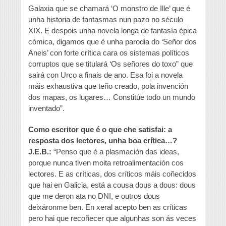
Galaxia que se chamará ‘O monstro de Ille’ que é
unha historia de fantasmas nun pazo no século
XIX. E despois unha novela longa de fantasía épica
cómica, digamos que é unha parodia do ‘Señor dos
Aneis’ con forte crítica cara os sistemas políticos
corruptos que se titulará ‘Os señores do toxo” que
sairá con Urco a finais de ano. Esa foi a novela
máis exhaustiva que teño creado, pola invención
dos mapas, os lugares… Constitúe todo un mundo
inventado”.
Como escritor que é o que che satisfai: a
resposta dos lectores, unha boa crítica…?
J.E.B.:
“Penso que é a plasmación das ideas,
porque nunca tiven moita retroalimentación cos
lectores. E as críticas, dos críticos máis coñecidos
que hai en Galicia, está a cousa dous a dous: dous
que me deron ata no DNI, e outros dous
deixáronme ben. En xeral acepto ben as críticas
pero hai que recoñecer que algunhas son ás veces