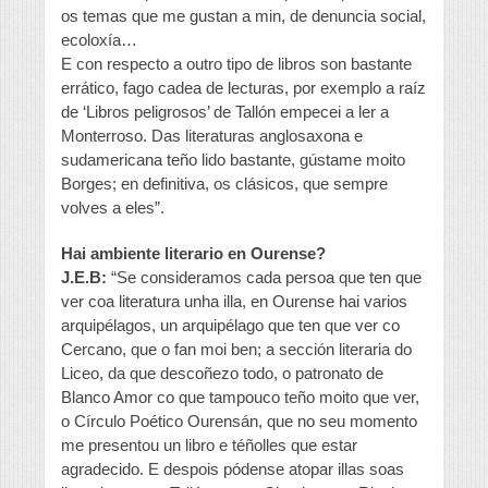
os temas que me gustan a min, de denuncia social,
ecoloxía…
E con respecto a outro tipo de libros son bastante
errático, fago cadea de lecturas, por exemplo a raíz
de ‘Libros peligrosos’ de Tallón empecei a ler a
Monterroso. Das literaturas anglosaxona e
sudamericana teño lido bastante, gústame moito
Borges; en definitiva, os clásicos, que sempre
volves a eles”.
Hai ambiente literario en Ourense?
J.E.B:
“Se consideramos cada persoa que ten que
ver coa literatura unha illa, en Ourense hai varios
arquipélagos, un arquipélago que ten que ver co
Cercano, que o fan moi ben; a sección literaria do
Liceo, da que descoñezo todo, o patronato de
Blanco Amor co que tampouco teño moito que ver,
o Círculo Poético Ourensán, que no seu momento
me presentou un libro e téñolles que estar
agradecido. E despois pódense atopar illas soas