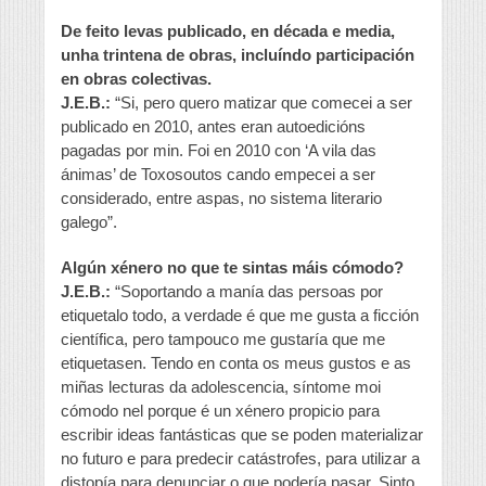
De feito levas publicado, en década e media,
unha trintena de obras, incluíndo participación
en obras colectivas.
J.E.B.:
“Si, pero quero matizar que comecei a ser
publicado en 2010, antes eran autoedicións
pagadas por min. Foi en 2010 con ‘A vila das
ánimas’ de Toxosoutos cando empecei a ser
considerado, entre aspas, no sistema literario
galego”.
Algún xénero no que te sintas máis cómodo?
J.E.B.:
“Soportando a manía das persoas por
etiquetalo todo, a verdade é que me gusta a ficción
científica, pero tampouco me gustaría que me
etiquetasen. Tendo en conta os meus gustos e as
miñas lecturas da adolescencia, síntome moi
cómodo nel porque é un xénero propicio para
escribir ideas fantásticas que se poden materializar
no futuro e para predecir catástrofes, para utilizar a
distopía para denunciar o que podería pasar. Sinto