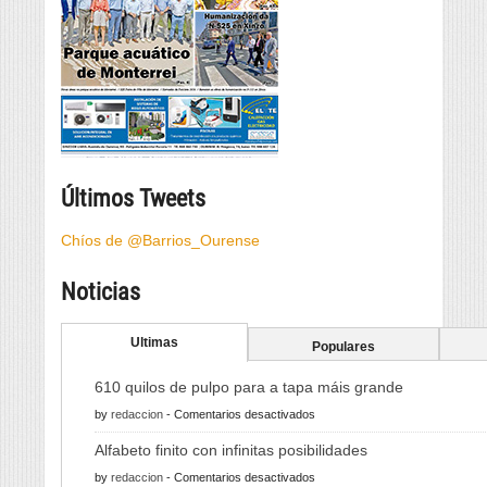
Últimos Tweets
Chíos de @Barrios_Ourense
Noticias
Ultimas
Populares
610 quilos de pulpo para a tapa máis grande
en
by
redaccion
-
Comentarios desactivados
610
Alfabeto finito con infinitas posibilidades
quilos
en
by
redaccion
-
Comentarios desactivados
de