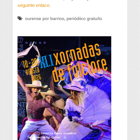
seguinte enlace.
,
ourense por barrios
periódiico gratuíto