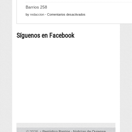
Alfabeto
pulpo
Barrios 258
finito
para
en
by
redaccion
-
Comentarios desactivados
con
a
Barrios
infinitas
tapa
258
posibilidades
máis
Síguenos en Facebook
grande
© 2026,
↑
Periódico Barrios
-
Noticias de Ourense