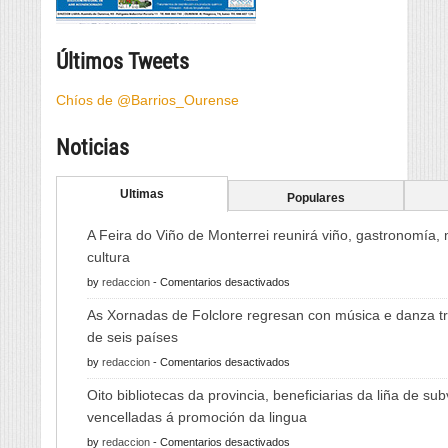
Últimos Tweets
Chíos de @Barrios_Ourense
Noticias
Ultimas
Populares
A Feira do Viño de Monterrei reunirá viño, gastronomía,
cultura
en
by
redaccion
-
Comentarios desactivados
A
As Xornadas de Folclore regresan con música e danza tr
Feira
de seis países
do
en
by
redaccion
-
Comentarios desactivados
Viño
As
de
Oito bibliotecas da provincia, beneficiarias da liña de su
Xornadas
Monterrei
vencelladas á promoción da lingua
de
reunirá
en
by
redaccion
-
Comentarios desactivados