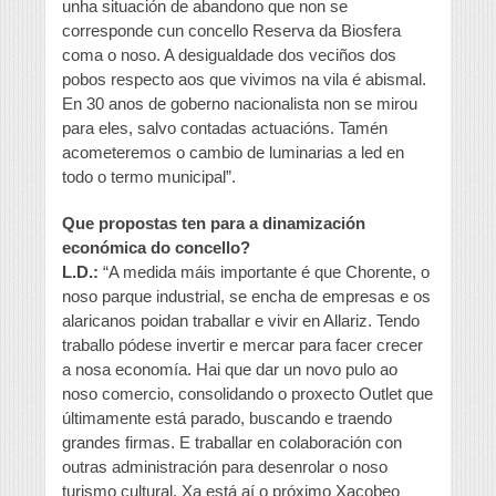
unha situación de abandono que non se
corresponde cun concello Reserva da Biosfera
coma o noso. A desigualdade dos veciños dos
pobos respecto aos que vivimos na vila é abismal.
En 30 anos de goberno nacionalista non se mirou
para eles, salvo contadas actuacións. Tamén
acometeremos o cambio de luminarias a led en
todo o termo municipal”.
Que propostas ten para a dinamización
económica do concello?
L.D.:
“A medida máis importante é que Chorente, o
noso parque industrial, se encha de empresas e os
alaricanos poidan traballar e vivir en Allariz. Tendo
traballo pódese invertir e mercar para facer crecer
a nosa economía. Hai que dar un novo pulo ao
noso comercio, consolidando o proxecto Outlet que
últimamente está parado, buscando e traendo
grandes firmas. E traballar en colaboración con
outras administración para desenrolar o noso
turismo cultural. Xa está aí o próximo Xacobeo