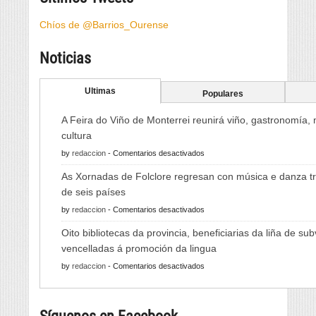
Chíos de @Barrios_Ourense
Noticias
Ultimas
Populares
A Feira do Viño de Monterrei reunirá viño, gastronomía,
cultura
en
by
redaccion
-
Comentarios desactivados
A
As Xornadas de Folclore regresan con música e danza tr
Feira
de seis países
do
en
by
redaccion
-
Comentarios desactivados
Viño
As
de
Oito bibliotecas da provincia, beneficiarias da liña de su
Xornadas
Monterrei
vencelladas á promoción da lingua
de
reunirá
en
by
redaccion
-
Comentarios desactivados
Folclore
viño,
Oito
regresan
gastronomía,
bibliotecas
con
música
da