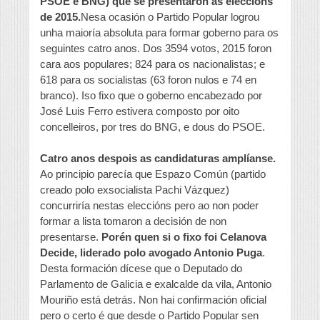
PSOE e BNG) que se presentaron ás eleccións
de 2015.
Nesa ocasión o Partido Popular logrou
unha maioría absoluta para formar goberno para os
seguintes catro anos. Dos 3594 votos, 2015 foron
cara aos populares; 824 para os nacionalistas; e
618 para os socialistas (63 foron nulos e 74 en
branco). Iso fixo que o goberno encabezado por
José Luis Ferro estivera composto por oito
concelleiros, por tres do BNG, e dous do PSOE.
Catro anos despois as candidaturas amplíanse.
Ao principio parecía que Espazo Común (partido
creado polo exsocialista Pachi Vázquez)
concurriría nestas eleccións pero ao non poder
formar a lista tomaron a decisión de non
presentarse.
Porén quen si o fixo foi Celanova
Decide, liderado polo avogado Antonio Puga
.
Desta formación dícese que o Deputado do
Parlamento de Galicia e exalcalde da vila, Antonio
Mouriño está detrás. Non hai confirmación oficial
pero o certo é que desde o Partido Popular sen