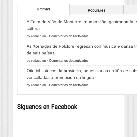
Ultimas
Populares
A Feira do Viño de Monterrei reunirá viño, gastronomía,
cultura
en
by
redaccion
-
Comentarios desactivados
A
As Xornadas de Folclore regresan con música e danza tr
Feira
de seis países
do
en
by
redaccion
-
Comentarios desactivados
Viño
As
de
Oito bibliotecas da provincia, beneficiarias da liña de su
Xornadas
Monterrei
vencelladas á promoción da lingua
de
reunirá
en
by
redaccion
-
Comentarios desactivados
Folclore
viño,
Oito
regresan
gastronomía,
bibliotecas
con
música
Síguenos en Facebook
da
música
e
provincia,
e
cultura
beneficiarias
danza
da
tradicional
liña
de