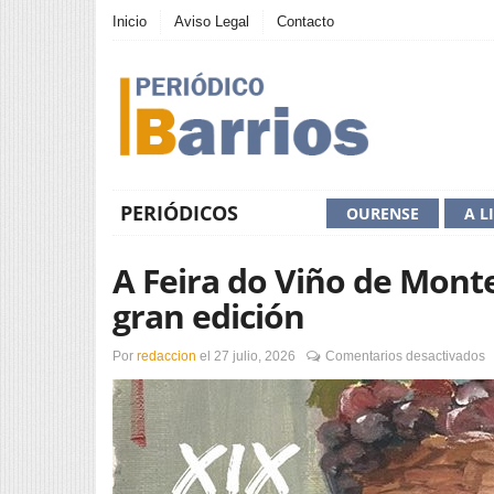
Inicio
Aviso Legal
Contacto
PERIÓDICOS
OURENSE
A L
A Feira do Viño de Mont
gran edición
e
Por
redaccion
el
27 julio, 2026
Comentarios desactivados
A
F
d
V
d
M
p