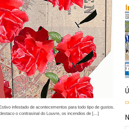
026!
or
nha
efinición
e
anta
ostible
Ú
C
tivo infestado de acontecementos para todo tipo de gustos.
staco o contrasinal do Louvre, os incendios de […]
N