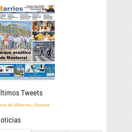
ltimos Tweets
híos de @Barrios_Ourense
oticias