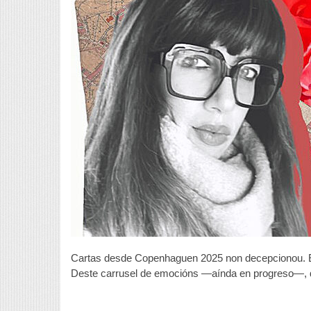
2
P
u
d
d
S
s
Cartas desde Copenhaguen 2025 non decepcionou. Es
Deste carrusel de emocións —aínda en progreso—, de