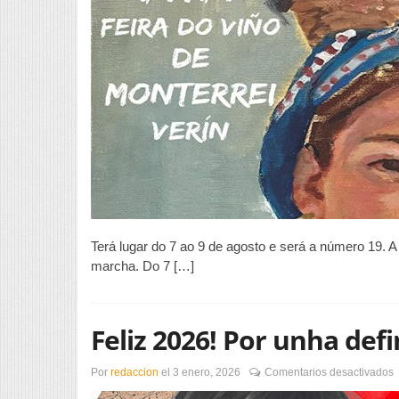
p
u
g
e
Terá lugar do 7 ao 9 de agosto e será a número 19. A
marcha. Do 7 […]
Feliz 2026! Por unha defi
e
Por
redaccion
el
3 enero, 2026
Comentarios desactivados
F