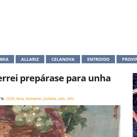
IMIA
ALLARIZ
CELANOVA
ENTROIDO
PROVI
errei prepárase para unha
n
2026
,
feira
,
monterrei
,
portada
,
veín
,
viño
eira
o
iño
e
onterrei
repárase