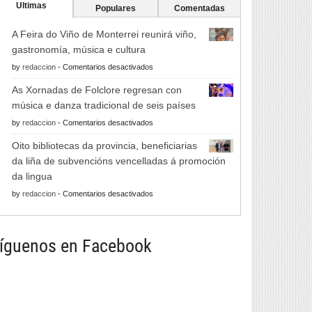
Ultimas
Populares
Comentadas
A Feira do Viño de Monterrei reunirá viño,
gastronomía, música e cultura
en
by
redaccion
-
Comentarios desactivados
A
As Xornadas de Folclore regresan con
Feira
música e danza tradicional de seis países
do
en
by
redaccion
-
Comentarios desactivados
Viño
As
de
Oito bibliotecas da provincia, beneficiarias
Xornadas
Monterrei
da liña de subvencións vencelladas á promoción
de
reunirá
da lingua
Folclore
viño,
en
by
redaccion
-
Comentarios desactivados
regresan
gastronomía,
Oito
con
música
bibliotecas
música
e
da
íguenos en Facebook
e
cultura
provincia,
danza
beneficiarias
tradicional
da
de
liña
seis