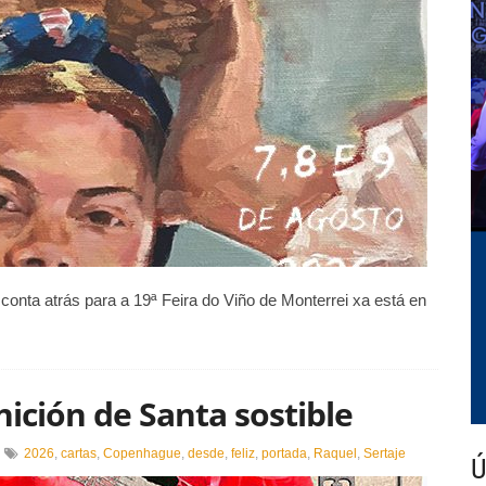
ara
nha
ran
dición
 conta atrás para a 19ª Feira do Viño de Monterrei xa está en
nición de Santa sostible
n
2026
,
cartas
,
Copenhague
,
desde
,
feliz
,
portada
,
Raquel
,
Sertaje
Ú
eliz